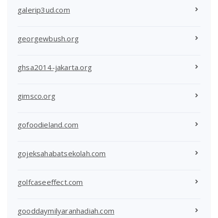
galerip3ud.com
georgewbush.org
ghsa2014-jakarta.org
gimsco.org
gofoodieland.com
gojeksahabatsekolah.com
golfcaseeffect.com
gooddaymilyaranhadiah.com