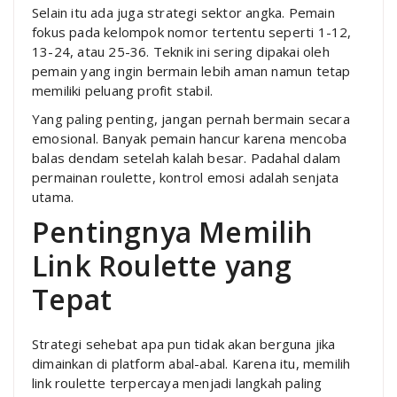
Selain itu ada juga strategi sektor angka. Pemain
fokus pada kelompok nomor tertentu seperti 1-12,
13-24, atau 25-36. Teknik ini sering dipakai oleh
pemain yang ingin bermain lebih aman namun tetap
memiliki peluang profit stabil.
Yang paling penting, jangan pernah bermain secara
emosional. Banyak pemain hancur karena mencoba
balas dendam setelah kalah besar. Padahal dalam
permainan roulette, kontrol emosi adalah senjata
utama.
Pentingnya Memilih
Link Roulette yang
Tepat
Strategi sehebat apa pun tidak akan berguna jika
dimainkan di platform abal-abal. Karena itu, memilih
link roulette terpercaya menjadi langkah paling