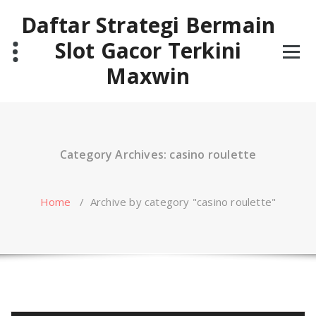
Skip
Daftar Strategi Bermain
to
content
Slot Gacor Terkini
Maxwin
Category Archives: casino roulette
Home
/
Archive by category "casino roulette"