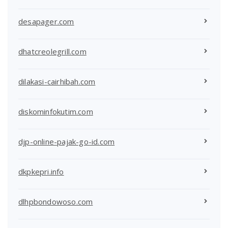
desapager.com
dhatcreolegrill.com
dilakasi-cairhibah.com
diskominfokutim.com
djp-online-pajak-go-id.com
dkpkepri.info
dlhpbondowoso.com