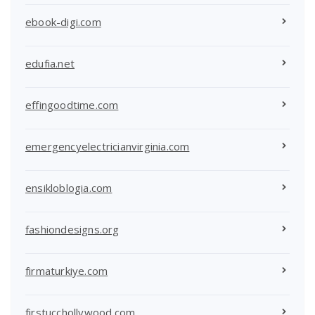
ebook-digi.com
edufia.net
effingoodtime.com
emergencyelectricianvirginia.com
ensikloblogia.com
fashiondesigns.org
firmaturkiye.com
firstucchollywood.com