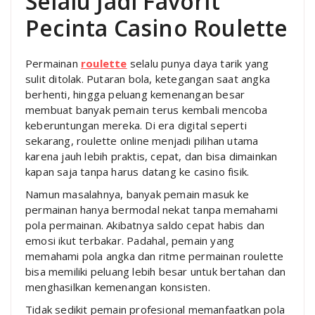
Selalu Jadi Favorit
Pecinta Casino Roulette
Permainan
roulette
selalu punya daya tarik yang
sulit ditolak. Putaran bola, ketegangan saat angka
berhenti, hingga peluang kemenangan besar
membuat banyak pemain terus kembali mencoba
keberuntungan mereka. Di era digital seperti
sekarang, roulette online menjadi pilihan utama
karena jauh lebih praktis, cepat, dan bisa dimainkan
kapan saja tanpa harus datang ke casino fisik.
Namun masalahnya, banyak pemain masuk ke
permainan hanya bermodal nekat tanpa memahami
pola permainan. Akibatnya saldo cepat habis dan
emosi ikut terbakar. Padahal, pemain yang
memahami pola angka dan ritme permainan roulette
bisa memiliki peluang lebih besar untuk bertahan dan
menghasilkan kemenangan konsisten.
Tidak sedikit pemain profesional memanfaatkan pola