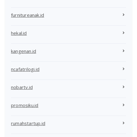
furnitureanak.id
hekal.id
kangenan.id
ncafatrilogi.id
nobartv.id
promosiku.id
rumahstartup.id