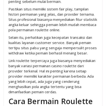
penting sebelum mulai bermain.
Pastikan situs memiliki sistem fair play, tampilan
histori permainan yang jelas, dan provider ternama.
Situs profesional biasanya menyediakan fitur statistik
angka keluar sehingga pemain lebih mudah membaca
pola permainan roulette online.
Selain itu, perhatikan juga kecepatan transaksi dan
kualitas layanan customer service. Banyak pemain
tertipu situs palsu yang sengaja mempersulit proses
withdraw ketika pemain berhasil menang besar.
Link roulette terpercaya juga biasanya menyediakan
banyak variasi permainan casino roulette dari
provider terkenal. Hal ini penting karena setiap
provider memiliki karakter permainan berbeda. Ada
yang lebih cepat, ada juga yang cenderung
menghasilkan pola angka tertentu yang bisa
dimanfaatkan pemain cerdas.
Cara Bermain Roulette