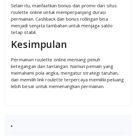
Selain itu, manfaatkan bonus dan promo dari situs
roulette online untuk memperpanjang durasi
permainan. Cashback dan bonus rollingan bisa
menjadi senjata tambahan untuk menjaga saldo
tetap stabil.
Kesimpulan
Permainan roulette online memang penuh
ketegangan dan tantangan. Namun pemain yang
memahami pola angka, mengatur strategi taruhan,
dan memilih link roulette terpercaya memiliki peluang
lebih besar untuk memenangkan permainan.