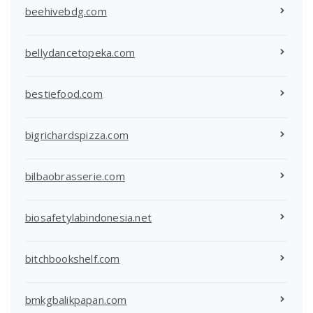
beehivebdg.com
bellydancetopeka.com
bestiefood.com
bigrichardspizza.com
bilbaobrasserie.com
biosafetylabindonesia.net
bitchbookshelf.com
bmkgbalikpapan.com