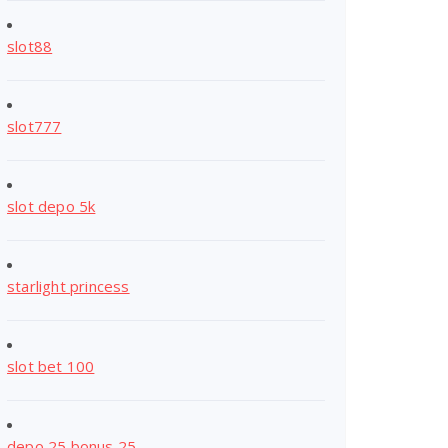
slot88
slot777
slot depo 5k
starlight princess
slot bet 100
depo 25 bonus 25