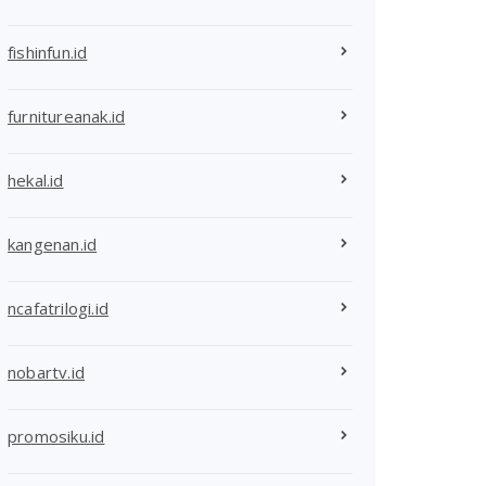
fishinfun.id
furnitureanak.id
hekal.id
kangenan.id
ncafatrilogi.id
nobartv.id
promosiku.id