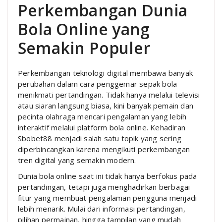
Perkembangan Dunia
Bola Online yang
Semakin Populer
Perkembangan teknologi digital membawa banyak
perubahan dalam cara penggemar sepak bola
menikmati pertandingan. Tidak hanya melalui televisi
atau siaran langsung biasa, kini banyak pemain dan
pecinta olahraga mencari pengalaman yang lebih
interaktif melalui platform bola online. Kehadiran
Sbobet88 menjadi salah satu topik yang sering
diperbincangkan karena mengikuti perkembangan
tren digital yang semakin modern.
Dunia bola online saat ini tidak hanya berfokus pada
pertandingan, tetapi juga menghadirkan berbagai
fitur yang membuat pengalaman pengguna menjadi
lebih menarik. Mulai dari informasi pertandingan,
pilihan permainan, hingga tampilan yang mudah