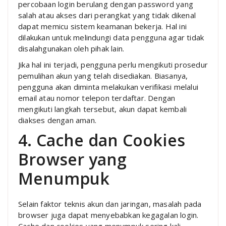
percobaan login berulang dengan password yang
salah atau akses dari perangkat yang tidak dikenal
dapat memicu sistem keamanan bekerja. Hal ini
dilakukan untuk melindungi data pengguna agar tidak
disalahgunakan oleh pihak lain.
Jika hal ini terjadi, pengguna perlu mengikuti prosedur
pemulihan akun yang telah disediakan. Biasanya,
pengguna akan diminta melakukan verifikasi melalui
email atau nomor telepon terdaftar. Dengan
mengikuti langkah tersebut, akun dapat kembali
diakses dengan aman.
4. Cache dan Cookies
Browser yang
Menumpuk
Selain faktor teknis akun dan jaringan, masalah pada
browser juga dapat menyebabkan kegagalan login.