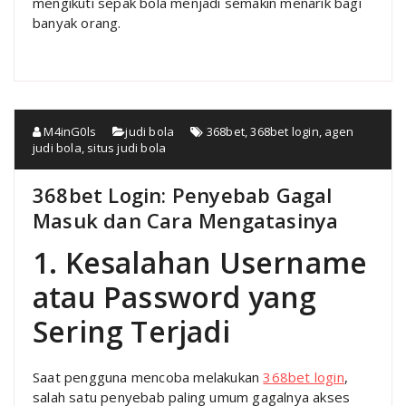
mengikuti sepak bola menjadi semakin menarik bagi
banyak orang.
M4inG0ls
judi bola
368bet
,
368bet login
,
agen
judi bola
,
situs judi bola
368bet Login: Penyebab Gagal
Masuk dan Cara Mengatasinya
1. Kesalahan Username
atau Password yang
Sering Terjadi
Saat pengguna mencoba melakukan
368bet login
,
salah satu penyebab paling umum gagalnya akses