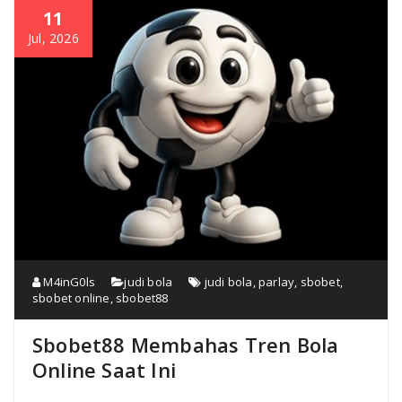
11
Jul, 2026
M4inG0ls
judi bola
judi bola
,
parlay
,
sbobet
,
sbobet online
,
sbobet88
Sbobet88 Membahas Tren Bola
Online Saat Ini