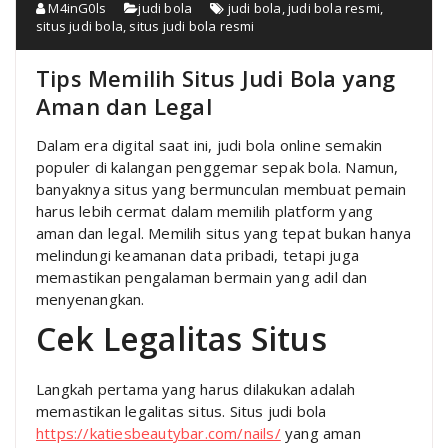
M4inG0ls
judi bola
judi bola
,
judi bola resmi
,
situs judi bola
,
situs judi bola resmi
Tips Memilih Situs Judi Bola yang
Aman dan Legal
Dalam era digital saat ini, judi bola online semakin
populer di kalangan penggemar sepak bola. Namun,
banyaknya situs yang bermunculan membuat pemain
harus lebih cermat dalam memilih platform yang
aman dan legal. Memilih situs yang tepat bukan hanya
melindungi keamanan data pribadi, tetapi juga
memastikan pengalaman bermain yang adil dan
menyenangkan.
Cek Legalitas Situs
Langkah pertama yang harus dilakukan adalah
memastikan legalitas situs. Situs judi bola
https://katiesbeautybar.com/nails/
yang aman