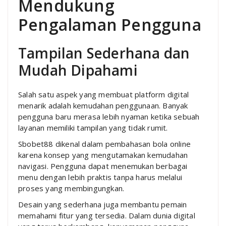
Mendukung
Pengalaman Pengguna
Tampilan Sederhana dan
Mudah Dipahami
Salah satu aspek yang membuat platform digital
menarik adalah kemudahan penggunaan. Banyak
pengguna baru merasa lebih nyaman ketika sebuah
layanan memiliki tampilan yang tidak rumit.
Sbobet88 dikenal dalam pembahasan bola online
karena konsep yang mengutamakan kemudahan
navigasi. Pengguna dapat menemukan berbagai
menu dengan lebih praktis tanpa harus melalui
proses yang membingungkan.
Desain yang sederhana juga membantu pemain
memahami fitur yang tersedia. Dalam dunia digital