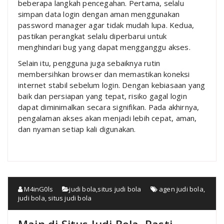
beberapa langkah pencegahan. Pertama, selalu
simpan data login dengan aman menggunakan
password manager agar tidak mudah lupa. Kedua,
pastikan perangkat selalu diperbarui untuk
menghindari bug yang dapat mengganggu akses.
Selain itu, pengguna juga sebaiknya rutin
membersihkan browser dan memastikan koneksi
internet stabil sebelum login. Dengan kebiasaan yang
baik dan persiapan yang tepat, risiko gagal login
dapat diminimalkan secara signifikan. Pada akhirnya,
pengalaman akses akan menjadi lebih cepat, aman,
dan nyaman setiap kali digunakan.
M4inG0ls
judi bola
,
situs judi bola
agen judi bola
,
judi bola
,
situs judi bola