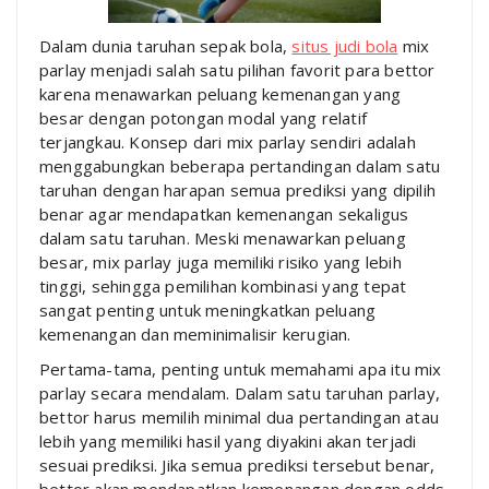
Dalam dunia taruhan sepak bola,
situs judi bola
mix
parlay menjadi salah satu pilihan favorit para bettor
karena menawarkan peluang kemenangan yang
besar dengan potongan modal yang relatif
terjangkau. Konsep dari mix parlay sendiri adalah
menggabungkan beberapa pertandingan dalam satu
taruhan dengan harapan semua prediksi yang dipilih
benar agar mendapatkan kemenangan sekaligus
dalam satu taruhan. Meski menawarkan peluang
besar, mix parlay juga memiliki risiko yang lebih
tinggi, sehingga pemilihan kombinasi yang tepat
sangat penting untuk meningkatkan peluang
kemenangan dan meminimalisir kerugian.
Pertama-tama, penting untuk memahami apa itu mix
parlay secara mendalam. Dalam satu taruhan parlay,
bettor harus memilih minimal dua pertandingan atau
lebih yang memiliki hasil yang diyakini akan terjadi
sesuai prediksi. Jika semua prediksi tersebut benar,