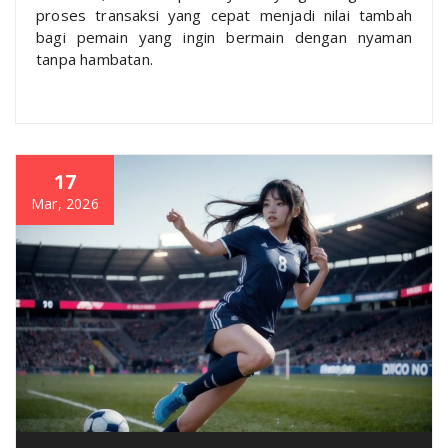
proses transaksi yang cepat menjadi nilai tambah
bagi pemain yang ingin bermain dengan nyaman
tanpa hambatan.
17
Mar, 2026