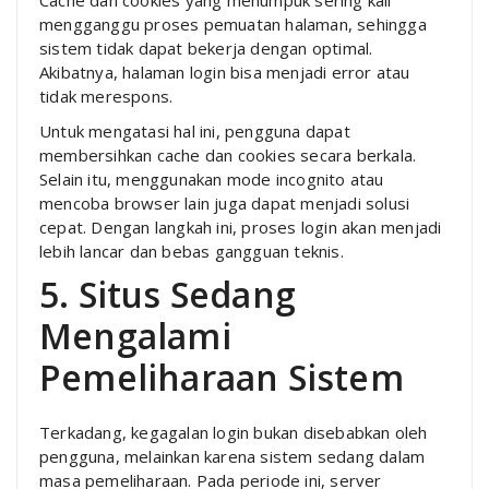
Cache dan cookies yang menumpuk sering kali
mengganggu proses pemuatan halaman, sehingga
sistem tidak dapat bekerja dengan optimal.
Akibatnya, halaman login bisa menjadi error atau
tidak merespons.
Untuk mengatasi hal ini, pengguna dapat
membersihkan cache dan cookies secara berkala.
Selain itu, menggunakan mode incognito atau
mencoba browser lain juga dapat menjadi solusi
cepat. Dengan langkah ini, proses login akan menjadi
lebih lancar dan bebas gangguan teknis.
5. Situs Sedang
Mengalami
Pemeliharaan Sistem
Terkadang, kegagalan login bukan disebabkan oleh
pengguna, melainkan karena sistem sedang dalam
masa pemeliharaan. Pada periode ini, server