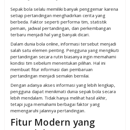
Sepak bola selalu memiliki banyak penggemar karena
setiap pertandingan menghadirkan cerita yang
berbeda. Faktor seperti performa tim, statistik
pemain, jadwal pertandingan, dan perkembangan
terbaru menjadi hal yang banyak dicari.
Dalam dunia bola online, informasi tersebut menjadi
salah satu elemen penting. Pengguna yang mengikuti
pertandingan secara rutin biasanya ingin memahami
kondisi tim sebelum menentukan pilihan. Hal ini
membuat fitur informasi dan pembaruan
pertandingan menjadi semakin bernilai.
Dengan adanya akses informasi yang lebih lengkap,
pengguna dapat menikmati dunia sepak bola secara
lebih mendalam. Tidak hanya melihat hasil akhir,
tetapi juga memahami berbagai faktor yang
memengaruhi jalannya pertandingan.
Fitur Modern yang