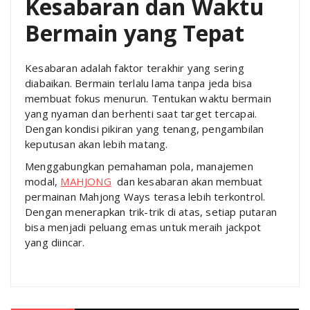
Kesabaran dan Waktu
Bermain yang Tepat
Kesabaran adalah faktor terakhir yang sering
diabaikan. Bermain terlalu lama tanpa jeda bisa
membuat fokus menurun. Tentukan waktu bermain
yang nyaman dan berhenti saat target tercapai.
Dengan kondisi pikiran yang tenang, pengambilan
keputusan akan lebih matang.
Menggabungkan pemahaman pola, manajemen
modal,
MAHJONG
dan kesabaran akan membuat
permainan Mahjong Ways terasa lebih terkontrol.
Dengan menerapkan trik-trik di atas, setiap putaran
bisa menjadi peluang emas untuk meraih jackpot
yang diincar.