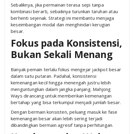
Sebaliknya, jika permainan terasa sepi tanpa
kombinasi berarti, sebaiknya turunkan taruhan atau
berhenti sejenak. Strategi ini membantu menjaga
keseimbangan modal dan menghindari kerugian
besar.
Fokus pada Konsistensi,
Bukan Sekali Menang
Banyak pemain terlalu fokus mengejar jackpot besar
dalam satu putaran. Padahal, konsistensi
kemenangan kecil hingga menengah justru lebih
menguntungkan dalam jangka panjang. Mahjong
Ways dirancang untuk memberikan kemenangan
bertahap yang bisa terkumpul menjadi jumlah besar.
Dengan bermain konsisten, peluang masuk ke fase
kemenangan besar akan lebih sering terjadi
dibandingkan bermain agresif tanpa perhitungan.