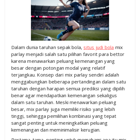
Dalam dunia taruhan sepak bola,
situs judi bola
mix
parlay menjadi salah satu pilihan favorit para bettor
karena menawarkan peluang kemenangan yang
besar dengan potongan modal yang relatif
terjangkau. Konsep dari mix parlay sendiri adalah
menggabungkan beberapa pertandingan dalam satu
taruhan dengan harapan semua prediksi yang dipilih
benar agar mendapatkan kemenangan sekaligus
dalam satu taruhan. Meski menawarkan peluang
besar, mix parlay juga memiliki risiko yang lebih
tinggi, sehingga pemilihan kombinasi yang tepat
sangat penting untuk meningkatkan peluang
kemenangan dan meminimalisir kerugian.
Pertama-tama, penting untuk memahami apa itu mix