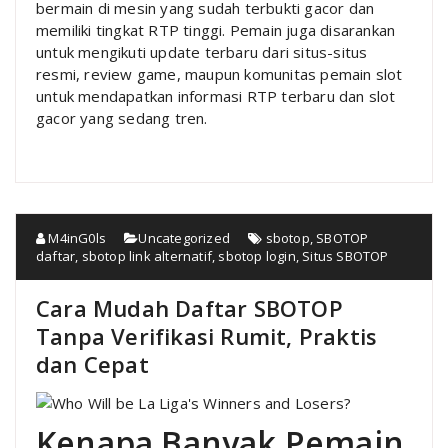
bermain di mesin yang sudah terbukti gacor dan
memiliki tingkat RTP tinggi. Pemain juga disarankan
untuk mengikuti update terbaru dari situs-situs
resmi, review game, maupun komunitas pemain slot
untuk mendapatkan informasi RTP terbaru dan slot
gacor yang sedang tren.
M4inG0ls
Uncategorized
sbotop
,
SBOTOP
daftar
,
sbotop link alternatif
,
sbotop login
,
Situs SBOTOP
Cara Mudah Daftar SBOTOP
Tanpa Verifikasi Rumit, Praktis
dan Cepat
Kenapa Banyak Pemain