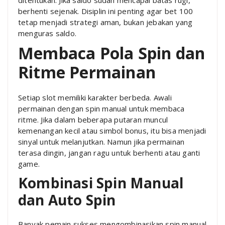
berhenti sejenak. Disiplin ini penting agar bet 100
tetap menjadi strategi aman, bukan jebakan yang
menguras saldo.
Membaca Pola Spin dan
Ritme Permainan
Setiap slot memiliki karakter berbeda. Awali
permainan dengan spin manual untuk membaca
ritme. Jika dalam beberapa putaran muncul
kemenangan kecil atau simbol bonus, itu bisa menjadi
sinyal untuk melanjutkan. Namun jika permainan
terasa dingin, jangan ragu untuk berhenti atau ganti
game.
Kombinasi Spin Manual
dan Auto Spin
Banyak pemain sukses mengombinasikan spin manual