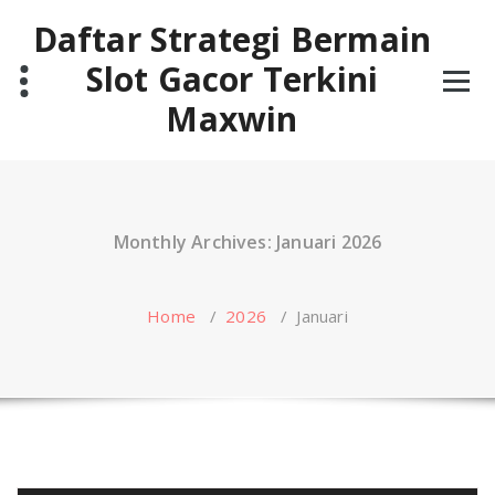
Skip
Daftar Strategi Bermain
to
content
Slot Gacor Terkini
Maxwin
Monthly Archives: Januari 2026
Home
/
2026
/
Januari