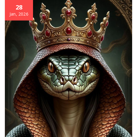
28
Jan, 2026