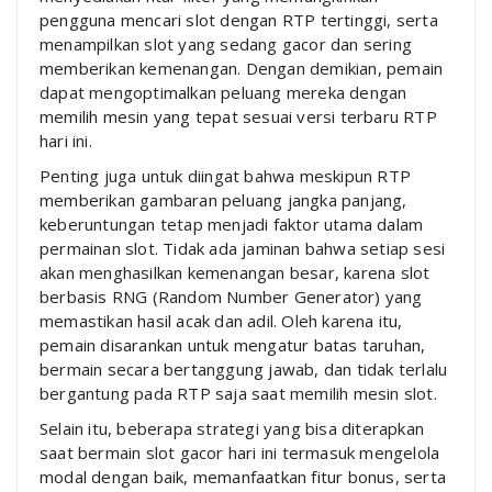
pengguna mencari slot dengan RTP tertinggi, serta
menampilkan slot yang sedang gacor dan sering
memberikan kemenangan. Dengan demikian, pemain
dapat mengoptimalkan peluang mereka dengan
memilih mesin yang tepat sesuai versi terbaru RTP
hari ini.
Penting juga untuk diingat bahwa meskipun RTP
memberikan gambaran peluang jangka panjang,
keberuntungan tetap menjadi faktor utama dalam
permainan slot. Tidak ada jaminan bahwa setiap sesi
akan menghasilkan kemenangan besar, karena slot
berbasis RNG (Random Number Generator) yang
memastikan hasil acak dan adil. Oleh karena itu,
pemain disarankan untuk mengatur batas taruhan,
bermain secara bertanggung jawab, dan tidak terlalu
bergantung pada RTP saja saat memilih mesin slot.
Selain itu, beberapa strategi yang bisa diterapkan
saat bermain slot gacor hari ini termasuk mengelola
modal dengan baik, memanfaatkan fitur bonus, serta