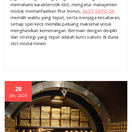
memahami karakteristik slot, mengatur manajemen
modal, memanfaatkan fitur bonus,
SLOT DEPO 5K
memilih waktu yang tepat, serta menjaga kesabaran,
setiap spin kecil memiliki peluang maksimal untuk
menghasilkan kemenangan. Bermain dengan disiplin
dan strategi yang tepat adalah kunci sukses di dunia
slot modal minim.
28
Jan, 2026