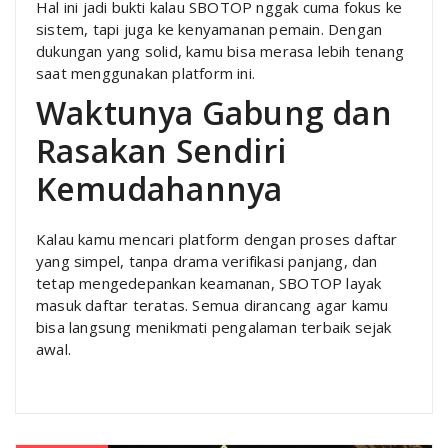
Hal ini jadi bukti kalau SBOTOP nggak cuma fokus ke
sistem, tapi juga ke kenyamanan pemain. Dengan
dukungan yang solid, kamu bisa merasa lebih tenang
saat menggunakan platform ini.
Waktunya Gabung dan
Rasakan Sendiri
Kemudahannya
Kalau kamu mencari platform dengan proses daftar
yang simpel, tanpa drama verifikasi panjang, dan
tetap mengedepankan keamanan, SBOTOP layak
masuk daftar teratas. Semua dirancang agar kamu
bisa langsung menikmati pengalaman terbaik sejak
awal.