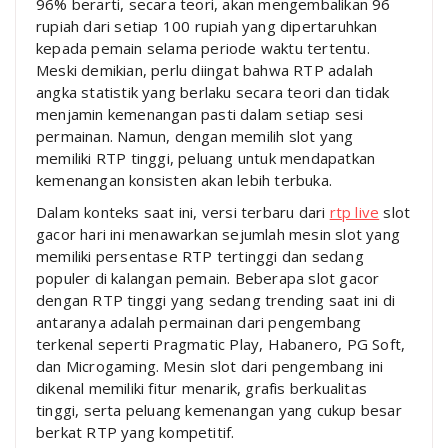
96% berarti, secara teori, akan mengembalikan 96
rupiah dari setiap 100 rupiah yang dipertaruhkan
kepada pemain selama periode waktu tertentu.
Meski demikian, perlu diingat bahwa RTP adalah
angka statistik yang berlaku secara teori dan tidak
menjamin kemenangan pasti dalam setiap sesi
permainan. Namun, dengan memilih slot yang
memiliki RTP tinggi, peluang untuk mendapatkan
kemenangan konsisten akan lebih terbuka.
Dalam konteks saat ini, versi terbaru dari
rtp live
slot
gacor hari ini menawarkan sejumlah mesin slot yang
memiliki persentase RTP tertinggi dan sedang
populer di kalangan pemain. Beberapa slot gacor
dengan RTP tinggi yang sedang trending saat ini di
antaranya adalah permainan dari pengembang
terkenal seperti Pragmatic Play, Habanero, PG Soft,
dan Microgaming. Mesin slot dari pengembang ini
dikenal memiliki fitur menarik, grafis berkualitas
tinggi, serta peluang kemenangan yang cukup besar
berkat RTP yang kompetitif.