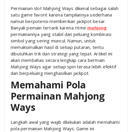
Permainan slot Mahjong Ways dikenal sebagai salah
satu game favorit karena tampilannya sederhana
namun berpotensi memberikan jackpot besar.
Banyak pemain tertarik karena ritme
mahjong
permainannya yang stabil dan peluang kombinasi
simbol yang sering muncul. Namun, untuk
memaksimalkan hasil di setiap putaran, tentu
dibutuhkan trik dan strategi yang tepat. Artikel ini
akan membahas secara lengkap cara bermain
Mahjong Ways agar setiap spin terasa lebih efektif
dan berpeluang menghasilkan jackpot.
Memahami Pola
Permainan Mahjong
Ways
Langkah awal yang wajib dilakukan adalah memahami
pola permainan Mahjong Ways. Game ini