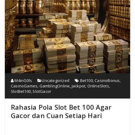
M4inG0ls
Uncategorized
Bet100
,
CasinoBonus
,
CasinoGames
,
GamblingOnline
,
Jackpot
,
OnlineSlots
,
SlotBet100
,
SlotGacor
Rahasia Pola Slot Bet 100 Agar
Gacor dan Cuan Setiap Hari