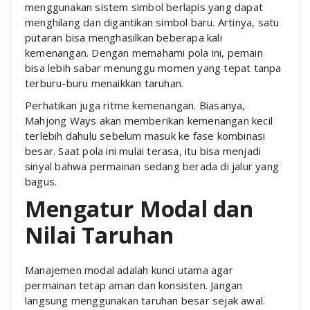
menggunakan sistem simbol berlapis yang dapat
menghilang dan digantikan simbol baru. Artinya, satu
putaran bisa menghasilkan beberapa kali
kemenangan. Dengan memahami pola ini, pemain
bisa lebih sabar menunggu momen yang tepat tanpa
terburu-buru menaikkan taruhan.
Perhatikan juga ritme kemenangan. Biasanya,
Mahjong Ways akan memberikan kemenangan kecil
terlebih dahulu sebelum masuk ke fase kombinasi
besar. Saat pola ini mulai terasa, itu bisa menjadi
sinyal bahwa permainan sedang berada di jalur yang
bagus.
Mengatur Modal dan
Nilai Taruhan
Manajemen modal adalah kunci utama agar
permainan tetap aman dan konsisten. Jangan
langsung menggunakan taruhan besar sejak awal.