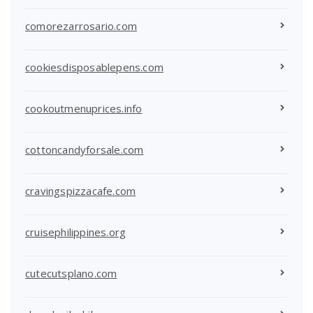
comorezarrosario.com
cookiesdisposablepens.com
cookoutmenuprices.info
cottoncandyforsale.com
cravingspizzacafe.com
cruisephilippines.org
cutecutsplano.com