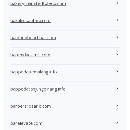
bakeryunlimitedtoledo.com
bakulnusantara.com
bamboobeachbali.com
bapendaciamis.com
bappedapemalang.info
bappedatanjungpinang.info
barbersrosario.com
barelevate.com