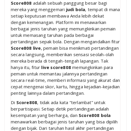
Score808
adalah sebuah panggung besar bagi
mereka yang menggemari
judi bola
, tempat di mana
setiap keputusan membawa Anda lebih dekat
dengan kemenangan. Platform ini menawarkan
berbagai jenis taruhan yang memungkinkan pemain
untuk memasang taruhan pada berbagai
pertandingan sepak bola. Dengan mengandalkan fitur
Score808 live
, pemain bisa menikmati pertandingan
secara langsung, memberikan sensasi seolah-olah
mereka berada di tengah-tengah lapangan. Tak
hanya itu, fitur
live score808
memungkinkan para
pemain untuk memantau jalannya pertandingan
secara real-time, memberi informasi yang akurat dan
cepat mengenai skor, kartu, hingga kejadian-kejadian
penting lainnya dalam pertandingan.
Di
Score808
, tidak ada kata “terlambat” untuk
berpartisipasi. Setiap detik pertandingan adalah
kesempatan yang berharga, dan
Score808 bola
menawarkan berbagai jenis taruhan yang bisa dipilih
dengan bijak. Dari taruhan hasil akhir pertandingan