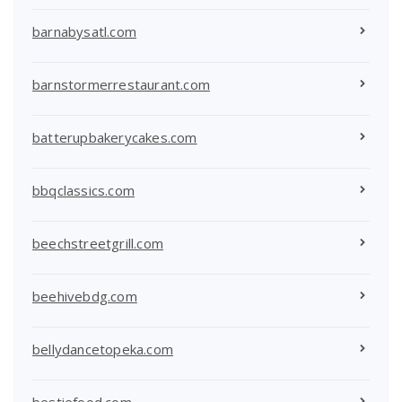
barnabysatl.com
barnstormerrestaurant.com
batterupbakerycakes.com
bbqclassics.com
beechstreetgrill.com
beehivebdg.com
bellydancetopeka.com
bestiefood.com