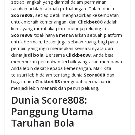
setiap langkah yang diambil dalam permainan
taruhan adalah sebuah petualangan. Dalam dunia
Score808
, setiap detik menghadirkan kesempatan
untuk meraih kemenangan, dan
Clickbet88
adalah
kunci yang membuka pintu menuju peluang itu.
Score808
tidak hanya menawarkan sebuah platform
untuk bermain, tetapi juga sebuah ruang bagi para
pemain yang ingin merasakan sensasi nyata dari
dunia
judi bola
. Bersama
Clickbet88
, Anda bisa
menemukan permainan terbaik yang akan membawa
Anda lebih dekat kepada kemenangan. Mari kita
telusuri lebih dalam tentang dunia
Score808
dan
bagaimana
Clickbet88
mengubah permainan ini
menjadi lebih menarik dan penuh peluang.
Dunia Score808:
Panggung Utama
Taruhan Bola