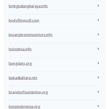
bmkgpalangkaraya.info
bodyfitnessfl.com
bojanglesmenuprices.info
bolodesa.info
bongdatv.org
bpkadkaltara.net
brandonfoundation.org
bsnpindonesia.org