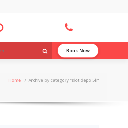
Book Now
Home
/
Archive by category "slot depo 5k"