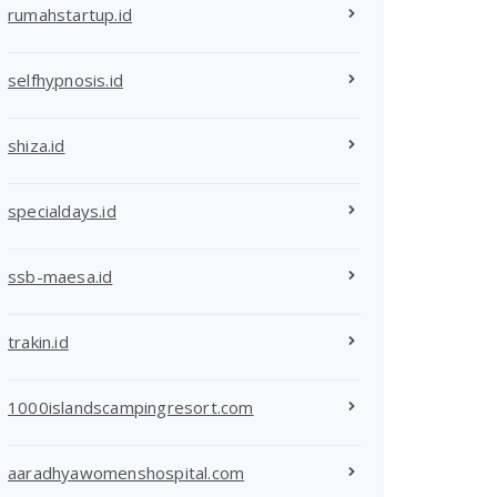
rumahstartup.id
selfhypnosis.id
shiza.id
specialdays.id
ssb-maesa.id
trakin.id
1000islandscampingresort.com
aaradhyawomenshospital.com