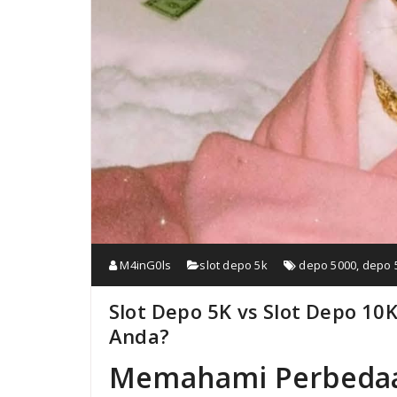
M4inG0ls
slot depo 5k
depo 5000
,
depo 
Slot Depo 5K vs Slot Depo 10
Anda?
Memahami Perbedaan