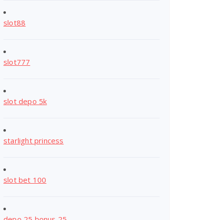
slot88
slot777
slot depo 5k
starlight princess
slot bet 100
depo 25 bonus 25