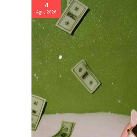
4
Agu, 2026