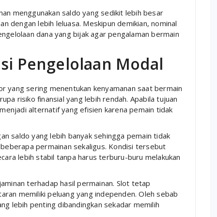
man menggunakan saldo yang sedikit lebih besar
n dengan lebih leluasa. Meskipun demikian, nominal
pengelolaan dana yang bijak agar pengalaman bermain
isi Pengelolaan Modal
tor yang sering menentukan kenyamanan saat bermain
a risiko finansial yang lebih rendah. Apabila tujuan
 menjadi alternatif yang efisien karena pemain tidak
an saldo yang lebih banyak sehingga pemain tidak
a beberapa permainan sekaligus. Kondisi tersebut
ra lebih stabil tanpa harus terburu-buru melakukan
jaminan terhadap hasil permainan. Slot tetap
aran memiliki peluang yang independen. Oleh sebab
ang lebih penting dibandingkan sekadar memilih