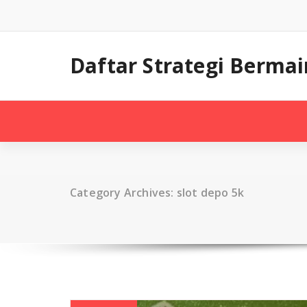
Skip
to
content
Daftar Strategi Bermai
Category Archives: slot depo 5k