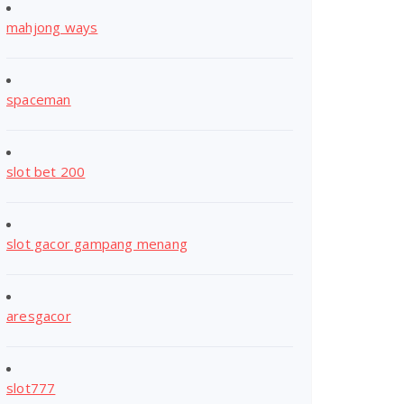
mahjong ways
spaceman
slot bet 200
slot gacor gampang menang
aresgacor
slot777