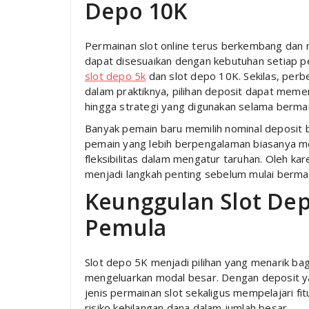
Depo 10K
Permainan slot online terus berkembang dan 
dapat disesuaikan dengan kebutuhan setiap pe
slot depo 5k
dan slot depo 10K. Sekilas, perb
dalam praktiknya, pilihan deposit dapat mem
hingga strategi yang digunakan selama bermai
Banyak pemain baru memilih nominal deposit
pemain yang lebih berpengalaman biasanya m
fleksibilitas dalam mengatur taruhan. Oleh ka
menjadi langkah penting sebelum mulai bermai
Keunggulan Slot De
Pemula
Slot depo 5K menjadi pilihan yang menarik ba
mengeluarkan modal besar. Dengan deposit y
jenis permainan slot sekaligus mempelajari fi
risiko kehilangan dana dalam jumlah besar.