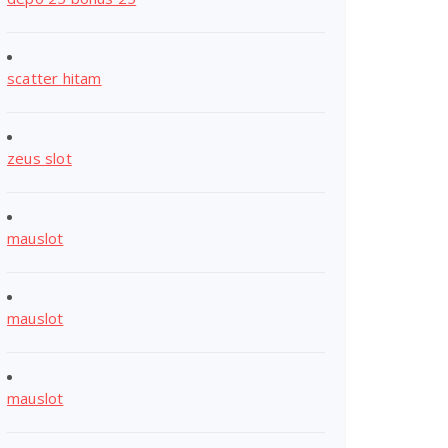
scatter hitam
zeus slot
mauslot
mauslot
mauslot