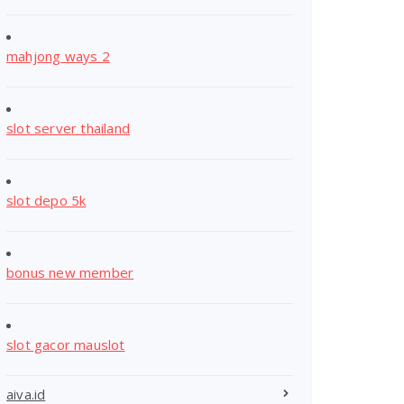
mahjong ways 2
slot server thailand
slot depo 5k
bonus new member
slot gacor mauslot
aiva.id