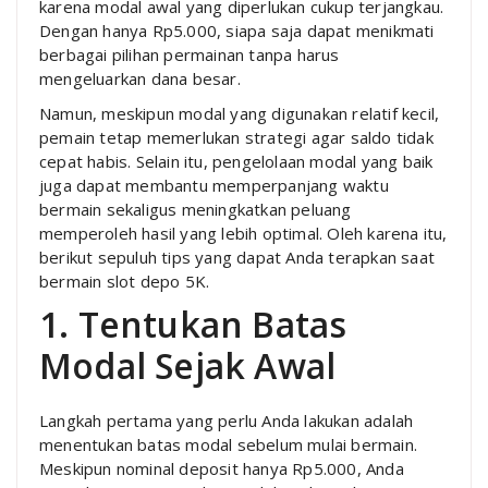
karena modal awal yang diperlukan cukup terjangkau.
Dengan hanya Rp5.000, siapa saja dapat menikmati
berbagai pilihan permainan tanpa harus
mengeluarkan dana besar.
Namun, meskipun modal yang digunakan relatif kecil,
pemain tetap memerlukan strategi agar saldo tidak
cepat habis. Selain itu, pengelolaan modal yang baik
juga dapat membantu memperpanjang waktu
bermain sekaligus meningkatkan peluang
memperoleh hasil yang lebih optimal. Oleh karena itu,
berikut sepuluh tips yang dapat Anda terapkan saat
bermain slot depo 5K.
1. Tentukan Batas
Modal Sejak Awal
Langkah pertama yang perlu Anda lakukan adalah
menentukan batas modal sebelum mulai bermain.
Meskipun nominal deposit hanya Rp5.000, Anda