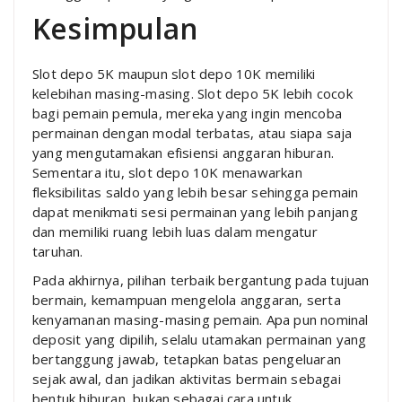
Kesimpulan
Slot depo 5K maupun slot depo 10K memiliki
kelebihan masing-masing. Slot depo 5K lebih cocok
bagi pemain pemula, mereka yang ingin mencoba
permainan dengan modal terbatas, atau siapa saja
yang mengutamakan efisiensi anggaran hiburan.
Sementara itu, slot depo 10K menawarkan
fleksibilitas saldo yang lebih besar sehingga pemain
dapat menikmati sesi permainan yang lebih panjang
dan memiliki ruang lebih luas dalam mengatur
taruhan.
Pada akhirnya, pilihan terbaik bergantung pada tujuan
bermain, kemampuan mengelola anggaran, serta
kenyamanan masing-masing pemain. Apa pun nominal
deposit yang dipilih, selalu utamakan permainan yang
bertanggung jawab, tetapkan batas pengeluaran
sejak awal, dan jadikan aktivitas bermain sebagai
bentuk hiburan, bukan sebagai cara untuk