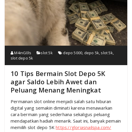
M4inG0ls
slot 5k
depo 5000
,
depo 5k
,
slot 5k
,
slot depo 5k
10 Tips Bermain Slot Depo 5K
agar Saldo Lebih Awet dan
Peluang Menang Meningkat
Permainan slot online menjadi salah satu hiburan
digital yang semakin diminati karena menawarkan
cara bermain yang sederhana sekaligus peluang
mendapatkan hadiah menarik. Saat ini, banyak pemain
memilih slot depo 5K
https://gloriasnailspa.com/