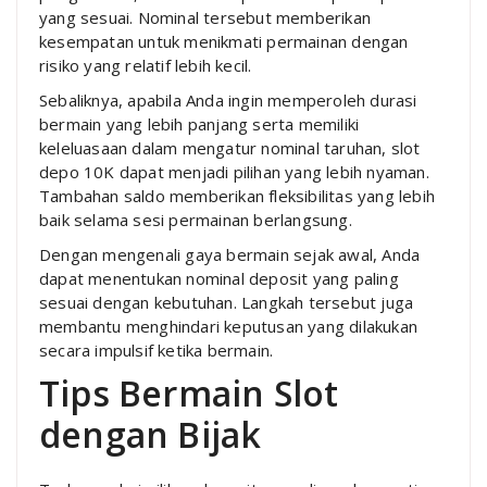
yang sesuai. Nominal tersebut memberikan
kesempatan untuk menikmati permainan dengan
risiko yang relatif lebih kecil.
Sebaliknya, apabila Anda ingin memperoleh durasi
bermain yang lebih panjang serta memiliki
keleluasaan dalam mengatur nominal taruhan, slot
depo 10K dapat menjadi pilihan yang lebih nyaman.
Tambahan saldo memberikan fleksibilitas yang lebih
baik selama sesi permainan berlangsung.
Dengan mengenali gaya bermain sejak awal, Anda
dapat menentukan nominal deposit yang paling
sesuai dengan kebutuhan. Langkah tersebut juga
membantu menghindari keputusan yang dilakukan
secara impulsif ketika bermain.
Tips Bermain Slot
dengan Bijak