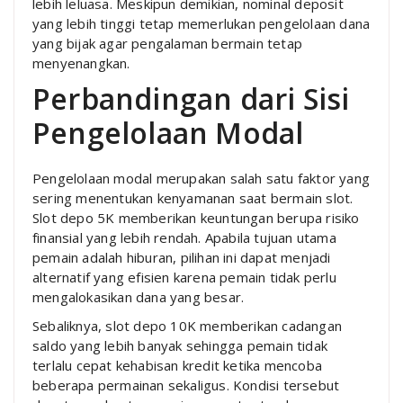
lebih leluasa. Meskipun demikian, nominal deposit
yang lebih tinggi tetap memerlukan pengelolaan dana
yang bijak agar pengalaman bermain tetap
menyenangkan.
Perbandingan dari Sisi
Pengelolaan Modal
Pengelolaan modal merupakan salah satu faktor yang
sering menentukan kenyamanan saat bermain slot.
Slot depo 5K memberikan keuntungan berupa risiko
finansial yang lebih rendah. Apabila tujuan utama
pemain adalah hiburan, pilihan ini dapat menjadi
alternatif yang efisien karena pemain tidak perlu
mengalokasikan dana yang besar.
Sebaliknya, slot depo 10K memberikan cadangan
saldo yang lebih banyak sehingga pemain tidak
terlalu cepat kehabisan kredit ketika mencoba
beberapa permainan sekaligus. Kondisi tersebut