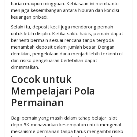
harian maupun mingguan. Kebiasaan ini membantu
menjaga keseimbangan antara hiburan dan kondisi
keuangan pribadi.
Selain itu, deposit kecil juga mendorong pemain
untuk lebih disiplin. Ketika saldo habis, pemain dapat
berhenti bermain sesuai rencana tanpa tergoda
menambah deposit dalam jumlah besar. Dengan
demikian, pengelolaan dana menjadi lebih terkontrol
dan risiko pengeluaran berlebihan dapat
diminimalkan.
Cocok untuk
Mempelajari Pola
Permainan
Bagi pemain yang masih dalam tahap belajar, slot
depo 5K menawarkan kesempatan untuk mengenal
mekanisme permainan tanpa harus mengambil risiko