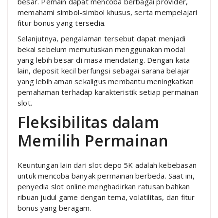
besar. Pemain dapat mencoba berbagai provider,
memahami simbol-simbol khusus, serta mempelajari
fitur bonus yang tersedia.
Selanjutnya, pengalaman tersebut dapat menjadi
bekal sebelum memutuskan menggunakan modal
yang lebih besar di masa mendatang. Dengan kata
lain, deposit kecil berfungsi sebagai sarana belajar
yang lebih aman sekaligus membantu meningkatkan
pemahaman terhadap karakteristik setiap permainan
slot.
Fleksibilitas dalam
Memilih Permainan
Keuntungan lain dari slot depo 5K adalah kebebasan
untuk mencoba banyak permainan berbeda. Saat ini,
penyedia slot online menghadirkan ratusan bahkan
ribuan judul game dengan tema, volatilitas, dan fitur
bonus yang beragam.