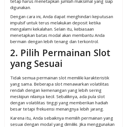
tetap harus menetapkan jumlah maksimal yang siap
digunakan.
Dengan cara ini, Anda dapat menghindari keputusan
impulsif untuk terus melakukan deposit ketika
mengalami kekalahan. Selain itu, kebiasaan
menetapkan batas modal akan membantu Anda
bermain dengan lebih tenang dan terkontrol.
2. Pilih Permainan Slot
yang Sesuai
Tidak semua permainan slot memiliki karakteristik
yang sama. Beberapa slot menawarkan volatilitas
rendah dengan kemenangan yang lebih sering
meskipun nilainya kecil. Sebaliknya, ada pula slot
dengan volatilitas tinggi yang memberikan hadiah
besar tetapi frekuensi menangnya lebih jarang.
Karena itu, Anda sebaiknya memilih permainan yang
sesuai dengan modal yang dimiliki. Jika menggunakan