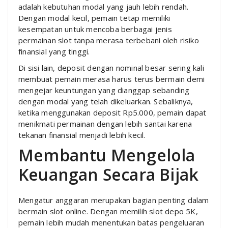
adalah kebutuhan modal yang jauh lebih rendah.
Dengan modal kecil, pemain tetap memiliki
kesempatan untuk mencoba berbagai jenis
permainan slot tanpa merasa terbebani oleh risiko
finansial yang tinggi.
Di sisi lain, deposit dengan nominal besar sering kali
membuat pemain merasa harus terus bermain demi
mengejar keuntungan yang dianggap sebanding
dengan modal yang telah dikeluarkan. Sebaliknya,
ketika menggunakan deposit Rp5.000, pemain dapat
menikmati permainan dengan lebih santai karena
tekanan finansial menjadi lebih kecil.
Membantu Mengelola
Keuangan Secara Bijak
Mengatur anggaran merupakan bagian penting dalam
bermain slot online. Dengan memilih slot depo 5K,
pemain lebih mudah menentukan batas pengeluaran