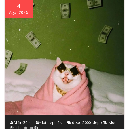
4
Agu, 2026
M4inG0ls
slot depo 5k
depo 5000
,
depo 5k
,
slot
5k
,
slot depo 5k