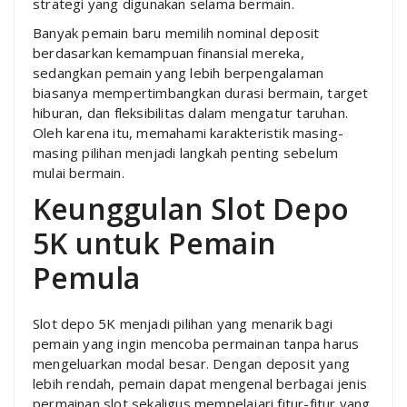
strategi yang digunakan selama bermain.
Banyak pemain baru memilih nominal deposit
berdasarkan kemampuan finansial mereka,
sedangkan pemain yang lebih berpengalaman
biasanya mempertimbangkan durasi bermain, target
hiburan, dan fleksibilitas dalam mengatur taruhan.
Oleh karena itu, memahami karakteristik masing-
masing pilihan menjadi langkah penting sebelum
mulai bermain.
Keunggulan Slot Depo
5K untuk Pemain
Pemula
Slot depo 5K menjadi pilihan yang menarik bagi
pemain yang ingin mencoba permainan tanpa harus
mengeluarkan modal besar. Dengan deposit yang
lebih rendah, pemain dapat mengenal berbagai jenis
permainan slot sekaligus mempelajari fitur-fitur yang