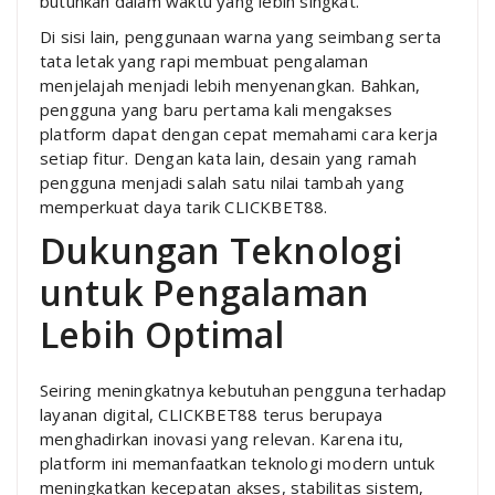
butuhkan dalam waktu yang lebih singkat.
Di sisi lain, penggunaan warna yang seimbang serta
tata letak yang rapi membuat pengalaman
menjelajah menjadi lebih menyenangkan. Bahkan,
pengguna yang baru pertama kali mengakses
platform dapat dengan cepat memahami cara kerja
setiap fitur. Dengan kata lain, desain yang ramah
pengguna menjadi salah satu nilai tambah yang
memperkuat daya tarik CLICKBET88.
Dukungan Teknologi
untuk Pengalaman
Lebih Optimal
Seiring meningkatnya kebutuhan pengguna terhadap
layanan digital, CLICKBET88 terus berupaya
menghadirkan inovasi yang relevan. Karena itu,
platform ini memanfaatkan teknologi modern untuk
meningkatkan kecepatan akses, stabilitas sistem,