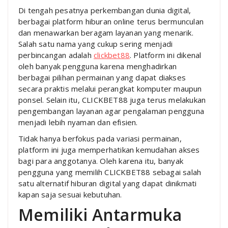
Di tengah pesatnya perkembangan dunia digital,
berbagai platform hiburan online terus bermunculan
dan menawarkan beragam layanan yang menarik.
Salah satu nama yang cukup sering menjadi
perbincangan adalah
clickbet88
. Platform ini dikenal
oleh banyak pengguna karena menghadirkan
berbagai pilihan permainan yang dapat diakses
secara praktis melalui perangkat komputer maupun
ponsel. Selain itu, CLICKBET88 juga terus melakukan
pengembangan layanan agar pengalaman pengguna
menjadi lebih nyaman dan efisien.
Tidak hanya berfokus pada variasi permainan,
platform ini juga memperhatikan kemudahan akses
bagi para anggotanya. Oleh karena itu, banyak
pengguna yang memilih CLICKBET88 sebagai salah
satu alternatif hiburan digital yang dapat dinikmati
kapan saja sesuai kebutuhan.
Memiliki Antarmuka