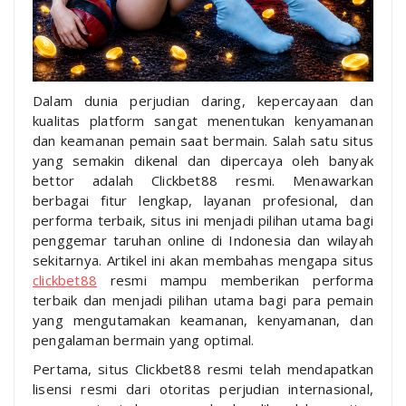
Dalam dunia perjudian daring, kepercayaan dan
kualitas platform sangat menentukan kenyamanan
dan keamanan pemain saat bermain. Salah satu situs
yang semakin dikenal dan dipercaya oleh banyak
bettor adalah Clickbet88 resmi. Menawarkan
berbagai fitur lengkap, layanan profesional, dan
performa terbaik, situs ini menjadi pilihan utama bagi
penggemar taruhan online di Indonesia dan wilayah
sekitarnya. Artikel ini akan membahas mengapa situs
clickbet88
resmi mampu memberikan performa
terbaik dan menjadi pilihan utama bagi para pemain
yang mengutamakan keamanan, kenyamanan, dan
pengalaman bermain yang optimal.
Pertama, situs Clickbet88 resmi telah mendapatkan
lisensi resmi dari otoritas perjudian internasional,