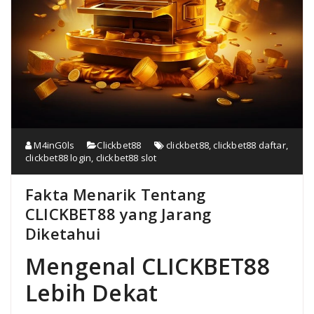
M4inG0ls
Clickbet88
clickbet88
,
clickbet88 daftar
,
clickbet88 login
,
clickbet88 slot
Fakta Menarik Tentang
CLICKBET88 yang Jarang
Diketahui
Mengenal CLICKBET88
Lebih Dekat