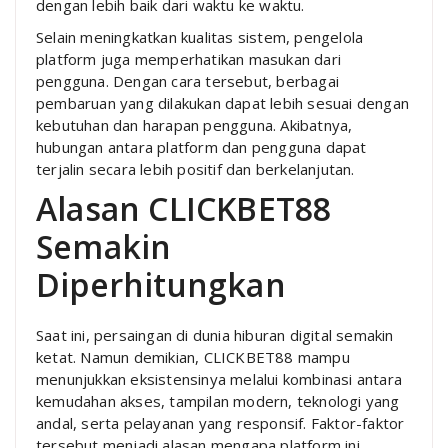
dengan lebih baik dari waktu ke waktu.
Selain meningkatkan kualitas sistem, pengelola
platform juga memperhatikan masukan dari
pengguna. Dengan cara tersebut, berbagai
pembaruan yang dilakukan dapat lebih sesuai dengan
kebutuhan dan harapan pengguna. Akibatnya,
hubungan antara platform dan pengguna dapat
terjalin secara lebih positif dan berkelanjutan.
Alasan CLICKBET88
Semakin
Diperhitungkan
Saat ini, persaingan di dunia hiburan digital semakin
ketat. Namun demikian, CLICKBET88 mampu
menunjukkan eksistensinya melalui kombinasi antara
kemudahan akses, tampilan modern, teknologi yang
andal, serta pelayanan yang responsif. Faktor-faktor
tersebut menjadi alasan mengapa platform ini