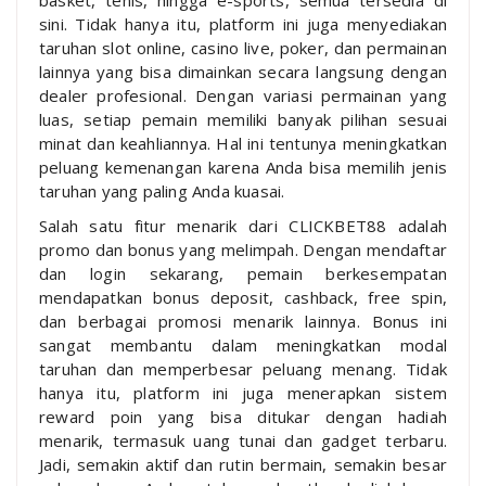
basket, tenis, hingga e-sports, semua tersedia di
sini. Tidak hanya itu, platform ini juga menyediakan
taruhan slot online, casino live, poker, dan permainan
lainnya yang bisa dimainkan secara langsung dengan
dealer profesional. Dengan variasi permainan yang
luas, setiap pemain memiliki banyak pilihan sesuai
minat dan keahliannya. Hal ini tentunya meningkatkan
peluang kemenangan karena Anda bisa memilih jenis
taruhan yang paling Anda kuasai.
Salah satu fitur menarik dari CLICKBET88 adalah
promo dan bonus yang melimpah. Dengan mendaftar
dan login sekarang, pemain berkesempatan
mendapatkan bonus deposit, cashback, free spin,
dan berbagai promosi menarik lainnya. Bonus ini
sangat membantu dalam meningkatkan modal
taruhan dan memperbesar peluang menang. Tidak
hanya itu, platform ini juga menerapkan sistem
reward poin yang bisa ditukar dengan hadiah
menarik, termasuk uang tunai dan gadget terbaru.
Jadi, semakin aktif dan rutin bermain, semakin besar