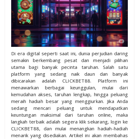
Di era digital seperti saat ini, dunia perjudian daring
semakin berkembang pesat dan menjadi pilihan
utama bagi banyak pecinta taruhan. Salah satu
platform yang sedang naik daun dan banyak
dibicarakan adalah CLICKBET88. Platform ini
menawarkan berbagai keunggulan, mulai dari
kemudahan akses, taruhan lengkap, hingga peluang
meraih hadiah besar yang menggiurkan. Jika Anda
sedang mencari peluang untuk mendapatkan
keuntungan maksimal dari taruhan online, maka
langkah terbaik adalah segera klik sekarang, login ke
CLICKBET88, dan mulai menangkan hadiah-hadiah
menarik yang disediakan. Artikel ini akan membahas