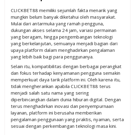
CLICKBET88 memiliki sejumlah fakta menarik yang
mungkin belum banyak diketahui oleh masyarakat.
Mulai dari antarmuka yang ramah pengguna,
dukungan akses selama 24 jam, variasi permainan
yang beragam, hingga pengembangan teknologi
yang berkelanjutan, semuanya menjadi bagian dari
upaya platform dalam menghadirkan pengalaman
yang lebih baik bagi para penggunanya.
Selain itu, kompatibilitas dengan berbagai perangkat
dan fokus terhadap kenyamanan pengguna semakin
memperkuat daya tarik platform ini. Oleh karena itu,
tidak mengherankan apabila CLICKBET88 terus
menjadi salah satu nama yang sering
diperbincangkan dalam dunia hiburan digital. Dengan
terus menghadirkan inovasi dan penyempurnaan
layanan, platform ini berusaha memberikan
pengalaman penggunaan yang praktis, nyaman, serta
sesuai dengan perkembangan teknologi masa kini.