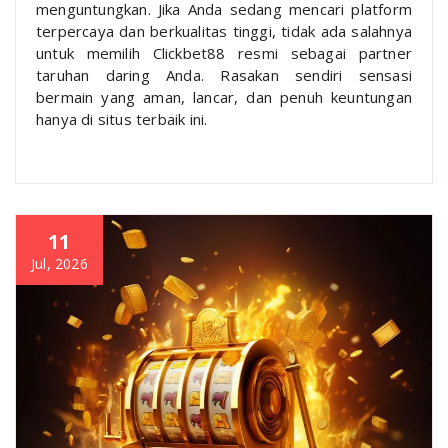
menguntungkan. Jika Anda sedang mencari platform
terpercaya dan berkualitas tinggi, tidak ada salahnya
untuk memilih Clickbet88 resmi sebagai partner
taruhan daring Anda. Rasakan sendiri sensasi
bermain yang aman, lancar, dan penuh keuntungan
hanya di situs terbaik ini.
11
Jul, 2026