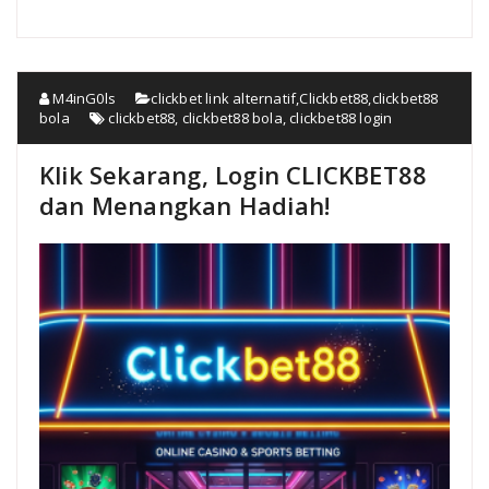
M4inG0ls
clickbet link alternatif
,
Clickbet88
,
clickbet88
bola
clickbet88
,
clickbet88 bola
,
clickbet88 login
Klik Sekarang, Login CLICKBET88
dan Menangkan Hadiah!