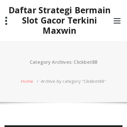
Skip
Daftar Strategi Bermain
to
content
Slot Gacor Terkini
Maxwin
Category Archives: Clickbet88
Home
/
Archive by category "Clickbet88"