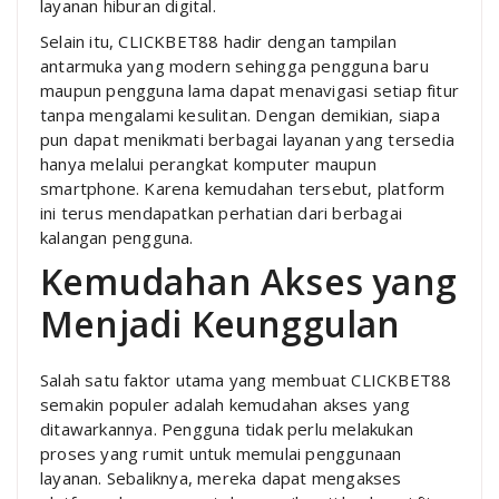
layanan hiburan digital.
Selain itu, CLICKBET88 hadir dengan tampilan
antarmuka yang modern sehingga pengguna baru
maupun pengguna lama dapat menavigasi setiap fitur
tanpa mengalami kesulitan. Dengan demikian, siapa
pun dapat menikmati berbagai layanan yang tersedia
hanya melalui perangkat komputer maupun
smartphone. Karena kemudahan tersebut, platform
ini terus mendapatkan perhatian dari berbagai
kalangan pengguna.
Kemudahan Akses yang
Menjadi Keunggulan
Salah satu faktor utama yang membuat CLICKBET88
semakin populer adalah kemudahan akses yang
ditawarkannya. Pengguna tidak perlu melakukan
proses yang rumit untuk memulai penggunaan
layanan. Sebaliknya, mereka dapat mengakses