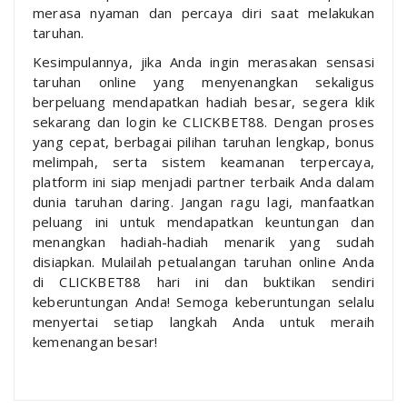
merasa nyaman dan percaya diri saat melakukan
taruhan.
Kesimpulannya, jika Anda ingin merasakan sensasi
taruhan online yang menyenangkan sekaligus
berpeluang mendapatkan hadiah besar, segera klik
sekarang dan login ke CLICKBET88. Dengan proses
yang cepat, berbagai pilihan taruhan lengkap, bonus
melimpah, serta sistem keamanan terpercaya,
platform ini siap menjadi partner terbaik Anda dalam
dunia taruhan daring. Jangan ragu lagi, manfaatkan
peluang ini untuk mendapatkan keuntungan dan
menangkan hadiah-hadiah menarik yang sudah
disiapkan. Mulailah petualangan taruhan online Anda
di CLICKBET88 hari ini dan buktikan sendiri
keberuntungan Anda! Semoga keberuntungan selalu
menyertai setiap langkah Anda untuk meraih
kemenangan besar!