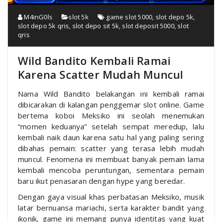
M4inG0ls
slot 5k
game slot 5000
,
slot depo 5k
,
slot depo 5k qris
,
slot depo sit 5k
,
slot deposit 5000
,
slot
qris
Wild Bandito Kembali Ramai
Karena Scatter Mudah Muncul
Nama
Wild Bandito
belakangan ini kembali ramai
dibicarakan di kalangan penggemar slot online. Game
bertema koboi Meksiko ini seolah menemukan
“momen keduanya” setelah sempat meredup, lalu
kembali naik daun karena satu hal yang paling sering
dibahas pemain: scatter yang terasa lebih mudah
muncul. Fenomena ini membuat banyak pemain lama
kembali mencoba peruntungan, sementara pemain
baru ikut penasaran dengan hype yang beredar.
Dengan gaya visual khas perbatasan Meksiko, musik
latar bernuansa mariachi, serta karakter bandit yang
ikonik, game ini memang punya identitas yang kuat