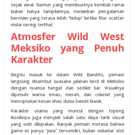
sejak awal. Namun yang membuatnya kembali ramai
bukan hanya tampilannya, melainkan pengalaman
bermain yang terasa lebih “hidup” ketika fitur scatter
mulai sering terlihat.
Atmosfer Wild West
Meksiko yang Penuh
Karakter
Begitu masuk ke dalam
Wild Bandito
, pemain
langsung disambut suasana jalanan kecil di Meksiko
dengan nuansa hangat dan sedikit liar. Visualnya
dipenuhi warna emas, merah, dan cokelat yang
menciptakan kesan khas dunia bandit klasik.
Karakter utama yang muncul dengan topeng
ikoniknya juga menjadi salah satu daya tarik visual
yang sulit dilupakan. Banyak pemain merasa bahwa
game ini punya “jiwa” tersendiri, bukan sekadar slot