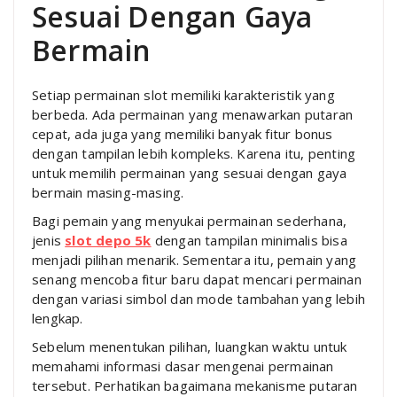
Sesuai Dengan Gaya
Bermain
Setiap permainan slot memiliki karakteristik yang
berbeda. Ada permainan yang menawarkan putaran
cepat, ada juga yang memiliki banyak fitur bonus
dengan tampilan lebih kompleks. Karena itu, penting
untuk memilih permainan yang sesuai dengan gaya
bermain masing-masing.
Bagi pemain yang menyukai permainan sederhana,
jenis
slot depo 5k
dengan tampilan minimalis bisa
menjadi pilihan menarik. Sementara itu, pemain yang
senang mencoba fitur baru dapat mencari permainan
dengan variasi simbol dan mode tambahan yang lebih
lengkap.
Sebelum menentukan pilihan, luangkan waktu untuk
memahami informasi dasar mengenai permainan
tersebut. Perhatikan bagaimana mekanisme putaran