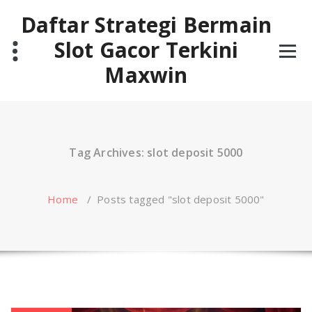
Skip
Daftar Strategi Bermain
to
content
Slot Gacor Terkini
Maxwin
Tag Archives: slot deposit 5000
Home
/
Posts tagged "slot deposit 5000"