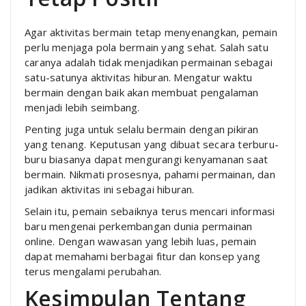
Agar aktivitas bermain tetap menyenangkan, pemain
perlu menjaga pola bermain yang sehat. Salah satu
caranya adalah tidak menjadikan permainan sebagai
satu-satunya aktivitas hiburan. Mengatur waktu
bermain dengan baik akan membuat pengalaman
menjadi lebih seimbang.
Penting juga untuk selalu bermain dengan pikiran
yang tenang. Keputusan yang dibuat secara terburu-
buru biasanya dapat mengurangi kenyamanan saat
bermain. Nikmati prosesnya, pahami permainan, dan
jadikan aktivitas ini sebagai hiburan.
Selain itu, pemain sebaiknya terus mencari informasi
baru mengenai perkembangan dunia permainan
online. Dengan wawasan yang lebih luas, pemain
dapat memahami berbagai fitur dan konsep yang
terus mengalami perubahan.
Kesimpulan Tentang