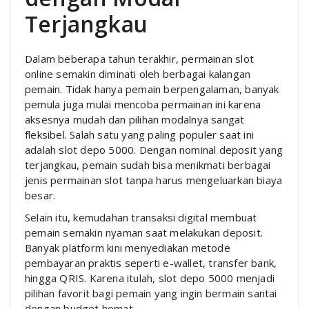
Terjangkau
Dalam beberapa tahun terakhir, permainan slot
online semakin diminati oleh berbagai kalangan
pemain. Tidak hanya pemain berpengalaman, banyak
pemula juga mulai mencoba permainan ini karena
aksesnya mudah dan pilihan modalnya sangat
fleksibel. Salah satu yang paling populer saat ini
adalah slot depo 5000. Dengan nominal deposit yang
terjangkau, pemain sudah bisa menikmati berbagai
jenis permainan slot tanpa harus mengeluarkan biaya
besar.
Selain itu, kemudahan transaksi digital membuat
pemain semakin nyaman saat melakukan deposit.
Banyak platform kini menyediakan metode
pembayaran praktis seperti e-wallet, transfer bank,
hingga QRIS. Karena itulah, slot depo 5000 menjadi
pilihan favorit bagi pemain yang ingin bermain santai
dengan budget hemat.