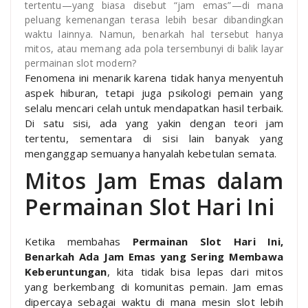
tertentu—yang biasa disebut “jam emas”—di mana
peluang kemenangan terasa lebih besar dibandingkan
waktu lainnya. Namun, benarkah hal tersebut hanya
mitos, atau memang ada pola tersembunyi di balik layar
permainan slot modern?
Fenomena ini menarik karena tidak hanya menyentuh
aspek hiburan, tetapi juga psikologi pemain yang
selalu mencari celah untuk mendapatkan hasil terbaik.
Di satu sisi, ada yang yakin dengan teori jam
tertentu, sementara di sisi lain banyak yang
menganggap semuanya hanyalah kebetulan semata.
Mitos Jam Emas dalam
Permainan Slot Hari Ini
Ketika membahas
Permainan Slot Hari Ini,
Benarkah Ada Jam Emas yang Sering Membawa
Keberuntungan
, kita tidak bisa lepas dari mitos
yang berkembang di komunitas pemain. Jam emas
dipercaya sebagai waktu di mana mesin slot lebih