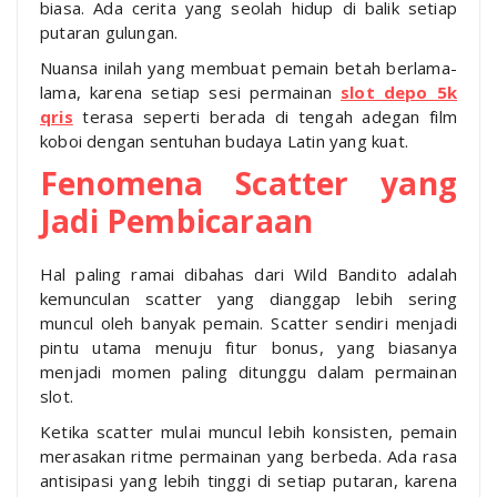
biasa. Ada cerita yang seolah hidup di balik setiap
putaran gulungan.
Nuansa inilah yang membuat pemain betah berlama-
lama, karena setiap sesi permainan
slot depo 5k
qris
terasa seperti berada di tengah adegan film
koboi dengan sentuhan budaya Latin yang kuat.
Fenomena Scatter yang
Jadi Pembicaraan
Hal paling ramai dibahas dari
Wild Bandito
adalah
kemunculan scatter yang dianggap lebih sering
muncul oleh banyak pemain. Scatter sendiri menjadi
pintu utama menuju fitur bonus, yang biasanya
menjadi momen paling ditunggu dalam permainan
slot.
Ketika scatter mulai muncul lebih konsisten, pemain
merasakan ritme permainan yang berbeda. Ada rasa
antisipasi yang lebih tinggi di setiap putaran, karena