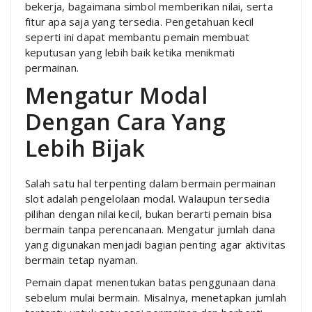
bekerja, bagaimana simbol memberikan nilai, serta
fitur apa saja yang tersedia. Pengetahuan kecil
seperti ini dapat membantu pemain membuat
keputusan yang lebih baik ketika menikmati
permainan.
Mengatur Modal
Dengan Cara Yang
Lebih Bijak
Salah satu hal terpenting dalam bermain permainan
slot adalah pengelolaan modal. Walaupun tersedia
pilihan dengan nilai kecil, bukan berarti pemain bisa
bermain tanpa perencanaan. Mengatur jumlah dana
yang digunakan menjadi bagian penting agar aktivitas
bermain tetap nyaman.
Pemain dapat menentukan batas penggunaan dana
sebelum mulai bermain. Misalnya, menetapkan jumlah