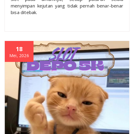
menyimpan kejutan yang tidak pernah benar-benar
bisa ditebak.
18
Mei, 2026