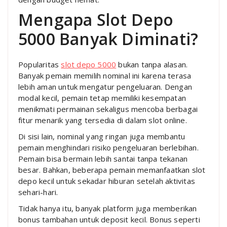
Mengapa Slot Depo
5000 Banyak Diminati?
Popularitas
slot depo 5000
bukan tanpa alasan.
Banyak pemain memilih nominal ini karena terasa
lebih aman untuk mengatur pengeluaran. Dengan
modal kecil, pemain tetap memiliki kesempatan
menikmati permainan sekaligus mencoba berbagai
fitur menarik yang tersedia di dalam slot online.
Di sisi lain, nominal yang ringan juga membantu
pemain menghindari risiko pengeluaran berlebihan.
Pemain bisa bermain lebih santai tanpa tekanan
besar. Bahkan, beberapa pemain memanfaatkan slot
depo kecil untuk sekadar hiburan setelah aktivitas
sehari-hari.
Tidak hanya itu, banyak platform juga memberikan
bonus tambahan untuk deposit kecil. Bonus seperti