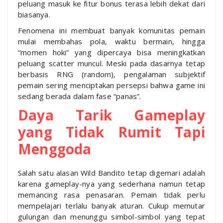
peluang masuk ke fitur bonus terasa lebih dekat dari
biasanya.
Fenomena ini membuat banyak komunitas pemain
mulai membahas pola, waktu bermain, hingga
“momen hoki” yang dipercaya bisa meningkatkan
peluang scatter muncul. Meski pada dasarnya tetap
berbasis RNG (random), pengalaman subjektif
pemain sering menciptakan persepsi bahwa game ini
sedang berada dalam fase “panas”.
Daya Tarik Gameplay
yang Tidak Rumit Tapi
Menggoda
Salah satu alasan
Wild Bandito
tetap digemari adalah
karena gameplay-nya yang sederhana namun tetap
memancing rasa penasaran. Pemain tidak perlu
mempelajari terlalu banyak aturan. Cukup memutar
gulungan dan menunggu simbol-simbol yang tepat