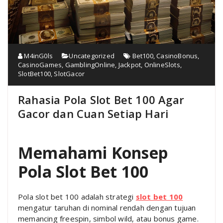
M4inG0ls
Uncategorized
Bet100
,
CasinoBonus
,
CasinoGames
,
GamblingOnline
,
Jackpot
,
OnlineSlots
,
SlotBet100
,
SlotGacor
Rahasia Pola Slot Bet 100 Agar
Gacor dan Cuan Setiap Hari
Memahami Konsep
Pola Slot Bet 100
Pola slot bet 100 adalah strategi
slot bet 100
mengatur taruhan di nominal rendah dengan tujuan
memancing freespin, simbol wild, atau bonus game.