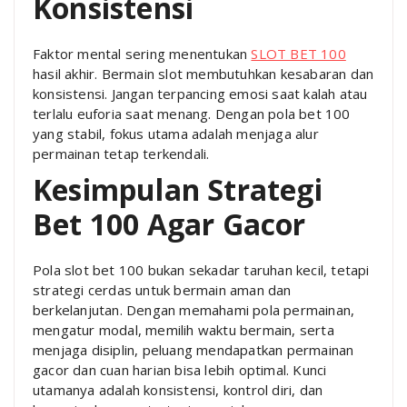
Konsistensi
Faktor mental sering menentukan
SLOT BET 100
hasil akhir. Bermain slot membutuhkan kesabaran dan
konsistensi. Jangan terpancing emosi saat kalah atau
terlalu euforia saat menang. Dengan pola bet 100
yang stabil, fokus utama adalah menjaga alur
permainan tetap terkendali.
Kesimpulan Strategi
Bet 100 Agar Gacor
Pola slot bet 100 bukan sekadar taruhan kecil, tetapi
strategi cerdas untuk bermain aman dan
berkelanjutan. Dengan memahami pola permainan,
mengatur modal, memilih waktu bermain, serta
menjaga disiplin, peluang mendapatkan permainan
gacor dan cuan harian bisa lebih optimal. Kunci
utamanya adalah konsistensi, kontrol diri, dan