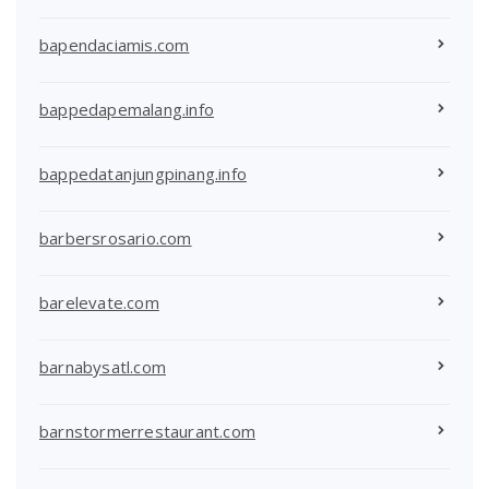
bapendaciamis.com
bappedapemalang.info
bappedatanjungpinang.info
barbersrosario.com
barelevate.com
barnabysatl.com
barnstormerrestaurant.com