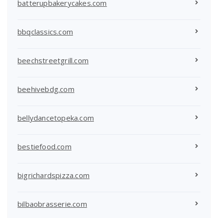
batterupbakerycakes.com
bbqclassics.com
beechstreetgrill.com
beehivebdg.com
bellydancetopeka.com
bestiefood.com
bigrichardspizza.com
bilbaobrasserie.com