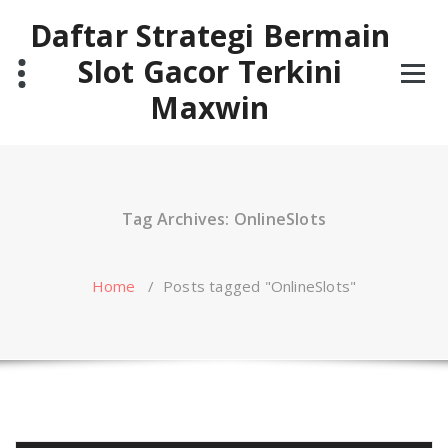
Skip
Daftar Strategi Bermain
to
content
Slot Gacor Terkini
Maxwin
Tag Archives: OnlineSlots
Home
/
Posts tagged "OnlineSlots"