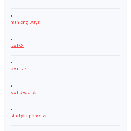
mahjong ways
slot88
slot777
slot depo 5k
starlight princess