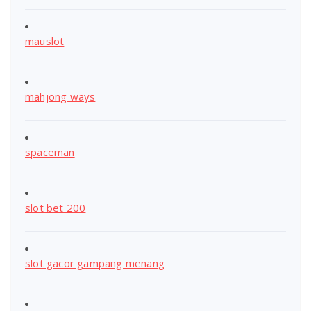
mauslot
mahjong ways
spaceman
slot bet 200
slot gacor gampang menang