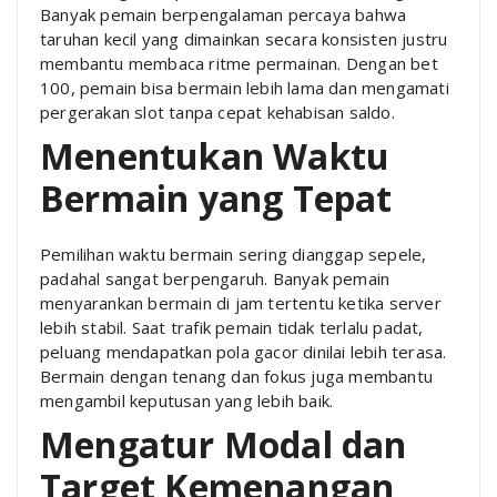
Banyak pemain berpengalaman percaya bahwa
taruhan kecil yang dimainkan secara konsisten justru
membantu membaca ritme permainan. Dengan bet
100, pemain bisa bermain lebih lama dan mengamati
pergerakan slot tanpa cepat kehabisan saldo.
Menentukan Waktu
Bermain yang Tepat
Pemilihan waktu bermain sering dianggap sepele,
padahal sangat berpengaruh. Banyak pemain
menyarankan bermain di jam tertentu ketika server
lebih stabil. Saat trafik pemain tidak terlalu padat,
peluang mendapatkan pola gacor dinilai lebih terasa.
Bermain dengan tenang dan fokus juga membantu
mengambil keputusan yang lebih baik.
Mengatur Modal dan
Target Kemenangan