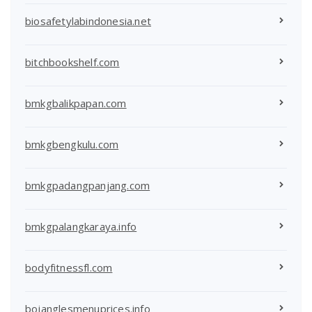
biosafetylabindonesia.net
bitchbookshelf.com
bmkgbalikpapan.com
bmkgbengkulu.com
bmkgpadangpanjang.com
bmkgpalangkaraya.info
bodyfitnessfl.com
bojanglesmenuprices.info