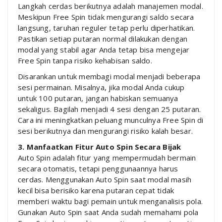
Langkah cerdas berikutnya adalah manajemen modal.
Meskipun Free Spin tidak mengurangi saldo secara
langsung, taruhan reguler tetap perlu diperhatikan.
Pastikan setiap putaran normal dilakukan dengan
modal yang stabil agar Anda tetap bisa mengejar
Free Spin tanpa risiko kehabisan saldo.
Disarankan untuk membagi modal menjadi beberapa
sesi permainan. Misalnya, jika modal Anda cukup
untuk 100 putaran, jangan habiskan semuanya
sekaligus. Bagilah menjadi 4 sesi dengan 25 putaran.
Cara ini meningkatkan peluang munculnya Free Spin di
sesi berikutnya dan mengurangi risiko kalah besar.
3. Manfaatkan Fitur Auto Spin Secara Bijak
Auto Spin adalah fitur yang mempermudah bermain
secara otomatis, tetapi penggunaannya harus
cerdas. Menggunakan Auto Spin saat modal masih
kecil bisa berisiko karena putaran cepat tidak
memberi waktu bagi pemain untuk menganalisis pola.
Gunakan Auto Spin saat Anda sudah memahami pola