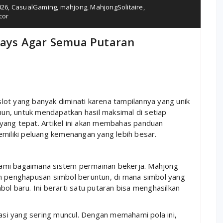
026
,
CasualGaming
,
mahjong
,
MahjongSolitaire
,
cor
ays Agar Semua Putaran
ot yang banyak diminati karena tampilannya yang unik
n, untuk mendapatkan hasil maksimal di setiap
yang tepat. Artikel ini akan membahas panduan
emiliki peluang kemenangan yang lebih besar.
ami bagaimana sistem permainan bekerja. Mahjong
penghapusan simbol beruntun, di mana simbol yang
ol baru. Ini berarti satu putaran bisa menghasilkan
nasi yang sering muncul. Dengan memahami pola ini,