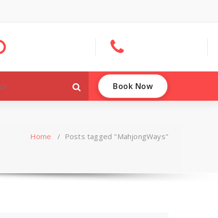
Book Now
Home
/
Posts tagged "MahjongWays"