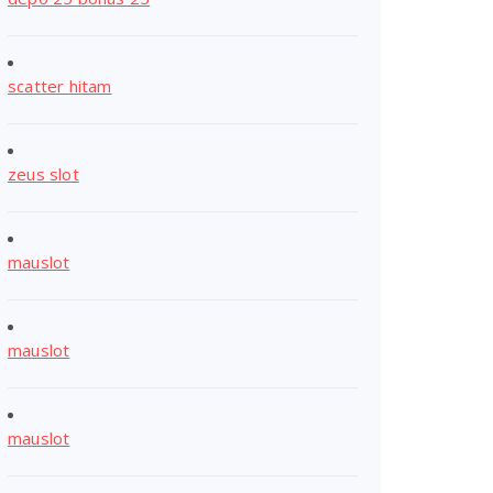
scatter hitam
zeus slot
mauslot
mauslot
mauslot