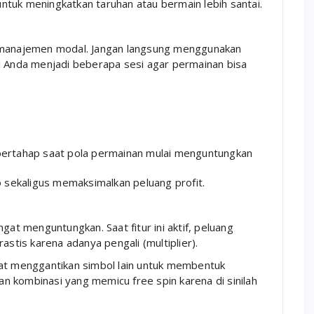
tuk meningkatkan taruhan atau bermain lebih santai.
h manajemen modal. Jangan langsung menggunakan
l Anda menjadi beberapa sesi agar permainan bisa
rtahap saat pola permainan mulai menguntungkan
o sekaligus memaksimalkan peluang profit.
gat menguntungkan. Saat fitur ini aktif, peluang
tis karena adanya pengali (multiplier).
pat menggantikan simbol lain untuk membentuk
 kombinasi yang memicu free spin karena di sinilah