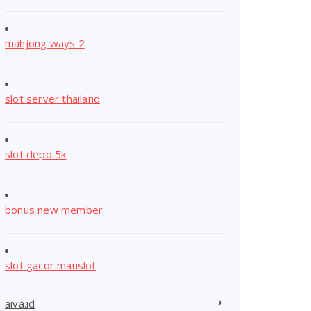
mahjong ways 2
slot server thailand
slot depo 5k
bonus new member
slot gacor mauslot
aiva.id