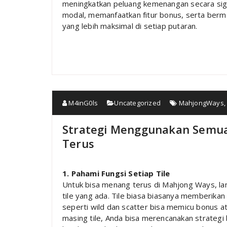
meningkatkan peluang kemenangan secara sig
modal, memanfaatkan fitur bonus, serta berma
yang lebih maksimal di setiap putaran.
M4inG0ls
Uncategorized
MahjongWays
Strategi Menggunakan Semua
Terus
1. Pahami Fungsi Setiap Tile
Untuk bisa menang terus di Mahjong Ways, la
tile yang ada. Tile biasa biasanya memberika
seperti wild dan scatter bisa memicu bonus a
masing tile, Anda bisa merencanakan strategi