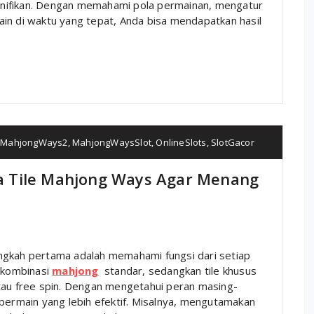
nifikan. Dengan memahami pola permainan, mengatur
in di waktu yang tepat, Anda bisa mendapatkan hasil
,
MahjongWays2
,
MahjongWaysSlot
,
OnlineSlots
,
SlotGacor
 Tile Mahjong Ways Agar Menang
ngkah pertama adalah memahami fungsi dari setiap
n kombinasi
mahjong
standar, sedangkan tile khusus
tau free spin. Dengan mengetahui peran masing-
 bermain yang lebih efektif. Misalnya, mengutamakan