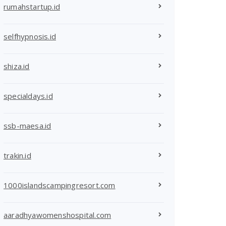
rumahstartup.id
selfhypnosis.id
shiza.id
specialdays.id
ssb-maesa.id
trakin.id
1000islandscampingresort.com
aaradhyawomenshospital.com