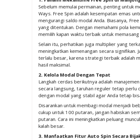
Sebelum memulai permainan, penting untuk me
Ways. Free Spin adalah kesempatan emas un
mengurangi saldo modal Anda. Biasanya, Free S
yang ditentukan. Dengan memahami pola kemunc
memilih kapan waktu terbaik untuk memasang 
Selain itu, perhatikan juga multiplier yang terk
meningkatkan kemenangan secara signifikan. 
terlalu besar, karena strategi terbaik adal
hasil maksimal.
2. Kelola Modal Dengan Tepat
Langkah cerdas berikutnya adalah manajemen 
secara langsung, taruhan reguler tetap perlu d
dengan modal yang stabil agar Anda tetap bisa
Disarankan untuk membagi modal menjadi bebe
cukup untuk 100 putaran, jangan habiskan sem
putaran. Cara ini meningkatkan peluang muncul
kalah besar.
3. Manfaatkan Fitur Auto Spin Secara Bija