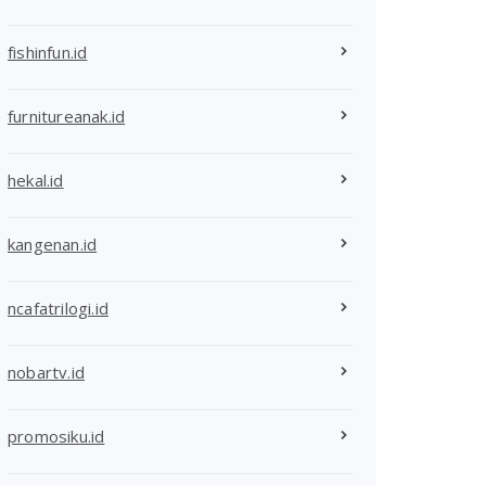
fishinfun.id
furnitureanak.id
hekal.id
kangenan.id
ncafatrilogi.id
nobartv.id
promosiku.id