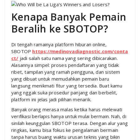
Kenapa Banyak Pemain
Beralih ke SBOTOP?
Di tengah ramainya platform hiburan online,
SBOTOP
https://medinovadiagnostic.com/conta
ct/
jadi salah satu nama yang sering dibicarakan.
Alasannya simpel: proses pendaftaran yang tidak
ribet, tampilan yang ramah pengguna, dan sistem
yang dibuat untuk memudahkan pemain baru
langsung menikmati fitur yang tersedia. Buat kamu
yang nggak suka prosedur panjang dan berbelit,
platform ini jelas jadi pilihan menarik.
Banyak orang merasa malas ketika harus melewati
verifikasi berlapis hanya untuk mulai bermain. Nah, di
sinilah keunggulan SBOTOP terasa. Dengan alur yang
ringkas, kamu bisa fokus ke pengalaman bermain
tanpa harus buang waktu urusan teknis yang bikin