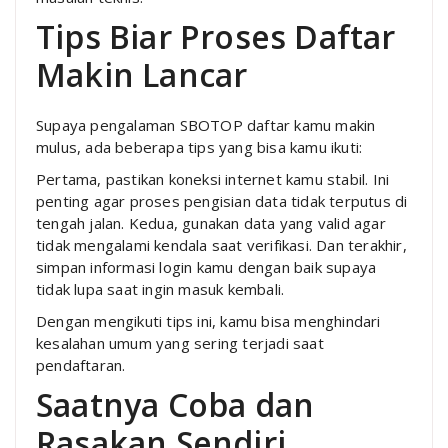
Tips Biar Proses Daftar
Makin Lancar
Supaya pengalaman SBOTOP daftar kamu makin
mulus, ada beberapa tips yang bisa kamu ikuti:
Pertama, pastikan koneksi internet kamu stabil. Ini
penting agar proses pengisian data tidak terputus di
tengah jalan. Kedua, gunakan data yang valid agar
tidak mengalami kendala saat verifikasi. Dan terakhir,
simpan informasi login kamu dengan baik supaya
tidak lupa saat ingin masuk kembali.
Dengan mengikuti tips ini, kamu bisa menghindari
kesalahan umum yang sering terjadi saat
pendaftaran.
Saatnya Coba dan
Rasakan Sendiri