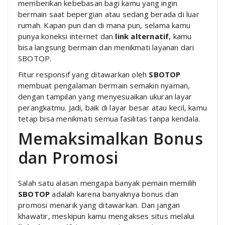
memberikan kebebasan bagi kamu yang ingin
bermain saat bepergian atau sedang berada di luar
rumah. Kapan pun dan di mana pun, selama kamu
punya koneksi internet dan
link alternatif
, kamu
bisa langsung bermain dan menikmati layanan dari
SBOTOP.
Fitur responsif yang ditawarkan oleh
SBOTOP
membuat pengalaman bermain semakin nyaman,
dengan tampilan yang menyesuaikan ukuran layar
perangkatmu. Jadi, baik di layar besar atau kecil, kamu
tetap bisa menikmati semua fasilitas tanpa kendala.
Memaksimalkan Bonus
dan Promosi
Salah satu alasan mengapa banyak pemain memilih
SBOTOP
adalah karena banyaknya bonus dan
promosi menarik yang ditawarkan. Dan jangan
khawatir, meskipun kamu mengakses situs melalui