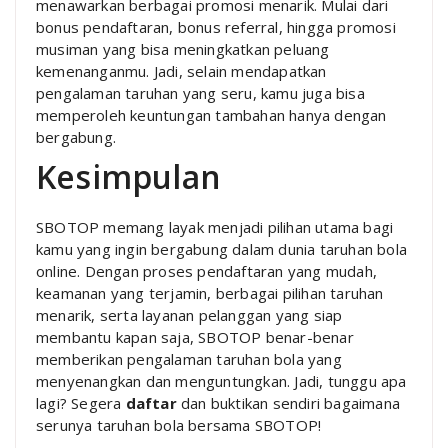
menawarkan berbagai promosi menarik. Mulai dari
bonus pendaftaran, bonus referral, hingga promosi
musiman yang bisa meningkatkan peluang
kemenanganmu. Jadi, selain mendapatkan
pengalaman taruhan yang seru, kamu juga bisa
memperoleh keuntungan tambahan hanya dengan
bergabung.
Kesimpulan
SBOTOP memang layak menjadi pilihan utama bagi
kamu yang ingin bergabung dalam dunia taruhan bola
online. Dengan proses pendaftaran yang mudah,
keamanan yang terjamin, berbagai pilihan taruhan
menarik, serta layanan pelanggan yang siap
membantu kapan saja, SBOTOP benar-benar
memberikan pengalaman taruhan bola yang
menyenangkan dan menguntungkan. Jadi, tunggu apa
lagi? Segera
daftar
dan buktikan sendiri bagaimana
serunya taruhan bola bersama SBOTOP!