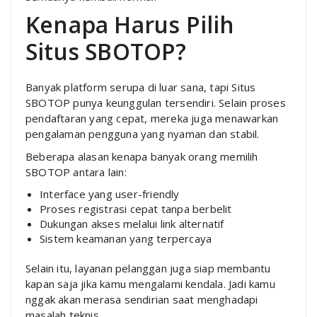
Kenapa Harus Pilih
Situs SBOTOP?
Banyak platform serupa di luar sana, tapi Situs
SBOTOP punya keunggulan tersendiri. Selain proses
pendaftaran yang cepat, mereka juga menawarkan
pengalaman pengguna yang nyaman dan stabil.
Beberapa alasan kenapa banyak orang memilih
SBOTOP antara lain:
Interface yang user-friendly
Proses registrasi cepat tanpa berbelit
Dukungan akses melalui link alternatif
Sistem keamanan yang terpercaya
Selain itu, layanan pelanggan juga siap membantu
kapan saja jika kamu mengalami kendala. Jadi kamu
nggak akan merasa sendirian saat menghadapi
masalah teknis.