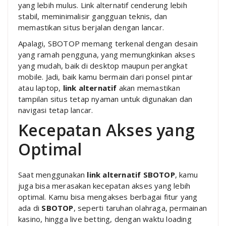
yang lebih mulus. Link alternatif cenderung lebih
stabil, meminimalisir gangguan teknis, dan
memastikan situs berjalan dengan lancar.
Apalagi, SBOTOP memang terkenal dengan desain
yang ramah pengguna, yang memungkinkan akses
yang mudah, baik di desktop maupun perangkat
mobile. Jadi, baik kamu bermain dari ponsel pintar
atau laptop,
link alternatif
akan memastikan
tampilan situs tetap nyaman untuk digunakan dan
navigasi tetap lancar.
Kecepatan Akses yang
Optimal
Saat menggunakan
link alternatif SBOTOP
, kamu
juga bisa merasakan kecepatan akses yang lebih
optimal. Kamu bisa mengakses berbagai fitur yang
ada di
SBOTOP
, seperti taruhan olahraga, permainan
kasino, hingga live betting, dengan waktu loading