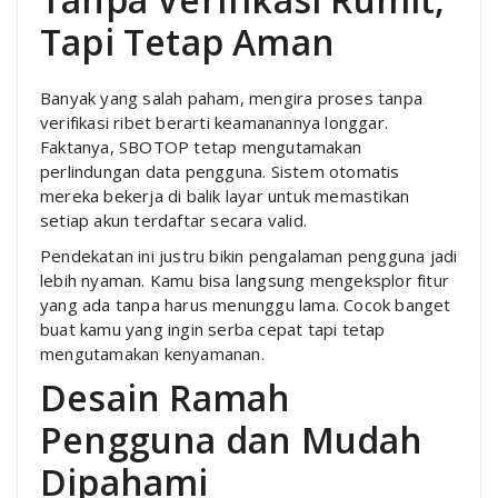
Tapi Tetap Aman
Banyak yang salah paham, mengira proses tanpa
verifikasi ribet berarti keamanannya longgar.
Faktanya, SBOTOP tetap mengutamakan
perlindungan data pengguna. Sistem otomatis
mereka bekerja di balik layar untuk memastikan
setiap akun terdaftar secara valid.
Pendekatan ini justru bikin pengalaman pengguna jadi
lebih nyaman. Kamu bisa langsung mengeksplor fitur
yang ada tanpa harus menunggu lama. Cocok banget
buat kamu yang ingin serba cepat tapi tetap
mengutamakan kenyamanan.
Desain Ramah
Pengguna dan Mudah
Dipahami