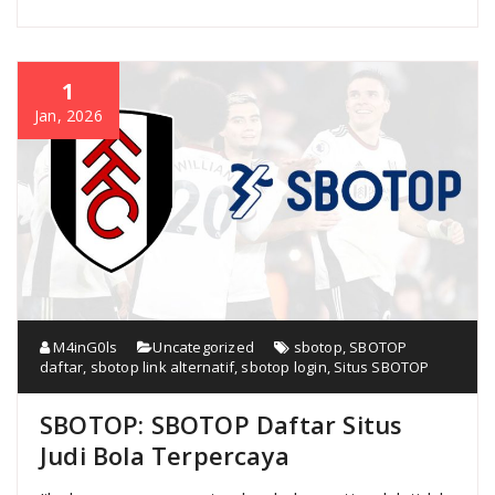
1
Jan, 2026
M4inG0ls
Uncategorized
sbotop
,
SBOTOP
daftar
,
sbotop link alternatif
,
sbotop login
,
Situs SBOTOP
SBOTOP: SBOTOP Daftar Situs
Judi Bola Terpercaya