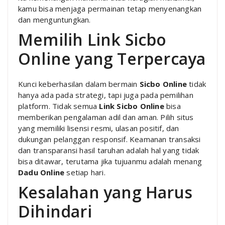
kamu bisa menjaga permainan tetap menyenangkan
dan menguntungkan.
Memilih Link Sicbo
Online yang Terpercaya
Kunci keberhasilan dalam bermain
Sicbo Online
tidak
hanya ada pada strategi, tapi juga pada pemilihan
platform. Tidak semua
Link Sicbo Online
bisa
memberikan pengalaman adil dan aman. Pilih situs
yang memiliki lisensi resmi, ulasan positif, dan
dukungan pelanggan responsif. Keamanan transaksi
dan transparansi hasil taruhan adalah hal yang tidak
bisa ditawar, terutama jika tujuanmu adalah menang
Dadu Online
setiap hari.
Kesalahan yang Harus
Dihindari