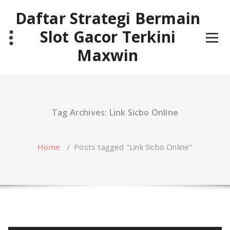
Skip
Daftar Strategi Bermain
to
content
Slot Gacor Terkini
Maxwin
Tag Archives: Link Sicbo Online
Home
/
Posts tagged "Link Sicbo Online"