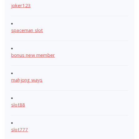
joker123
spaceman slot
bonus new member
mahjong ways
slot88
slot777