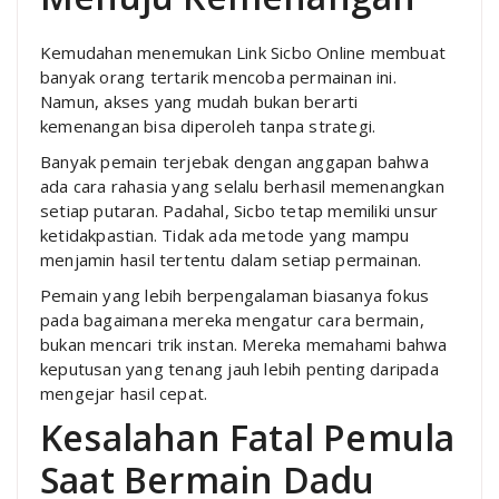
Kemudahan menemukan Link Sicbo Online membuat
banyak orang tertarik mencoba permainan ini.
Namun, akses yang mudah bukan berarti
kemenangan bisa diperoleh tanpa strategi.
Banyak pemain terjebak dengan anggapan bahwa
ada cara rahasia yang selalu berhasil memenangkan
setiap putaran. Padahal, Sicbo tetap memiliki unsur
ketidakpastian. Tidak ada metode yang mampu
menjamin hasil tertentu dalam setiap permainan.
Pemain yang lebih berpengalaman biasanya fokus
pada bagaimana mereka mengatur cara bermain,
bukan mencari trik instan. Mereka memahami bahwa
keputusan yang tenang jauh lebih penting daripada
mengejar hasil cepat.
Kesalahan Fatal Pemula
Saat Bermain Dadu