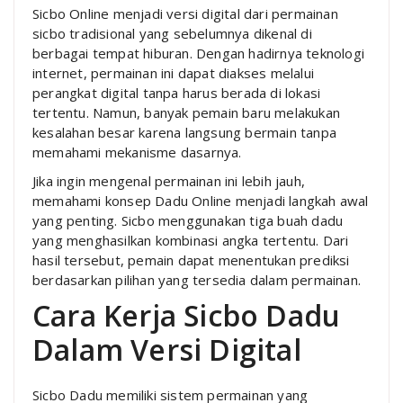
Sicbo Online menjadi versi digital dari permainan
sicbo tradisional yang sebelumnya dikenal di
berbagai tempat hiburan. Dengan hadirnya teknologi
internet, permainan ini dapat diakses melalui
perangkat digital tanpa harus berada di lokasi
tertentu. Namun, banyak pemain baru melakukan
kesalahan besar karena langsung bermain tanpa
memahami mekanisme dasarnya.
Jika ingin mengenal permainan ini lebih jauh,
memahami konsep Dadu Online menjadi langkah awal
yang penting. Sicbo menggunakan tiga buah dadu
yang menghasilkan kombinasi angka tertentu. Dari
hasil tersebut, pemain dapat menentukan prediksi
berdasarkan pilihan yang tersedia dalam permainan.
Cara Kerja Sicbo Dadu
Dalam Versi Digital
Sicbo Dadu memiliki sistem permainan yang