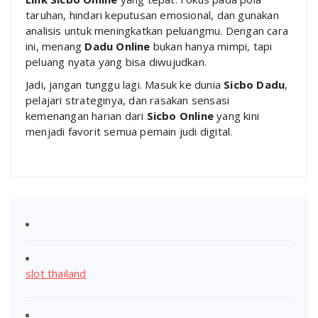
taruhan, hindari keputusan emosional, dan gunakan
analisis untuk meningkatkan peluangmu. Dengan cara
ini, menang
Dadu Online
bukan hanya mimpi, tapi
peluang nyata yang bisa diwujudkan.
Jadi, jangan tunggu lagi. Masuk ke dunia
Sicbo Dadu
,
pelajari strateginya, dan rasakan sensasi
kemenangan harian dari
Sicbo Online
yang kini
menjadi favorit semua pemain judi digital.
slot thailand