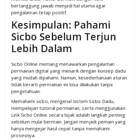
bertanggung jawab menjadi hal utama agar
pengalaman tetap positif.
Kesimpulan: Pahami
Sicbo Sebelum Terjun
Lebih Dalam
Sicbo Online memang menawarkan pengalaman
permainan digital yang menarik dengan konsep dadu
yang mudah dipahami. Namun, kesederhanaan aturan
tidak berarti permainan ini bisa dilakukan tanpa
pengetahuan.
Memahami sicbo, mengenal sistem Sicbo Dadu,
mempelajari tutorial permainan, serta menggunakan
Link Sicbo Online secara bijak adalah langkah penting
sebelum mulai bermain. Jangan menjadi pemain yang
hanya mengejar hasil cepat tanpa memahami
prosesnya.