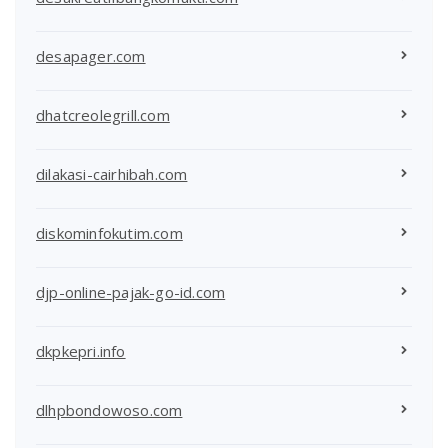
desapager.com
dhatcreolegrill.com
dilakasi-cairhibah.com
diskominfokutim.com
djp-online-pajak-go-id.com
dkpkepri.info
dlhpbondowoso.com