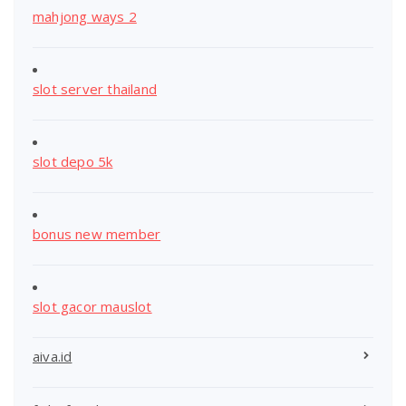
mahjong ways 2
slot server thailand
slot depo 5k
bonus new member
slot gacor mauslot
aiva.id