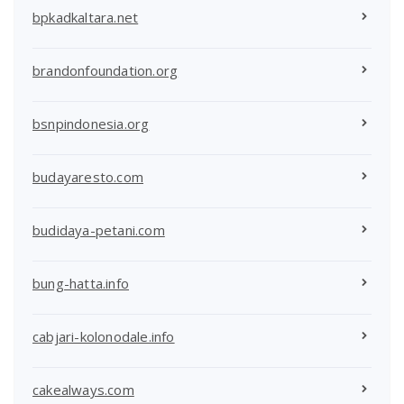
bpkadkaltara.net
brandonfoundation.org
bsnpindonesia.org
budayaresto.com
budidaya-petani.com
bung-hatta.info
cabjari-kolonodale.info
cakealways.com