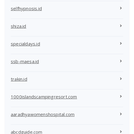
selfhypnosis.id
shiza.id
specialdays.id
ssb-maesa.id
trakin.id
1000islandscampingresort.com
aaradhyawomenshospital.com
abcdguide.com