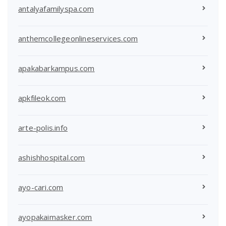
antalyafamilyspa.com
anthemcollegeonlineservices.com
apakabarkampus.com
apkfileok.com
arte-polis.info
ashishhospital.com
ayo-cari.com
ayopakaimasker.com