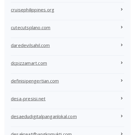
cruisephilippines.org
cutecutsplano.com
daredevilsahil.com
dcpizzamart.com
definisipengertian.com
desa-presisi.net
desaedudigitalpanganlokal.com
desakreatifbangkomukti.com