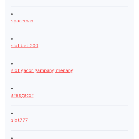
spaceman
slot bet 200
slot gacor gampang menang
aresgacor
slot777