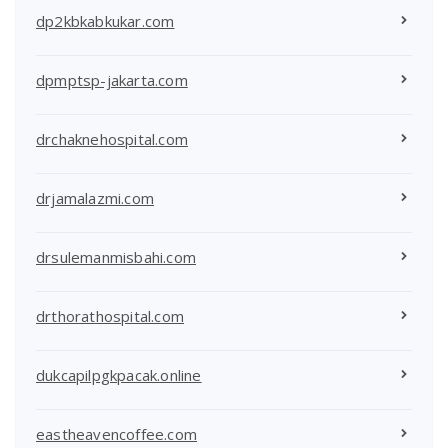
dp2kbkabkukar.com
dpmptsp-jakarta.com
drchaknehospital.com
drjamalazmi.com
drsulemanmisbahi.com
drthorathospital.com
dukcapilpgkpacak.online
eastheavencoffee.com