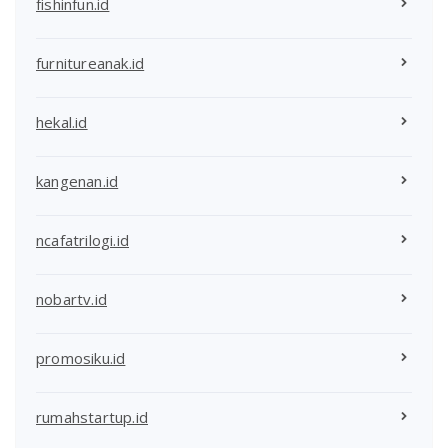
fishinfun.id
furnitureanak.id
hekal.id
kangenan.id
ncafatrilogi.id
nobartv.id
promosiku.id
rumahstartup.id