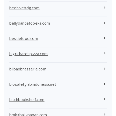
beehivebdg.com
bellydancetopeka.com
bestiefood.com
bigrichardspizza.com
bilbaobrasserie.com
biosafetylabindonesia.net
bitchbookshelf.com
bmkgbalikpapan.com