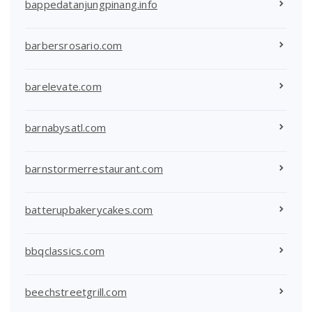
bappedatanjungpinang.info
barbersrosario.com
barelevate.com
barnabysatl.com
barnstormerrestaurant.com
batterupbakerycakes.com
bbqclassics.com
beechstreetgrill.com