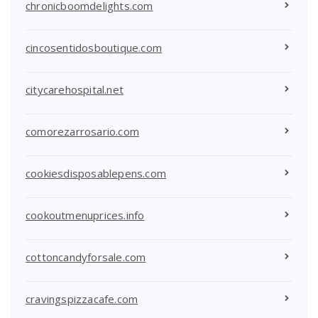
chronicboomdelights.com
cincosentidosboutique.com
citycarehospital.net
comorezarrosario.com
cookiesdisposablepens.com
cookoutmenuprices.info
cottoncandyforsale.com
cravingspizzacafe.com