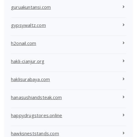
guruakuntansi.com
gypsywaltz.com
h2onail.com
hakli-cianjur.org
haklisurabaya.com
hanasushiandsteak.com
happydrugstores.online
hawksneststands.com