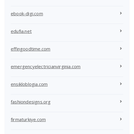
ebook-digi.com
edufia.net
effingoodtime.com
emergencyelectricianvirginia.com
ensikloblogia.com
fashiondesigns.org
firmaturkiye.com