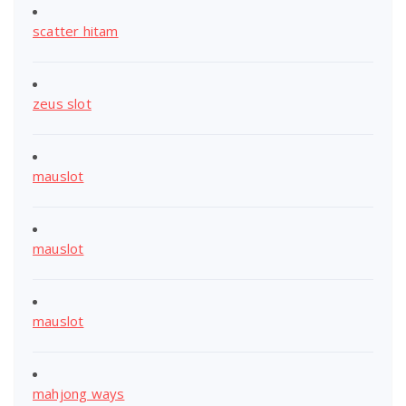
scatter hitam
zeus slot
mauslot
mauslot
mauslot
mahjong ways