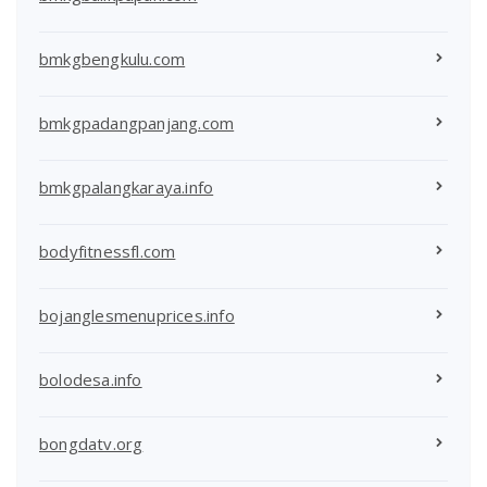
bmkgbengkulu.com
bmkgpadangpanjang.com
bmkgpalangkaraya.info
bodyfitnessfl.com
bojanglesmenuprices.info
bolodesa.info
bongdatv.org