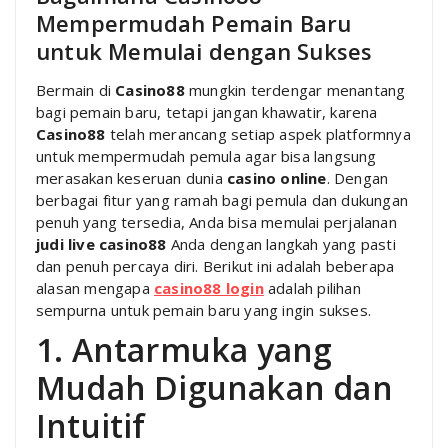
Mempermudah Pemain Baru
untuk Memulai dengan Sukses
Bermain di
Casino88
mungkin terdengar menantang
bagi pemain baru, tetapi jangan khawatir, karena
Casino88
telah merancang setiap aspek platformnya
untuk mempermudah pemula agar bisa langsung
merasakan keseruan dunia
casino online
. Dengan
berbagai fitur yang ramah bagi pemula dan dukungan
penuh yang tersedia, Anda bisa memulai perjalanan
judi live casino88
Anda dengan langkah yang pasti
dan penuh percaya diri. Berikut ini adalah beberapa
alasan mengapa
casino88 login
adalah pilihan
sempurna untuk pemain baru yang ingin sukses.
1. Antarmuka yang
Mudah Digunakan dan
Intuitif