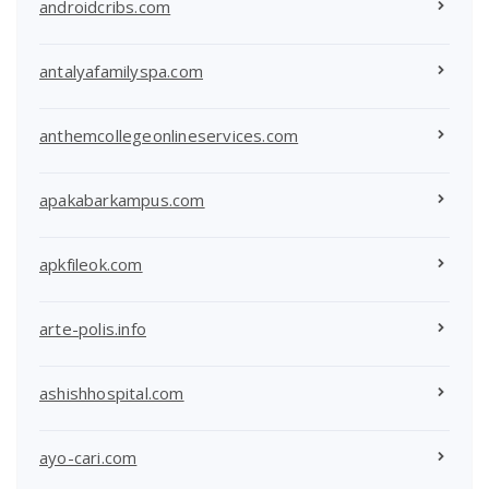
androidcribs.com
antalyafamilyspa.com
anthemcollegeonlineservices.com
apakabarkampus.com
apkfileok.com
arte-polis.info
ashishhospital.com
ayo-cari.com