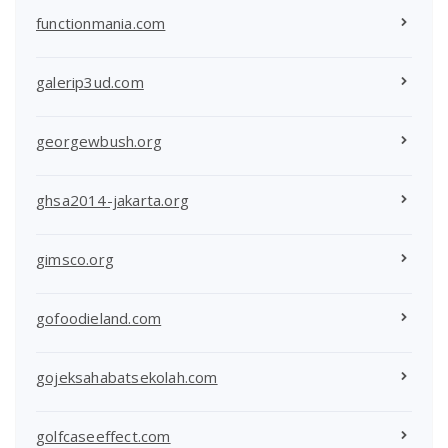
functionmania.com
galerip3ud.com
georgewbush.org
ghsa2014-jakarta.org
gimsco.org
gofoodieland.com
gojeksahabatsekolah.com
golfcaseeffect.com