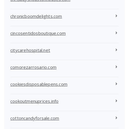
chronicboomdelights.com
cincosentidosboutique.com
citycarehospital.net
comorezarrosario.com
cookiesdisposablepens.com
cookoutmenuprices.info
cottoncandyforsale.com