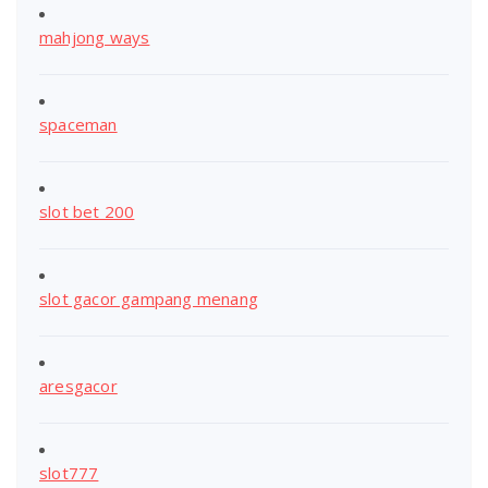
mahjong ways
spaceman
slot bet 200
slot gacor gampang menang
aresgacor
slot777