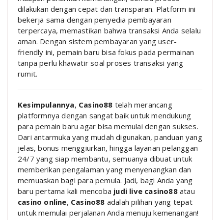
dilakukan dengan cepat dan transparan. Platform ini
bekerja sama dengan penyedia pembayaran
terpercaya, memastikan bahwa transaksi Anda selalu
aman. Dengan sistem pembayaran yang user-
friendly ini, pemain baru bisa fokus pada permainan
tanpa perlu khawatir soal proses transaksi yang
rumit.
Kesimpulannya
,
Casino88
telah merancang
platformnya dengan sangat baik untuk mendukung
para pemain baru agar bisa memulai dengan sukses.
Dari antarmuka yang mudah digunakan, panduan yang
jelas, bonus menggiurkan, hingga layanan pelanggan
24/7 yang siap membantu, semuanya dibuat untuk
memberikan pengalaman yang menyenangkan dan
memuaskan bagi para pemula. Jadi, bagi Anda yang
baru pertama kali mencoba
judi live casino88
atau
casino online
,
Casino88
adalah pilihan yang tepat
untuk memulai perjalanan Anda menuju kemenangan!