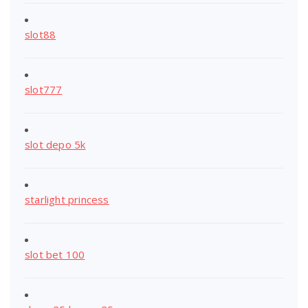
slot88
slot777
slot depo 5k
starlight princess
slot bet 100