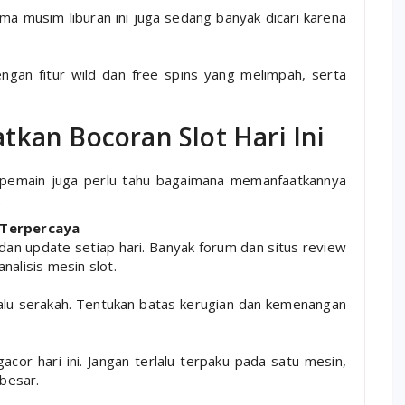
ama musim liburan ini juga sedang banyak dicari karena
engan fitur wild dan free spins yang melimpah, serta
tkan Bocoran Slot Hari Ini
; pemain juga perlu tahu bagaimana memanfaatkannya
:
 Terpercaya
 dan update setiap hari. Banyak forum dan situs review
alisis mesin slot.
alu serakah. Tentukan batas kerugian dan kemenangan
cor hari ini. Jangan terlalu terpaku pada satu mesin,
 besar.