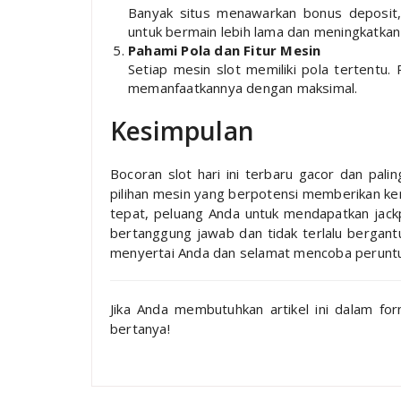
Banyak situs menawarkan bonus deposit, 
untuk bermain lebih lama dan meningkatka
Pahami Pola dan Fitur Mesin
Setiap mesin slot memiliki pola tertentu. 
memanfaatkannya dengan maksimal.
Kesimpulan
Bocoran slot hari ini terbaru gacor dan pa
pilihan mesin yang berpotensi memberikan ke
tepat, peluang Anda untuk mendapatkan jackp
bertanggung jawab dan tidak terlalu bergan
menyertai Anda dan selamat mencoba peruntung
Jika Anda membutuhkan artikel ini dalam for
bertanya!