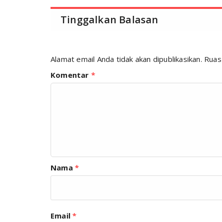
Tinggalkan Balasan
Alamat email Anda tidak akan dipublikasikan.
Ruas
Komentar
*
Nama
*
Email
*