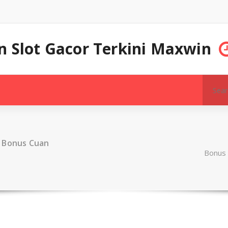
n Slot Gacor Terkini Maxwin
Search
for:
t Bonus Cuan
Bonus 