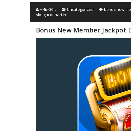
M4inG0ls
Uncategorized
bonus new m
slot gacor hari ini
Bonus New Member Jackpot Du