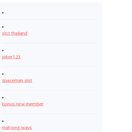
slot thailand
joker123
spaceman slot
bonus new member
mahjong ways