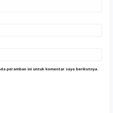
ada peramban ini untuk komentar saya berikutnya.