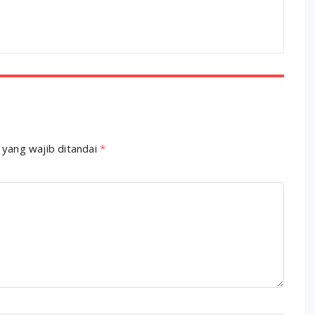
 yang wajib ditandai
*