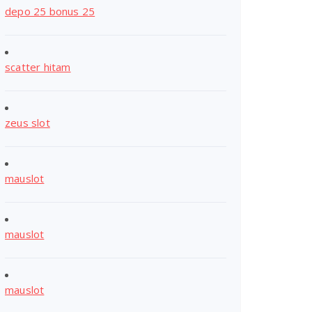
depo 25 bonus 25
scatter hitam
zeus slot
mauslot
mauslot
mauslot