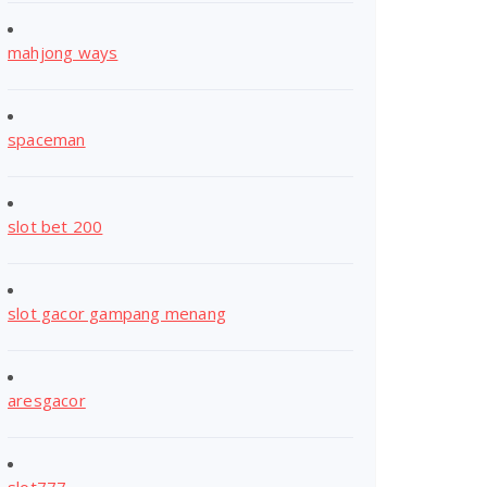
mahjong ways
spaceman
slot bet 200
slot gacor gampang menang
aresgacor