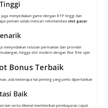
Tinggi
 juga menyediakan game dengan RTP tinggi dan
gapa pemain selalu mencari rekomendasi
slot gacor
.
enarik
uga menyediakan ratusan permainan dari provider
etualangan, hingga slot modern dengan fitur free spin
lot Bonus Terbaik
an, ada beberapa hal penting yang perlu diperhatikan
tasi Baik
emain lain serta dikenal memberikan pembayaran cepat.