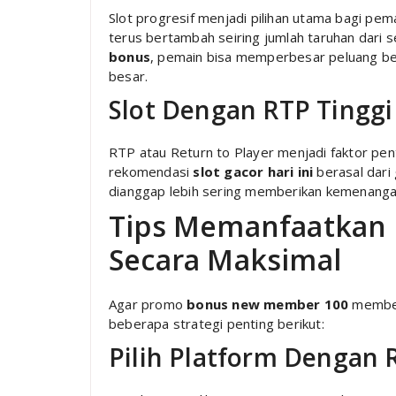
Slot progresif menjadi pilihan utama bagi pem
terus bertambah seiring jumlah taruhan dar
bonus
, pemain bisa memperbesar peluang be
besar.
Slot Dengan RTP Tinggi
RTP atau Return to Player menjadi faktor pe
rekomendasi
slot gacor hari ini
berasal dari
dianggap lebih sering memberikan kemenang
Tips Memanfaatkan
Secara Maksimal
Agar promo
bonus new member 100
member
beberapa strategi penting berikut:
Pilih Platform Dengan 