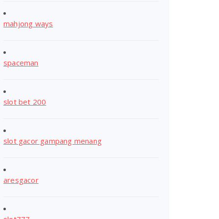
mahjong ways
spaceman
slot bet 200
slot gacor gampang menang
aresgacor