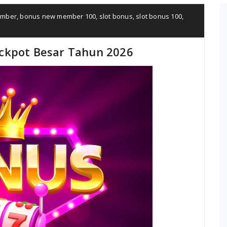
ember
,
bonus new member 100
,
slot bonus
,
slot bonus 100
,
ckpot Besar Tahun 2026