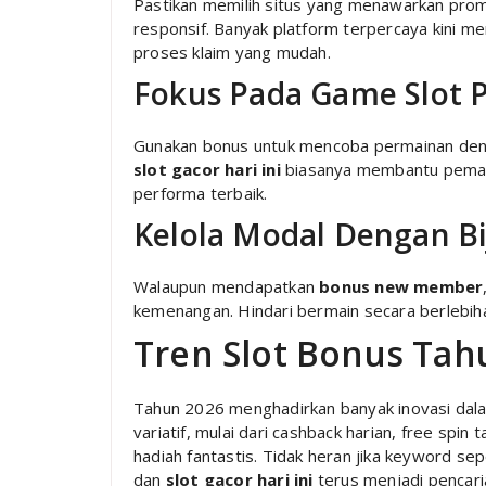
Pastikan memilih situs yang menawarkan prom
responsif. Banyak platform terpercaya kini me
proses klaim yang mudah.
Fokus Pada Game Slot 
Gunakan bonus untuk mencoba permainan deng
slot gacor hari ini
biasanya membantu pemai
performa terbaik.
Kelola Modal Dengan Bi
Walaupun mendapatkan
bonus new member
kemenangan. Hindari bermain secara berlebiha
Tren Slot Bonus Tah
Tahun 2026 menghadirkan banyak inovasi dala
variatif, mulai dari cashback harian, free spi
hadiah fantastis. Tidak heran jika keyword sep
dan
slot gacor hari ini
terus menjadi pencaria