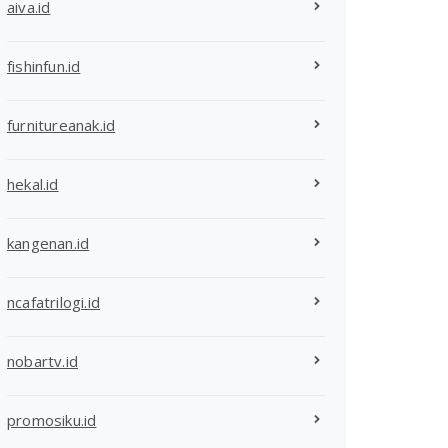
aiva.id
fishinfun.id
furnitureanak.id
hekal.id
kangenan.id
ncafatrilogi.id
nobartv.id
promosiku.id