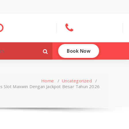
Book Now
Home
/
Uncategorized
/
s Slot Maxwin Dengan Jackpot Besar Tahun 2026