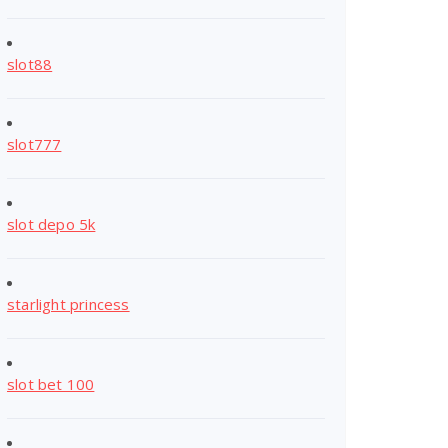
slot88
slot777
slot depo 5k
starlight princess
slot bet 100