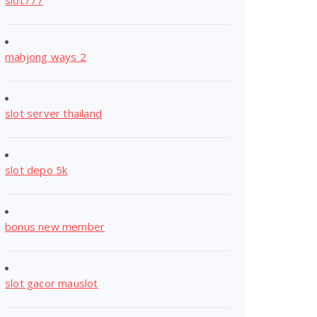
slot777
mahjong ways 2
slot server thailand
slot depo 5k
bonus new member
slot gacor mauslot