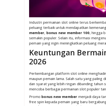
Industri permainan slot online terus berkemb
peluang terbaik untuk mendapatkan kemenang
member
,
bonus new member 100
, hingga 
semakin populer. Selain itu, informasi mengen
pemain yang ingin meningkatkan peluang merai
Keuntungan Bermain
2026
Perkembangan platform slot online menghadi
maupun pemain lama. Salah satu yang paling 
dan syarat yang lebih ringan dibanding tahun
mencoba berbagai permainan slot populer ta
Promo
bonus new member
menjadi daya ta
free spin kepada pemain yang baru bergabu