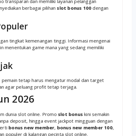
o transparan dan memiliki layanan pelanggan
nyediakan berbagai pilihan
slot bonus 100
dengan
Populer
an tingkat kemenangan tinggi. Informasi mengenai
n menentukan game mana yang sedang memiliki
jak
, pemain tetap harus mengatur modal dan target
n agar peluang profit tetap terjaga.
un 2026
m dunia slot online. Promo
slot bonus
kini semakin
n tanpa deposit, hingga event jackpot mingguan dengan
erti
bonus new member
,
bonus new member 100
,
n populer di kalangan pecinta slot online.