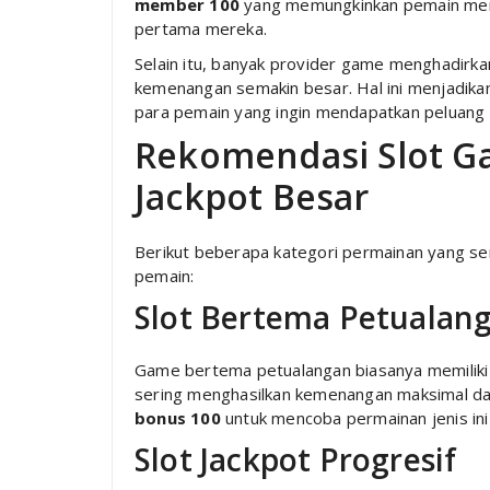
member 100
yang memungkinkan pemain memp
pertama mereka.
Selain itu, banyak provider game menghadirka
kemenangan semakin besar. Hal ini menjadika
para pemain yang ingin mendapatkan peluang m
Rekomendasi Slot Ga
Jackpot Besar
Berikut beberapa kategori permainan yang se
pemain:
Slot Bertema Petualan
Game bertema petualangan biasanya memiliki fi
sering menghasilkan kemenangan maksimal d
bonus 100
untuk mencoba permainan jenis ini k
Slot Jackpot Progresif