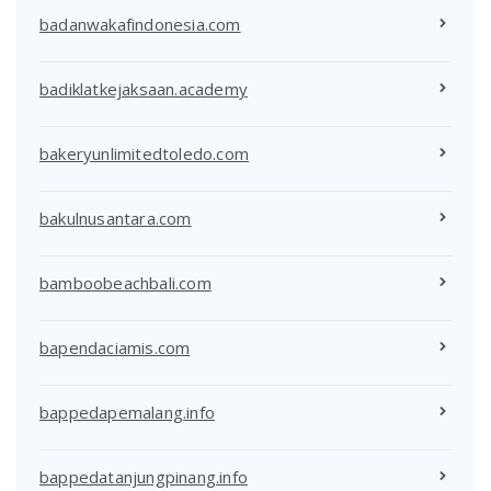
badanwakafindonesia.com
badiklatkejaksaan.academy
bakeryunlimitedtoledo.com
bakulnusantara.com
bamboobeachbali.com
bapendaciamis.com
bappedapemalang.info
bappedatanjungpinang.info