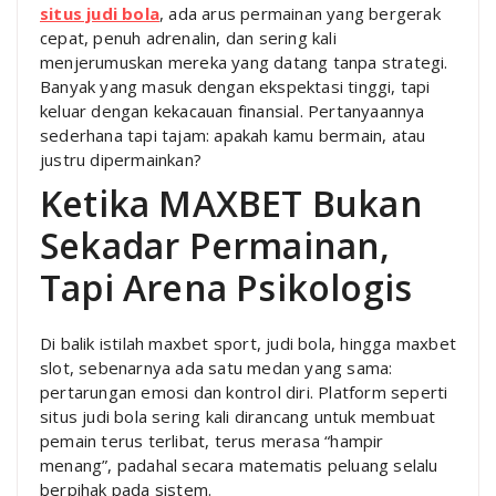
situs judi bola
, ada arus permainan yang bergerak
cepat, penuh adrenalin, dan sering kali
menjerumuskan mereka yang datang tanpa strategi.
Banyak yang masuk dengan ekspektasi tinggi, tapi
keluar dengan kekacauan finansial. Pertanyaannya
sederhana tapi tajam: apakah kamu bermain, atau
justru dipermainkan?
Ketika MAXBET Bukan
Sekadar Permainan,
Tapi Arena Psikologis
Di balik istilah maxbet sport, judi bola, hingga maxbet
slot, sebenarnya ada satu medan yang sama:
pertarungan emosi dan kontrol diri. Platform seperti
situs judi bola sering kali dirancang untuk membuat
pemain terus terlibat, terus merasa “hampir
menang”, padahal secara matematis peluang selalu
berpihak pada sistem.