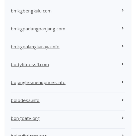
bmkgbengkulu.com
bmkgpadangpanjang.com
bmkgpalangkaraya.info
bodyfitnessfl.com
bojanglesmenuprices.info
bolodesa.info
bongdatv.org