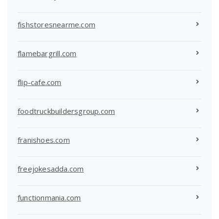
fishstoresnearme.com
flamebargrill.com
flip-cafe.com
foodtruckbuildersgroup.com
franishoes.com
freejokesadda.com
functionmania.com