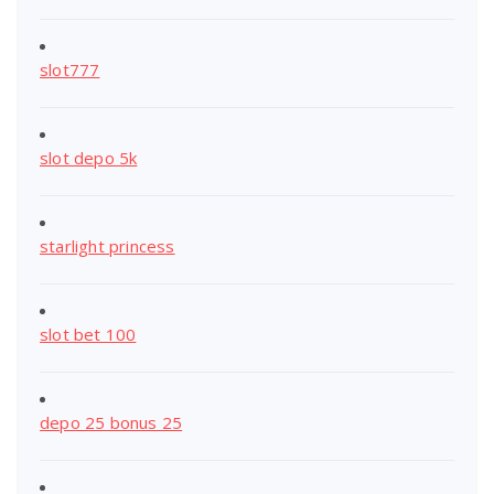
slot777
slot depo 5k
starlight princess
slot bet 100
depo 25 bonus 25