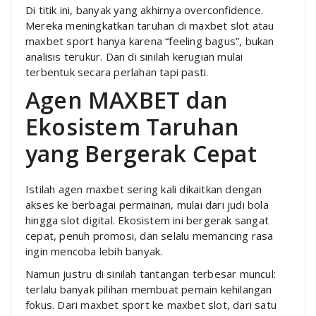
Di titik ini, banyak yang akhirnya overconfidence.
Mereka meningkatkan taruhan di maxbet slot atau
maxbet sport hanya karena “feeling bagus”, bukan
analisis terukur. Dan di sinilah kerugian mulai
terbentuk secara perlahan tapi pasti.
Agen MAXBET dan
Ekosistem Taruhan
yang Bergerak Cepat
Istilah agen maxbet sering kali dikaitkan dengan
akses ke berbagai permainan, mulai dari judi bola
hingga slot digital. Ekosistem ini bergerak sangat
cepat, penuh promosi, dan selalu memancing rasa
ingin mencoba lebih banyak.
Namun justru di sinilah tantangan terbesar muncul:
terlalu banyak pilihan membuat pemain kehilangan
fokus. Dari maxbet sport ke maxbet slot, dari satu