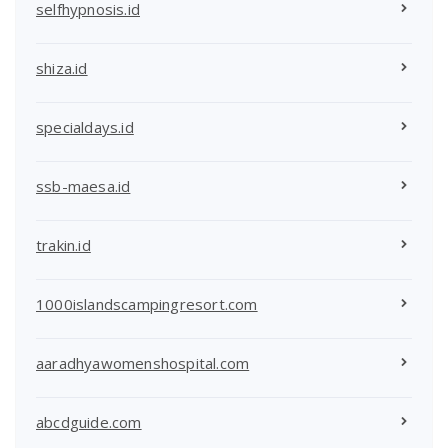
selfhypnosis.id
shiza.id
specialdays.id
ssb-maesa.id
trakin.id
1000islandscampingresort.com
aaradhyawomenshospital.com
abcdguide.com