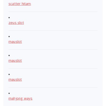
scatter hitam
zeus slot
mauslot
mauslot
mauslot
mahjong ways