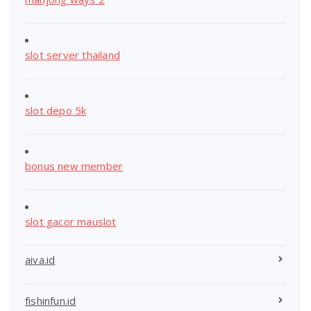
slot server thailand
slot depo 5k
bonus new member
slot gacor mauslot
aiva.id
fishinfun.id