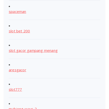
spaceman
slot bet 200
slot gacor gampang menang
aresgacor
slot777
mahjong ways 2