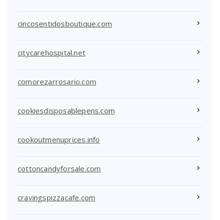
cincosentidosboutique.com
citycarehospital.net
comorezarrosario.com
cookiesdisposablepens.com
cookoutmenuprices.info
cottoncandyforsale.com
cravingspizzacafe.com