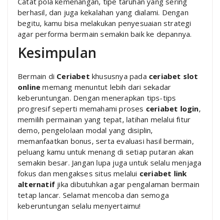
Catat pola kemenangan, tipe taruhan yang sering
berhasil, dan juga kekalahan yang dialami. Dengan
begitu, kamu bisa melakukan penyesuaian strategi
agar performa bermain semakin baik ke depannya.
Kesimpulan
Bermain di
Ceriabet
khususnya pada
ceriabet slot
online
memang menuntut lebih dari sekadar
keberuntungan. Dengan menerapkan tips-tips
progresif seperti memahami proses
ceriabet login
,
memilih permainan yang tepat, latihan melalui fitur
demo, pengelolaan modal yang disiplin,
memanfaatkan bonus, serta evaluasi hasil bermain,
peluang kamu untuk menang di setiap putaran akan
semakin besar. Jangan lupa juga untuk selalu menjaga
fokus dan mengakses situs melalui
ceriabet link
alternatif
jika dibutuhkan agar pengalaman bermain
tetap lancar. Selamat mencoba dan semoga
keberuntungan selalu menyertaimu!