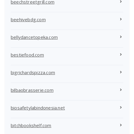
beechstreetgrill.com
beehivebdg.com
bellydancetopeka.com
bestiefood.com
bigrichardspizza.com
bilbaobrasserie.com
biosafetylabindonesia.net
bitchbookshelf.com