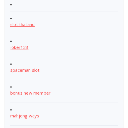
slot thailand
joker123
spaceman slot
bonus new member
mahjong ways