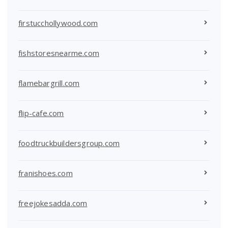
firstucchollywood.com
fishstoresnearme.com
flamebargrill.com
flip-cafe.com
foodtruckbuildersgroup.com
franishoes.com
freejokesadda.com