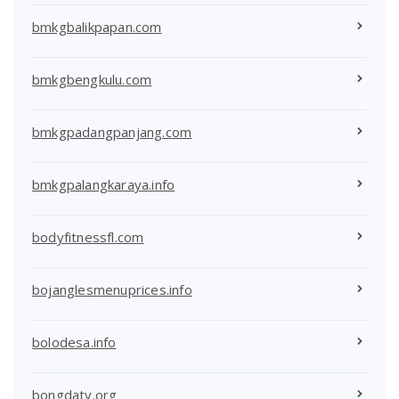
bmkgbalikpapan.com
bmkgbengkulu.com
bmkgpadangpanjang.com
bmkgpalangkaraya.info
bodyfitnessfl.com
bojanglesmenuprices.info
bolodesa.info
bongdatv.org