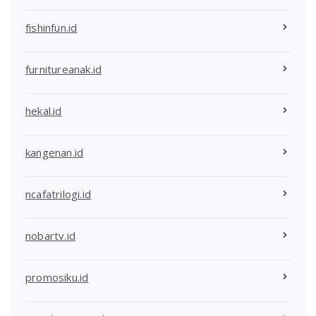
fishinfun.id
furnitureanak.id
hekal.id
kangenan.id
ncafatrilogi.id
nobartv.id
promosiku.id