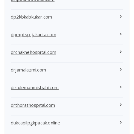
dp2kbkabkukar.com
dpmptsp-jakarta.com
drchaknehospital.com
drjamalazmi.com
drsulemanmisbahi.com
drthorathospital.com
dukcapilpgkpacak.online