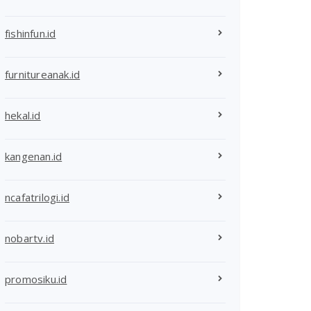
fishinfun.id
furnitureanak.id
hekal.id
kangenan.id
ncafatrilogi.id
nobartv.id
promosiku.id