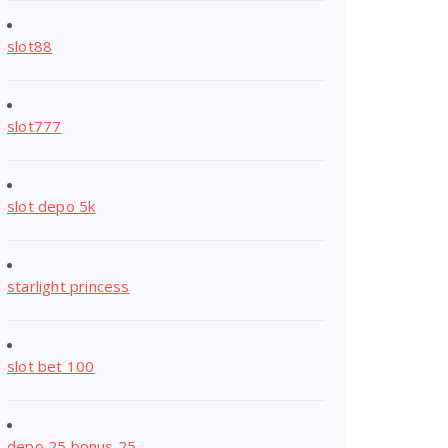
slot88
slot777
slot depo 5k
starlight princess
slot bet 100
depo 25 bonus 25