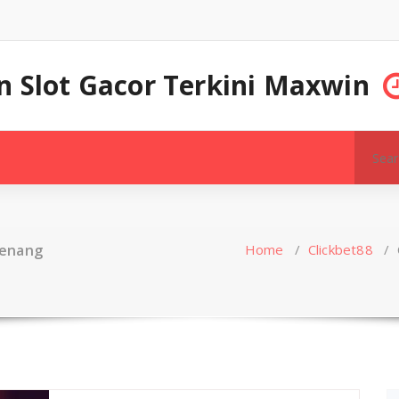
n Slot Gacor Terkini Maxwin
Search
for:
Menang
Home
/
Clickbet88
/