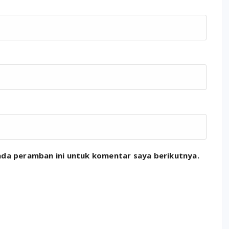
ada peramban ini untuk komentar saya berikutnya.