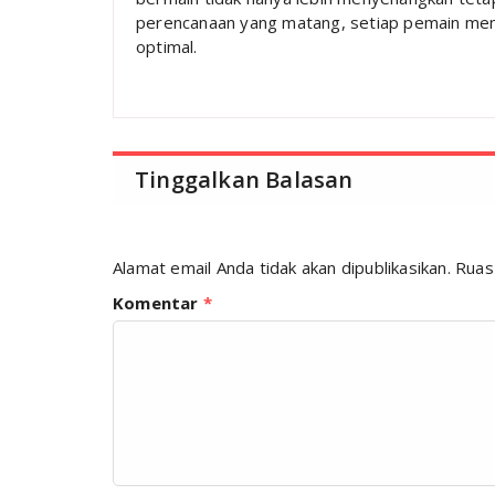
perencanaan yang matang, setiap pemain memi
optimal.
Tinggalkan Balasan
Alamat email Anda tidak akan dipublikasikan.
Ruas
Komentar
*