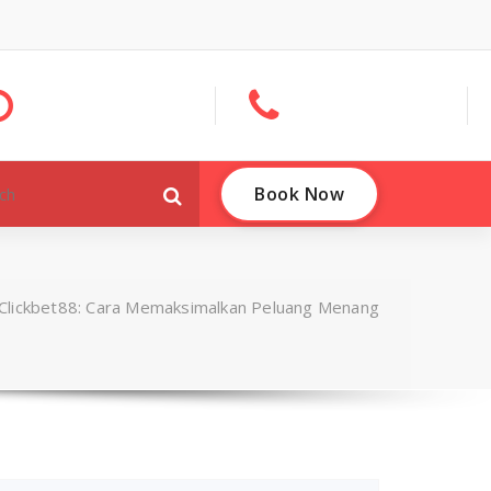
Book Now
Clickbet88: Cara Memaksimalkan Peluang Menang