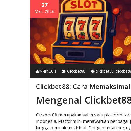
27
Mar, 2026
M4inG0ls
Clickbet88
clickbet88
,
clickbet
Clickbet88: Cara Memaksima
Mengenal Clickbet8
Clickbet88 merupakan salah satu platform taru
Indonesia. Platform ini menawarkan berbagai j
hingga permainan virtual. Dengan antarmuka 