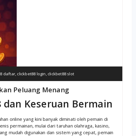
88 daftar
,
clickbet88 login
,
clickbet88 slot
lkan Peluang Menang
8 dan Keseruan Bermain
han online yang kini banyak diminati oleh pemain di
enis permainan, mulai dari taruhan olahraga, kasino,
yang mudah digunakan dan sistem yang cepat, pemain