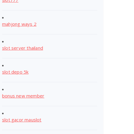
slot777
mahjong ways 2
slot server thailand
slot depo 5k
bonus new member
slot gacor mauslot