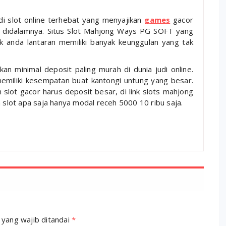
i slot online terhebat yang menyajikan
games
gacor
g didalamnya. Situs Slot Mahjong Ways PG SOFT yang
uk anda lantaran memiliki banyak keunggulan yang tak
n minimal deposit paling murah di dunia judi online.
emiliki kesempatan buat kantongi untung yang besar.
 slot gacor harus deposit besar, di link slots mahjong
n slot apa saja hanya modal receh 5000 10 ribu saja.
 yang wajib ditandai
*