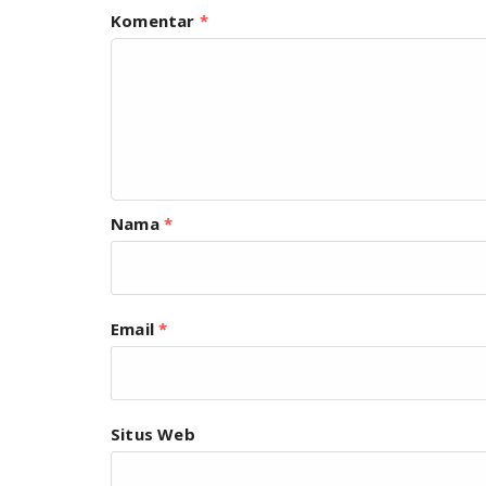
Komentar
*
Nama
*
Email
*
Situs Web