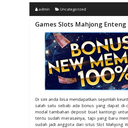
admin
Uncategorized
Games Slots Mahjong Enteng 
Di sini anda bisa mendapatkan sejumlah keun
salah satu sebab ada bonus yang dapat di-cla
modal tambahan deposit buat kantongi untu
tentu sudah merasainya, tapi yang baru mem
sudah jadi anggota dari situs Slot Mahjong