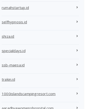
rumahstartup.id
selfhypnosis.id
shiza.id
specialdays.id
ssb-maesa.id
trakin.id
1000islandscampingresort.com
aaradhyawomenshospital.com