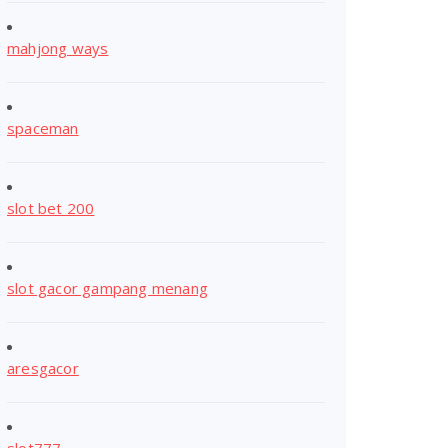
mahjong ways
spaceman
slot bet 200
slot gacor gampang menang
aresgacor