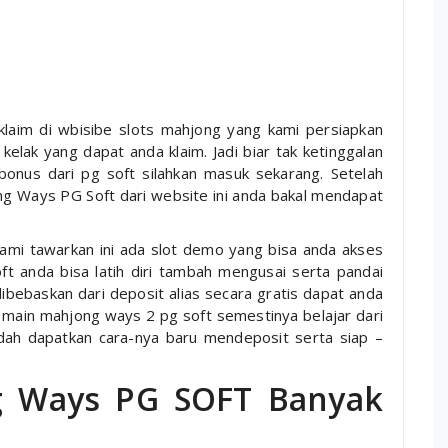
klaim di wbisibe slots mahjong yang kami persiapkan
 kelak yang dapat anda klaim. Jadi biar tak ketinggalan
onus dari pg soft silahkan masuk sekarang. Setelah
ng Ways PG Soft dari website ini anda bakal mendapat
ami tawarkan ini ada slot demo yang bisa anda akses
t anda bisa latih diri tambah mengusai serta pandai
bebaskan dari deposit alias secara gratis dapat anda
n main mahjong ways 2 pg soft semestinya belajar dari
udah dapatkan cara-nya baru mendeposit serta siap –
g Ways PG SOFT Banyak