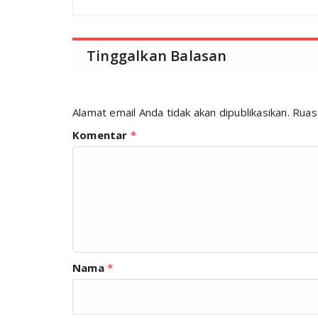
Tinggalkan Balasan
Alamat email Anda tidak akan dipublikasikan.
Ruas
Komentar
*
Nama
*