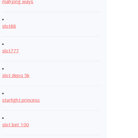
mahjong ways
slot88
slot777
slot depo 5k
starlight princess
slot bet 100