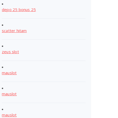
depo 25 bonus 25
scatter hitam
zeus slot
mauslot
mauslot
mauslot