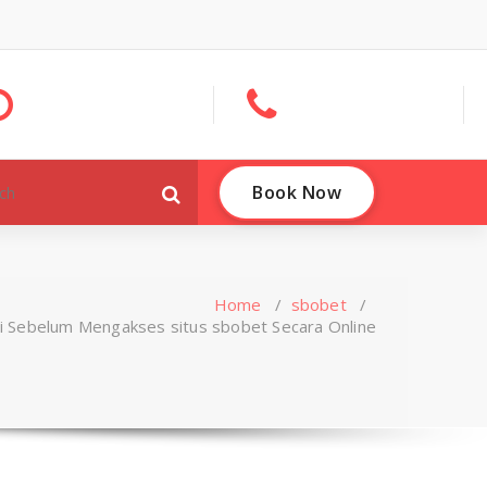
Book Now
Home
/
sbobet
/
ui Sebelum Mengakses situs sbobet Secara Online