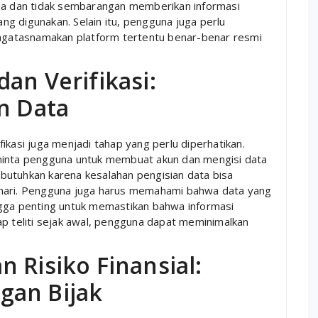
ada dan tidak sembarangan memberikan informasi
g digunakan. Selain itu, pengguna juga perlu
gatasnamakan platform tertentu benar-benar resmi
an Verifikasi:
n Data
ikasi juga menjadi tahap yang perlu diperhatikan.
minta pengguna untuk membuat akun dan mengisi data
dibutuhkan karena kesalahan pengisian data bisa
 hari. Pengguna juga harus memahami bahwa data yang
ngga penting untuk memastikan bahwa informasi
ap teliti sejak awal, pengguna dapat meminimalkan
 Risiko Finansial:
gan Bijak