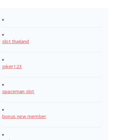
slot thailand
joker123
spaceman slot
bonus new member