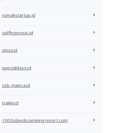
rumahstartup.id
selfhypnosis.id
shiza.id
specialdays.id
ssb-maesa.id
trakin.id
1000islandscampingresort.com