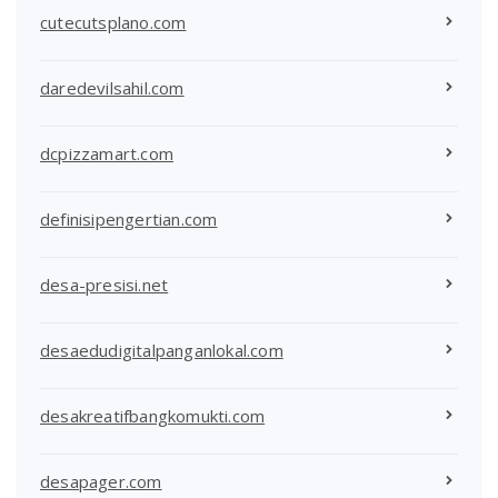
cutecutsplano.com
daredevilsahil.com
dcpizzamart.com
definisipengertian.com
desa-presisi.net
desaedudigitalpanganlokal.com
desakreatifbangkomukti.com
desapager.com