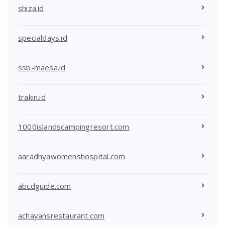
shiza.id
specialdays.id
ssb-maesa.id
trakin.id
1000islandscampingresort.com
aaradhyawomenshospital.com
abcdguide.com
achayansrestaurant.com