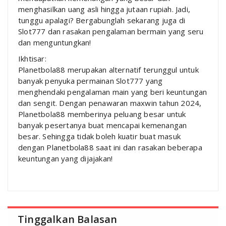
menghasilkan uang asli hingga jutaan rupiah. Jadi,
tunggu apalagi? Bergabunglah sekarang juga di
Slot777 dan rasakan pengalaman bermain yang seru
dan menguntungkan!
Ikhtisar:
Planetbola88 merupakan alternatif terunggul untuk
banyak penyuka permainan Slot777 yang
menghendaki pengalaman main yang beri keuntungan
dan sengit. Dengan penawaran maxwin tahun 2024,
Planetbola88 memberinya peluang besar untuk
banyak pesertanya buat mencapai kemenangan
besar. Sehingga tidak boleh kuatir buat masuk
dengan Planetbola88 saat ini dan rasakan beberapa
keuntungan yang dijajakan!
Tinggalkan Balasan