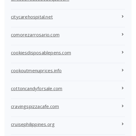
citycarehospital.net
comorezarrosario.com
cookiesdisposablepens.com
cookoutmenuprices.info
cottoncandyforsale.com
cravingspizzacafe.com
cruisephilippines.org