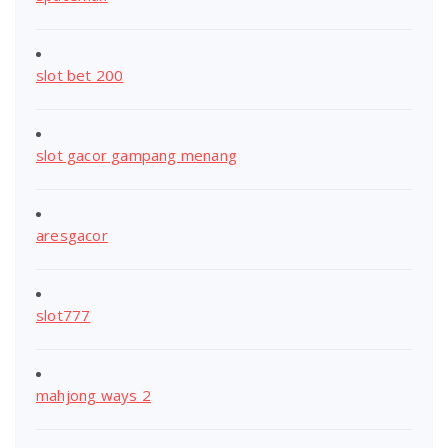
slot bet 200
slot gacor gampang menang
aresgacor
slot777
mahjong ways 2