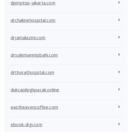
dpmptsp-jakarta.com
drchaknehospital.com
drjamalazmi.com
drsulemanmisbahi.com
drthorathospital.com
dukcapilpgkpacak.online
eastheavencoffee.com
ebook-digi.com