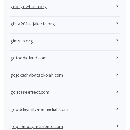
georgewbush.org
ghsa2014-jakarta.org
gimsco.org
gofoodieland.com
gojeksahabatsekolah.com
golfcaseeffect.com
gooddaymilyaranhadiah.com
gopromoapartments.com