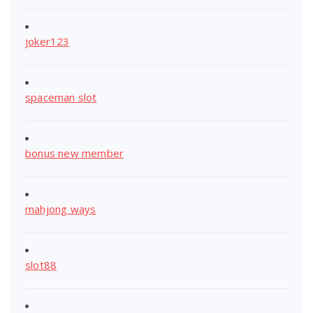
joker123
spaceman slot
bonus new member
mahjong ways
slot88