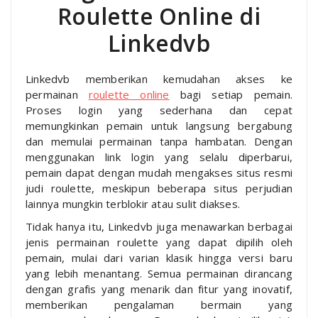
Roulette Online di
Linkedvb
Linkedvb memberikan kemudahan akses ke
permainan
roulette online
bagi setiap pemain.
Proses login yang sederhana dan cepat
memungkinkan pemain untuk langsung bergabung
dan memulai permainan tanpa hambatan. Dengan
menggunakan link login yang selalu diperbarui,
pemain dapat dengan mudah mengakses situs resmi
judi roulette, meskipun beberapa situs perjudian
lainnya mungkin terblokir atau sulit diakses.
Tidak hanya itu, Linkedvb juga menawarkan berbagai
jenis permainan roulette yang dapat dipilih oleh
pemain, mulai dari varian klasik hingga versi baru
yang lebih menantang. Semua permainan dirancang
dengan grafis yang menarik dan fitur yang inovatif,
memberikan pengalaman bermain yang