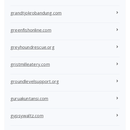
grandtjokrobandung.com
greenfishonline.com
greyhoundrescue.org
gristmilleatery.com
groundlevelsupport.org
guruakuntansi.com
gypsywaltz.com