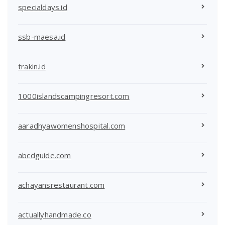
specialdays.id
ssb-maesa.id
trakin.id
1000islandscampingresort.com
aaradhyawomenshospital.com
abcdguide.com
achayansrestaurant.com
actuallyhandmade.co