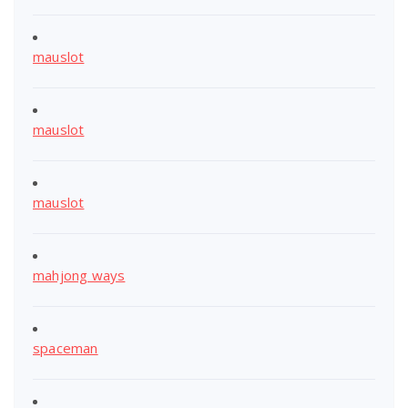
mauslot
mauslot
mauslot
mahjong ways
spaceman