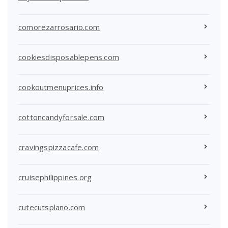
comorezarrosario.com
cookiesdisposablepens.com
cookoutmenuprices.info
cottoncandyforsale.com
cravingspizzacafe.com
cruisephilippines.org
cutecutsplano.com