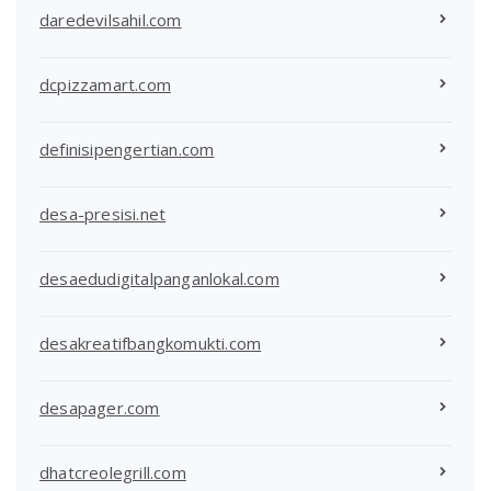
daredevilsahil.com
dcpizzamart.com
definisipengertian.com
desa-presisi.net
desaedudigitalpanganlokal.com
desakreatifbangkomukti.com
desapager.com
dhatcreolegrill.com