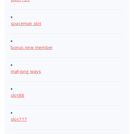
spaceman slot
bonus new member
mahjong ways
slot88
slot777