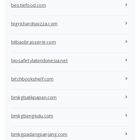
bestiefood.com
bigrichardspizza.com
bilbaobrasserie.com
biosafetylabindonesia.net
bitchbookshelf.com
bmkgbalikpapan.com
bmkgbengkulu.com
bmkgpadangpanjang.com