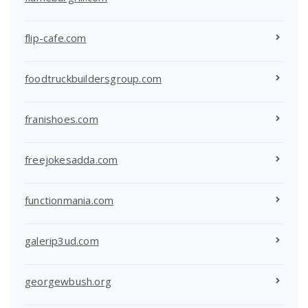
flip-cafe.com
foodtruckbuildersgroup.com
franishoes.com
freejokesadda.com
functionmania.com
galerip3ud.com
georgewbush.org