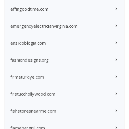
effingoodtime.com
emergencyelectricianvirginia.com
ensikloblogia.com
fashiondesigns.org
firmaturkiye.com
firstucchollywood.com
fishstoresnearme.com
flamebargrill.com