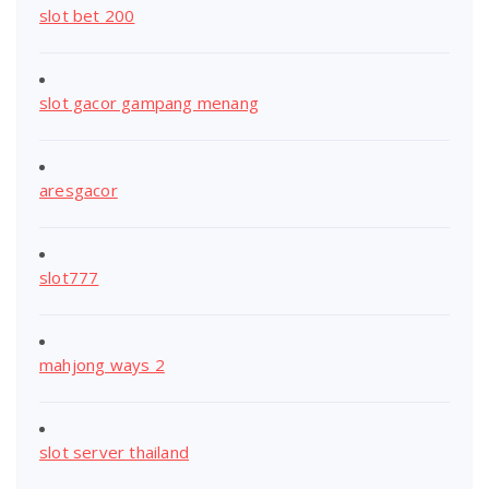
slot bet 200
slot gacor gampang menang
aresgacor
slot777
mahjong ways 2
slot server thailand