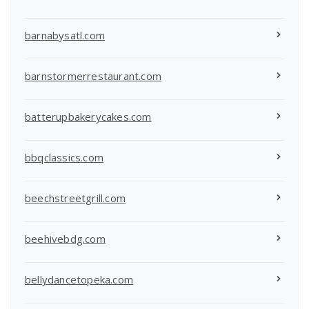
barnabysatl.com
barnstormerrestaurant.com
batterupbakerycakes.com
bbqclassics.com
beechstreetgrill.com
beehivebdg.com
bellydancetopeka.com