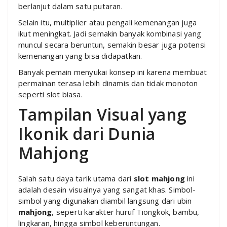
berlanjut dalam satu putaran.
Selain itu, multiplier atau pengali kemenangan juga
ikut meningkat. Jadi semakin banyak kombinasi yang
muncul secara beruntun, semakin besar juga potensi
kemenangan yang bisa didapatkan.
Banyak pemain menyukai konsep ini karena membuat
permainan terasa lebih dinamis dan tidak monoton
seperti slot biasa.
Tampilan Visual yang
Ikonik dari Dunia
Mahjong
Salah satu daya tarik utama dari
slot mahjong
ini
adalah desain visualnya yang sangat khas. Simbol-
simbol yang digunakan diambil langsung dari ubin
mahjong
, seperti karakter huruf Tiongkok, bambu,
lingkaran, hingga simbol keberuntungan.