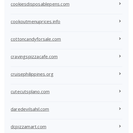
cookiesdisposablepens.com
cookoutmenuprices.info
cottoncandyforsale.com
cravingspizzacafe.com
cruisephilippines.org
cutecutsplano.com
daredevilsahil.com
dcpizzamart.com