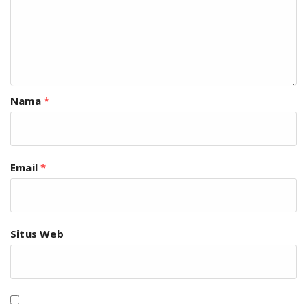
Nama
*
Email
*
Situs Web