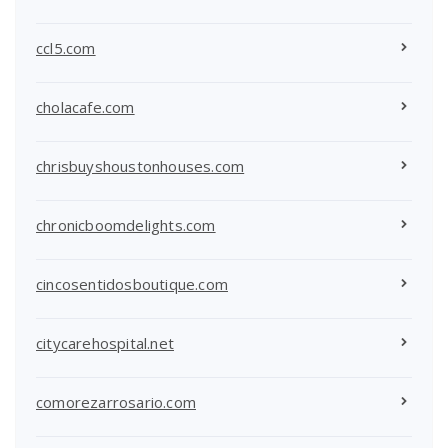
ccl5.com
cholacafe.com
chrisbuyshoustonhouses.com
chronicboomdelights.com
cincosentidosboutique.com
citycarehospital.net
comorezarrosario.com