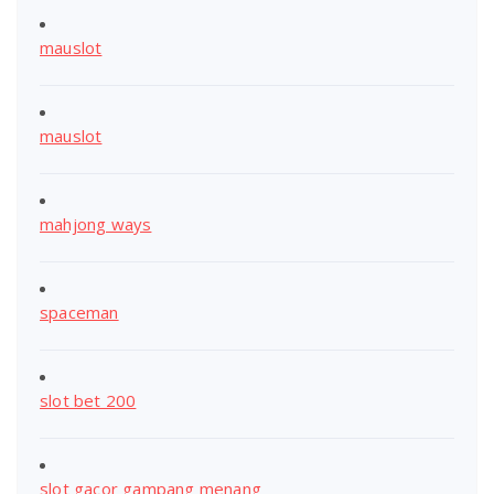
mauslot
mauslot
mahjong ways
spaceman
slot bet 200
slot gacor gampang menang