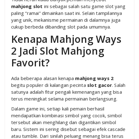
mahjong slot
ini sebagai salah satu game slot yang
paling “ramai” dimainkan saat ini. Selain tampilannya
yang unik, mekanisme permainan di dalamnya juga
cukup berbeda dibanding slot pada umumnya.
Kenapa Mahjong Ways
2 Jadi Slot Mahjong
Favorit?
Ada beberapa alasan kenapa
mahjong ways 2
begitu populer di kalangan pecinta
slot gacor
. Salah
satunya adalah fitur pengali kemenangan yang bisa
terus meningkat selama permainan berlangsung.
Dalam game ini, setiap kali pemain berhasil
mendapatkan kombinasi simbol yang cocok, simbol
tersebut akan menghilang dan digantikan simbol
baru. Sistem ini sering disebut sebagai efek cascade
atau tumble. Dari sinilah peluang menang bisa terus