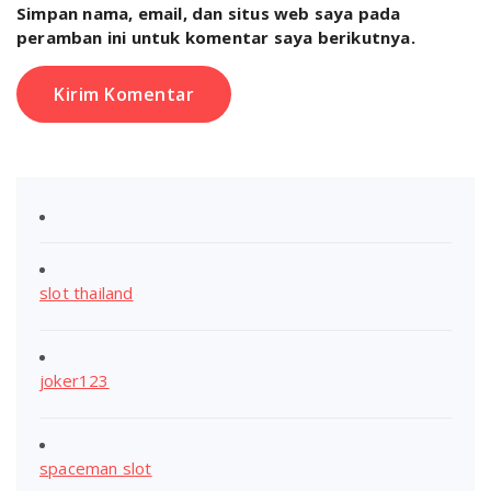
Simpan nama, email, dan situs web saya pada
peramban ini untuk komentar saya berikutnya.
slot thailand
joker123
spaceman slot