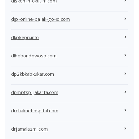
diskominfokutim.com
djp-online-pajak-go-id.com
dkpkepri.info
dlhpbondowoso.com
dp2kbkabkukar.com
dpmptsp-jakarta.com
drchaknehospital.com
drjamalazmi.com