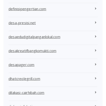
definisipengertian.com
desa-presisi.net
desaedudigitalpanganlokal.com
desakreatifbangkomukti.com
desapager.com
dhatcreolegrill.com
dilakasi-cairhibah.com