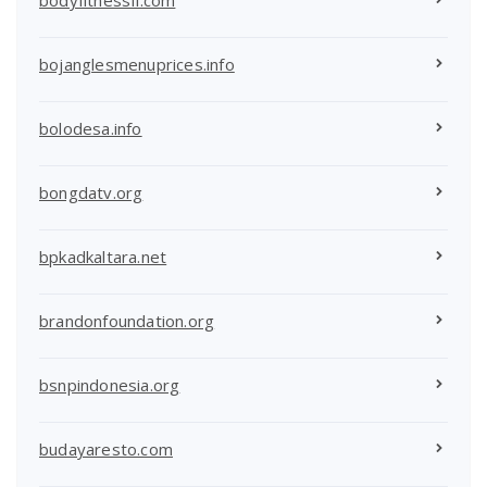
bodyfitnessfl.com
bojanglesmenuprices.info
bolodesa.info
bongdatv.org
bpkadkaltara.net
brandonfoundation.org
bsnpindonesia.org
budayaresto.com