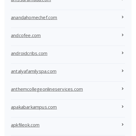
anandahomechef.com
andcofee.com
androidcribs.com
antalyafamilyspa.com
anthemcollegeonlineservices.com
apakabarkampus.com
apkfileok.com