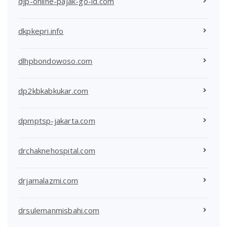
djp-online-pajak-go-id.com
dkpkepri.info
dlhpbondowoso.com
dp2kbkabkukar.com
dpmptsp-jakarta.com
drchaknehospital.com
drjamalazmi.com
drsulemanmisbahi.com