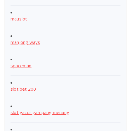
mauslot
mahjong ways
spaceman
slot bet 200
slot gacor gampang menang