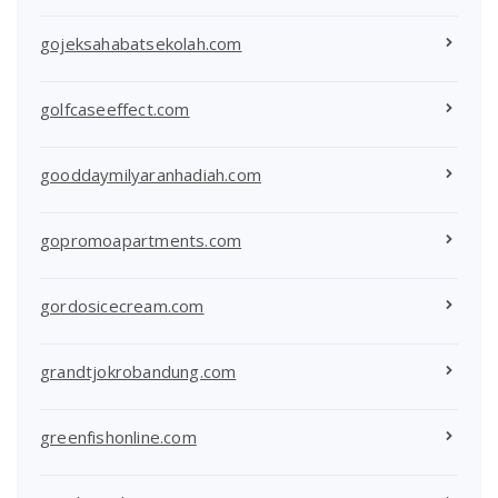
gojeksahabatsekolah.com
golfcaseeffect.com
gooddaymilyaranhadiah.com
gopromoapartments.com
gordosicecream.com
grandtjokrobandung.com
greenfishonline.com