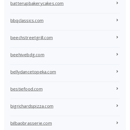
batterupbakerycakes.com
bbqclassics.com
beechstreetgrill.com
beehivebdg.com
bellydancetopeka.com
bestiefood.com
bigrichardspizza.com
bilbaobrasserie.com