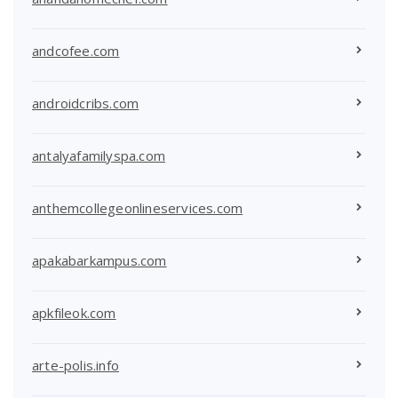
andcofee.com
androidcribs.com
antalyafamilyspa.com
anthemcollegeonlineservices.com
apakabarkampus.com
apkfileok.com
arte-polis.info