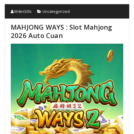
M4inG0ls
Uncategorized
MAHJONG WAYS : Slot Mahjong
2026 Auto Cuan