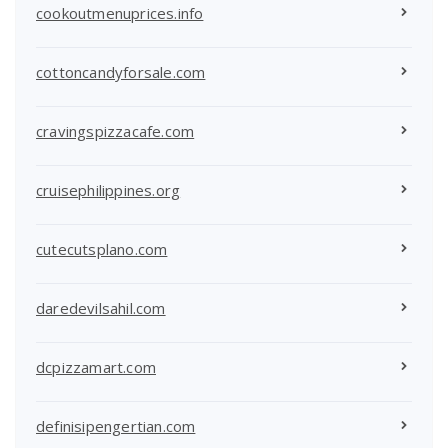
cookoutmenuprices.info
cottoncandyforsale.com
cravingspizzacafe.com
cruisephilippines.org
cutecutsplano.com
daredevilsahil.com
dcpizzamart.com
definisipengertian.com