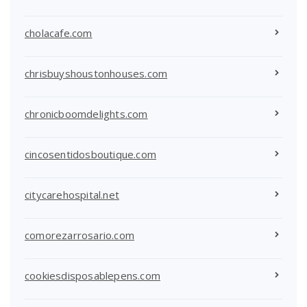
cholacafe.com
chrisbuyshoustonhouses.com
chronicboomdelights.com
cincosentidosboutique.com
citycarehospital.net
comorezarrosario.com
cookiesdisposablepens.com