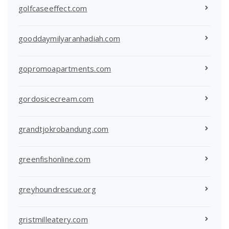
golfcaseeffect.com
gooddaymilyaranhadiah.com
gopromoapartments.com
gordosicecream.com
grandtjokrobandung.com
greenfishonline.com
greyhoundrescue.org
gristmilleatery.com