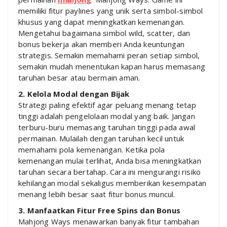
memiliki fitur paylines yang unik serta simbol-simbol
khusus yang dapat meningkatkan kemenangan.
Mengetahui bagaimana simbol wild, scatter, dan
bonus bekerja akan memberi Anda keuntungan
strategis. Semakin memahami peran setiap simbol,
semakin mudah menentukan kapan harus memasang
taruhan besar atau bermain aman.
2. Kelola Modal dengan Bijak
Strategi paling efektif agar peluang menang tetap
tinggi adalah pengelolaan modal yang baik. Jangan
terburu-buru memasang taruhan tinggi pada awal
permainan. Mulailah dengan taruhan kecil untuk
memahami pola kemenangan. Ketika pola
kemenangan mulai terlihat, Anda bisa meningkatkan
taruhan secara bertahap. Cara ini mengurangi risiko
kehilangan modal sekaligus memberikan kesempatan
menang lebih besar saat fitur bonus muncul.
3. Manfaatkan Fitur Free Spins dan Bonus
Mahjong Ways menawarkan banyak fitur tambahan