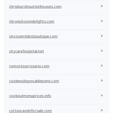
chrisbuyshoustonhouses.com
chronicboomdelights.com
cincosentidosboutique.com
citycarehospital.net
comorezarrosario.com
cookiesdisposablepens.com
cookoutmenuprices.info
cottoncandyforsale.com