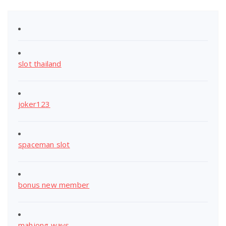
slot thailand
joker123
spaceman slot
bonus new member
mahjong ways