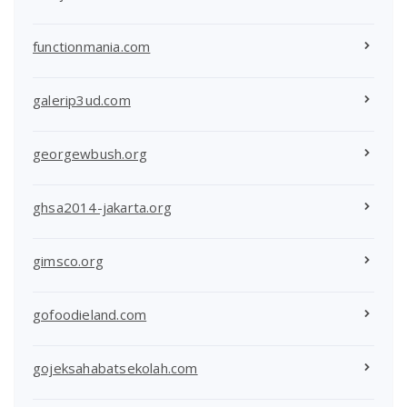
functionmania.com
galerip3ud.com
georgewbush.org
ghsa2014-jakarta.org
gimsco.org
gofoodieland.com
gojeksahabatsekolah.com