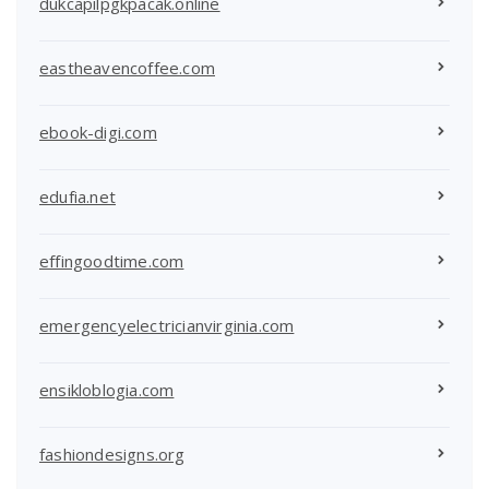
dukcapilpgkpacak.online
eastheavencoffee.com
ebook-digi.com
edufia.net
effingoodtime.com
emergencyelectricianvirginia.com
ensikloblogia.com
fashiondesigns.org