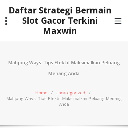
Skip
Daftar Strategi Bermain
to
content
Slot Gacor Terkini
Maxwin
Mahjong Ways: Tips Efektif Maksimalkan Peluang
Menang Anda
Home
/
Uncategorized
/
Mahjong Ways: Tips Efektif Maksimalkan Peluang Menang
Anda