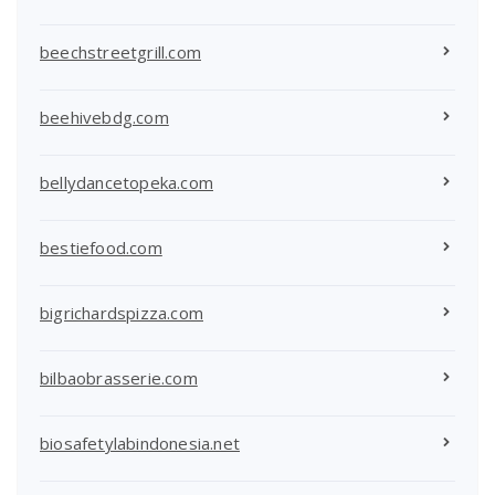
beechstreetgrill.com
beehivebdg.com
bellydancetopeka.com
bestiefood.com
bigrichardspizza.com
bilbaobrasserie.com
biosafetylabindonesia.net