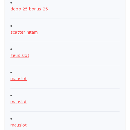
depo 25 bonus 25
scatter hitam
zeus slot
mauslot
mauslot
mauslot