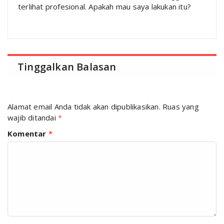
terlihat profesional. Apakah mau saya lakukan itu?
Tinggalkan Balasan
Alamat email Anda tidak akan dipublikasikan.
Ruas yang
wajib ditandai
*
Komentar
*