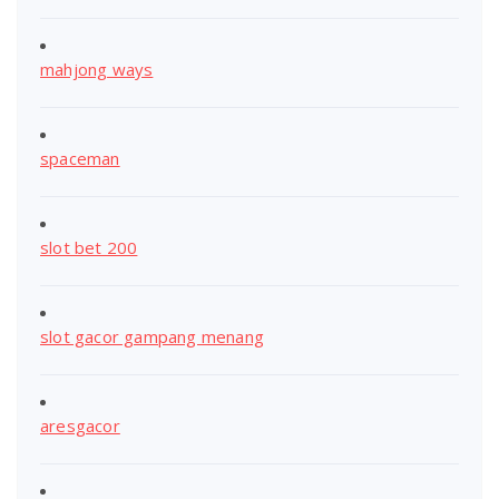
mahjong ways
spaceman
slot bet 200
slot gacor gampang menang
aresgacor