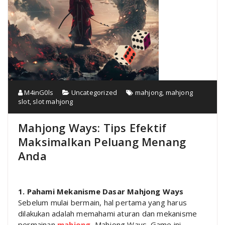
M4inG0ls
Uncategorized
mahjong
,
mahjong
slot
,
slot mahjong
Mahjong Ways: Tips Efektif
Maksimalkan Peluang Menang
Anda
1. Pahami Mekanisme Dasar Mahjong Ways
Sebelum mulai bermain, hal pertama yang harus
dilakukan adalah memahami aturan dan mekanisme
permainan
mahjong
Mahjong Ways. Game ini