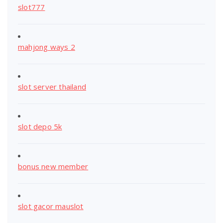
slot777
mahjong ways 2
slot server thailand
slot depo 5k
bonus new member
slot gacor mauslot