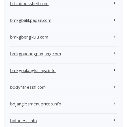
bitchbookshelf.com
bmkgbalikpapan.com
bmkgbengkulu.com
bmkgpadangpanjang.com
bmkgpalangkaraya.info
bodyfitnessfl.com
bojanglesmenuprices.info
bolodesa.info