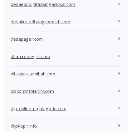
desaedudigitalpanganlokal.com
desakreatifbangkomukti.com
desapager.com
dhatcreolegrill.com
dilakasi-cairhibah.com
diskominfokutim.com
djp-online-pajak-go-id.com
dkpkepri.info