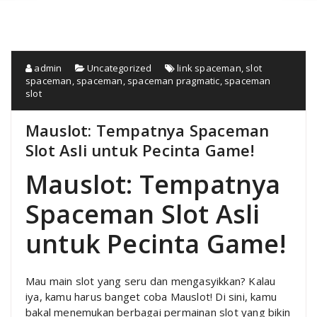
admin
Uncategorized
link spaceman
,
slot
spaceman
,
spaceman
,
spaceman pragmatic
,
spaceman
slot
Mauslot: Tempatnya Spaceman
Slot Asli untuk Pecinta Game!
Mauslot: Tempatnya
Spaceman Slot Asli
untuk Pecinta Game!
Mau main slot yang seru dan mengasyikkan? Kalau
iya, kamu harus banget coba Mauslot! Di sini, kamu
bakal menemukan berbagai permainan slot yang bikin