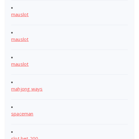
mauslot
mauslot
mauslot
mahjong ways
spaceman
slot bet 200