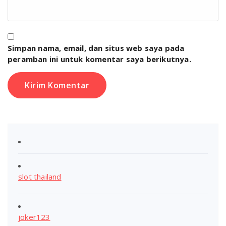
Simpan nama, email, dan situs web saya pada
peramban ini untuk komentar saya berikutnya.
slot thailand
joker123