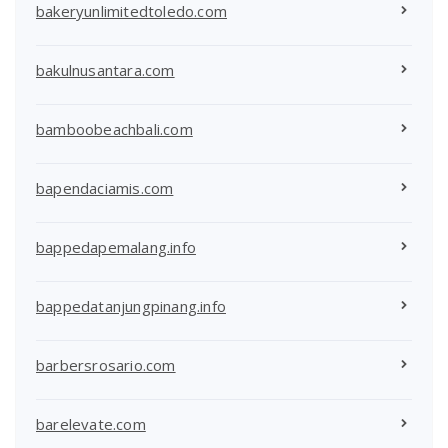
bakeryunlimitedtoledo.com
bakulnusantara.com
bamboobeachbali.com
bapendaciamis.com
bappedapemalang.info
bappedatanjungpinang.info
barbersrosario.com
barelevate.com