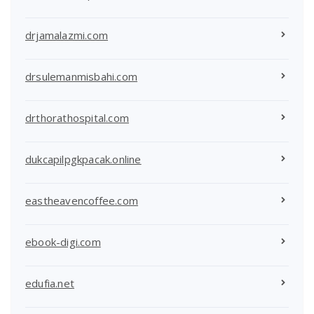
drjamalazmi.com
drsulemanmisbahi.com
drthorathospital.com
dukcapilpgkpacak.online
eastheavencoffee.com
ebook-digi.com
edufia.net