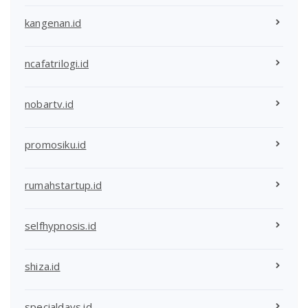
kangenan.id
ncafatrilogi.id
nobartv.id
promosiku.id
rumahstartup.id
selfhypnosis.id
shiza.id
specialdays.id