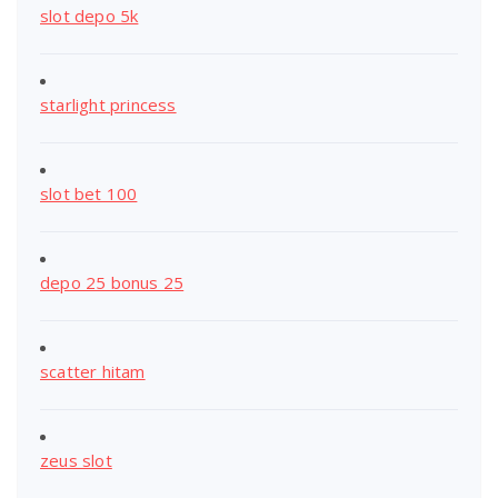
slot depo 5k
starlight princess
slot bet 100
depo 25 bonus 25
scatter hitam
zeus slot