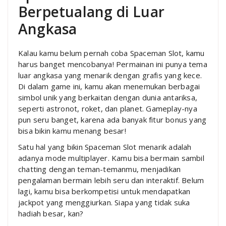
Berpetualang di Luar
Angkasa
Kalau kamu belum pernah coba Spaceman Slot, kamu
harus banget mencobanya! Permainan ini punya tema
luar angkasa yang menarik dengan grafis yang kece.
Di dalam game ini, kamu akan menemukan berbagai
simbol unik yang berkaitan dengan dunia antariksa,
seperti astronot, roket, dan planet. Gameplay-nya
pun seru banget, karena ada banyak fitur bonus yang
bisa bikin kamu menang besar!
Satu hal yang bikin Spaceman Slot menarik adalah
adanya mode multiplayer. Kamu bisa bermain sambil
chatting dengan teman-temanmu, menjadikan
pengalaman bermain lebih seru dan interaktif. Belum
lagi, kamu bisa berkompetisi untuk mendapatkan
jackpot yang menggiurkan. Siapa yang tidak suka
hadiah besar, kan?