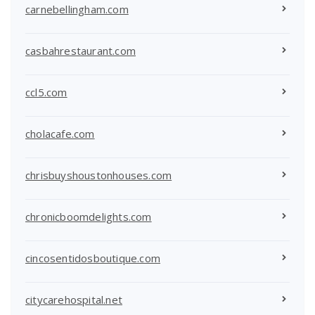
carnebellingham.com
casbahrestaurant.com
ccl5.com
cholacafe.com
chrisbuyshoustonhouses.com
chronicboomdelights.com
cincosentidosboutique.com
citycarehospital.net