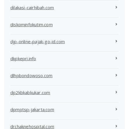
dilakasi-cairhibah.com
diskominfokutim.com
djp-online-pajak-go-id.com
dkpkepri.info
dlhpbondowoso.com
dp2kbkabkukar.com
dpmptsp-jakarta.com
drchaknehospital.com