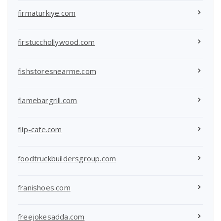
firmaturkiye.com
firstucchollywood.com
fishstoresnearme.com
flamebargrill.com
flip-cafe.com
foodtruckbuildersgroup.com
franishoes.com
freejokesadda.com