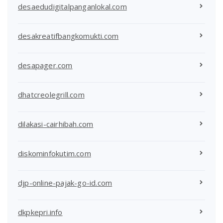
desaedudigitalpanganlokal.com
desakreatifbangkomukti.com
desapager.com
dhatcreolegrill.com
dilakasi-cairhibah.com
diskominfokutim.com
djp-online-pajak-go-id.com
dkpkepri.info