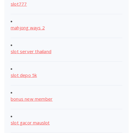
slot777
mahjong ways 2
slot server thailand
slot depo 5k
bonus new member
slot gacor mauslot