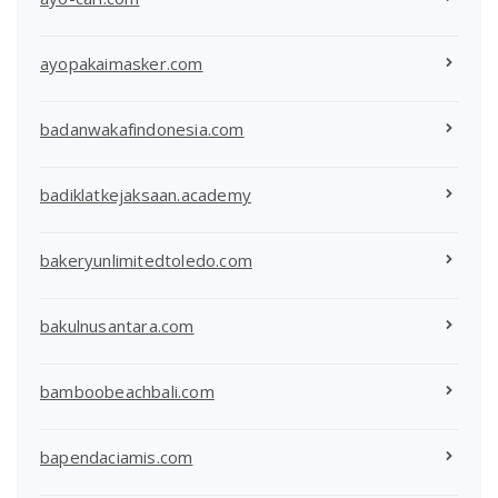
ayopakaimasker.com
badanwakafindonesia.com
badiklatkejaksaan.academy
bakeryunlimitedtoledo.com
bakulnusantara.com
bamboobeachbali.com
bapendaciamis.com