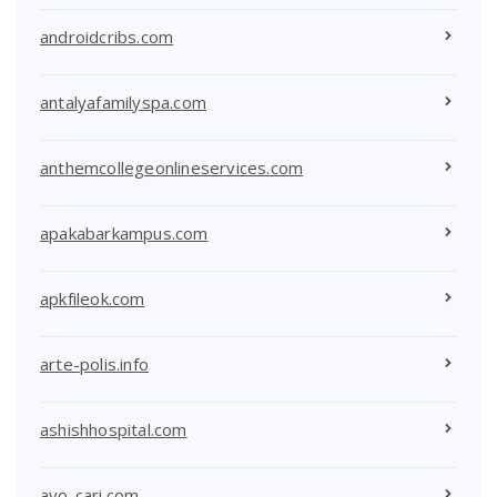
androidcribs.com
antalyafamilyspa.com
anthemcollegeonlineservices.com
apakabarkampus.com
apkfileok.com
arte-polis.info
ashishhospital.com
ayo-cari.com