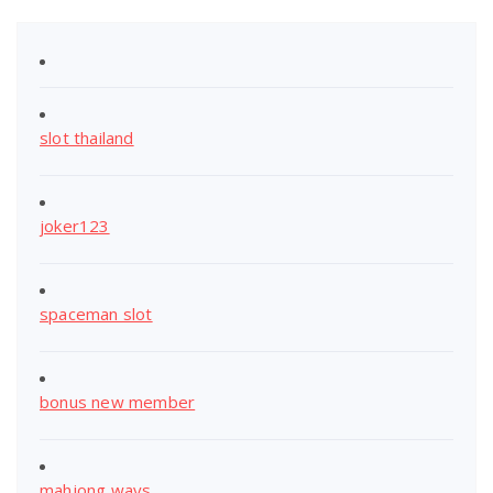
slot thailand
joker123
spaceman slot
bonus new member
mahjong ways