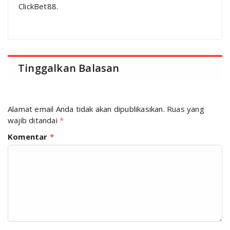
ClickBet88.
Tinggalkan Balasan
Alamat email Anda tidak akan dipublikasikan.
Ruas yang
wajib ditandai
*
Komentar
*