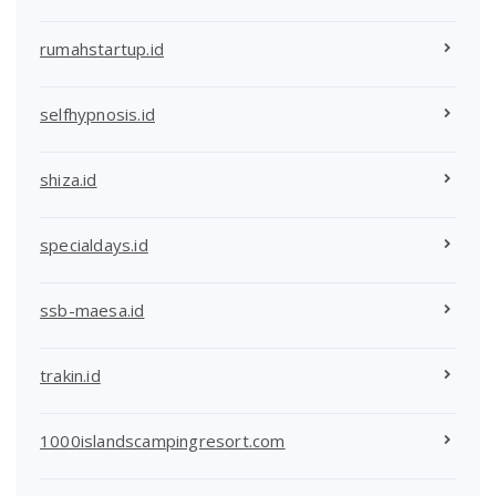
rumahstartup.id
selfhypnosis.id
shiza.id
specialdays.id
ssb-maesa.id
trakin.id
1000islandscampingresort.com