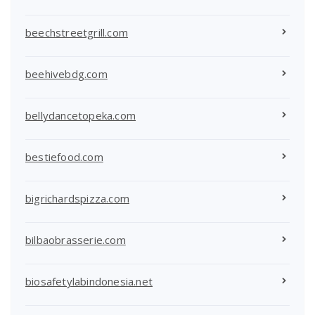
beechstreetgrill.com
beehivebdg.com
bellydancetopeka.com
bestiefood.com
bigrichardspizza.com
bilbaobrasserie.com
biosafetylabindonesia.net