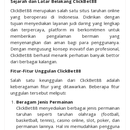
Sejarah dan Latar Belakang ClickBet88
ClickBet88 merupakan salah satu situs taruhan online
yang beroperasi di Indonesia. Didirikan dengan
tujuan menyediakan layanan judi daring yang lengkap
dan terpercaya, platform ini berkomitmen untuk
memberikan pengalaman bermain yang
menyenangkan dan aman bagi para penggunanya.
Dengan mengusung konsep inovatif dan profesional,
ClickBet88 berhasil menarik perhatian banyak bettor
dari berbagai kalangan.
Fitur-Fitur Unggulan ClickBet88
Salah satu keunggulan dari ClickBet88 adalah
keberagaman fitur yang ditawarkan. Beberapa fitur
unggulan tersebut meliputi:
Beragam Jenis Permainan
ClickBet88 menyediakan berbagai jenis permainan
taruhan seperti taruhan olahraga (football,
basketball, tennis), casino online, slot, poker, dan
permainan lainnya. Hal ini memudahkan pengguna