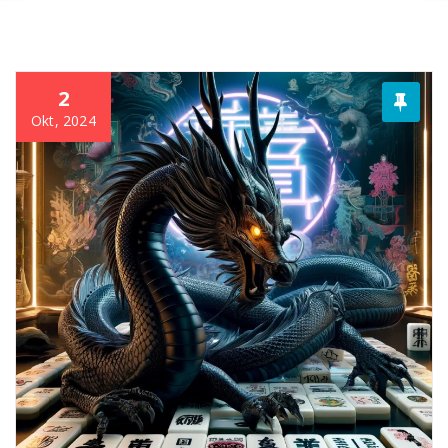
2
Okt, 2024