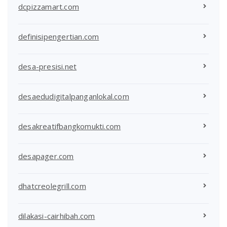
dcpizzamart.com
definisipengertian.com
desa-presisi.net
desaedudigitalpanganlokal.com
desakreatifbangkomukti.com
desapager.com
dhatcreolegrill.com
dilakasi-cairhibah.com