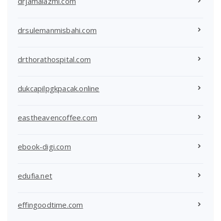
drjamalazmi.com
drsulemanmisbahi.com
drthorathospital.com
dukcapilpgkpacak.online
eastheavencoffee.com
ebook-digi.com
edufia.net
effingoodtime.com