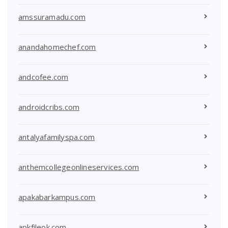
amssuramadu.com
anandahomechef.com
andcofee.com
androidcribs.com
antalyafamilyspa.com
anthemcollegeonlineservices.com
apakabarkampus.com
apkfileok.com