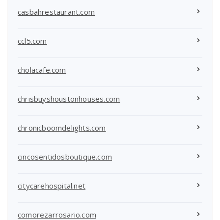
casbahrestaurant.com
ccl5.com
cholacafe.com
chrisbuyshoustonhouses.com
chronicboomdelights.com
cincosentidosboutique.com
citycarehospital.net
comorezarrosario.com