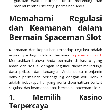
gunakan waktu istirahat untuk merenung dan
menilai kembali strategi permainan Anda.
Memahami Regulasi
dan Keamanan dalam
Bermain Spaceman Slot
Keamanan dan kepatuhan terhadap regulasi adalah
aspek penting dalam bermain
spaceman slot
.
Memastikan bahwa Anda bermain di kasino yang
aman dan sesuai dengan regulasi dapat melindungi
data pribadi dan keuangan Anda serta menjamin
bahwa permainan berlangsung dengan adil. Berikut
adalah beberapa hal yang perlu diperhatikan terkait
regulasi dan keamanan saat bermain Spaceman Slot:
1. Memilih Kasino
Terpercaya