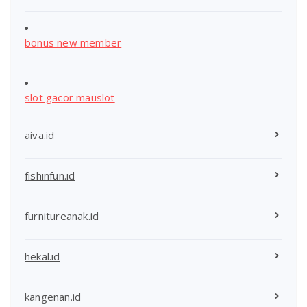
bonus new member
slot gacor mauslot
aiva.id
fishinfun.id
furnitureanak.id
hekal.id
kangenan.id