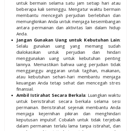
untuk bermain selama satu jam setiap hari atau
beberapa kali seminggu. Mengatur waktu bermain
membantu mencegah perjudian berlebihan dan
memungkinkan Anda untuk menjaga keseimbangan
antara permainan dan aktivitas lain dalam hidup
Anda.
Jangan Gunakan Uang untuk Kebutuhan Lain
:
Selalu gunakan uang yang memang sudah
dialokasikan untuk perjudian dan hindari
menggunakan uang untuk kebutuhan penting
lainnya. Memastikan bahwa uang perjudian tidak
mengganggu anggaran untuk tagihan, makanan,
atau kebutuhan sehari-hari membantu menjaga
keuangan Anda tetap sehat dan mencegah stres
finansial.
Ambil Istirahat Secara Berkala
: Luangkan waktu
untuk beristirahat secara berkala selama sesi
permainan. Beristirahat sejenak membantu Anda
menjaga kejernihan pikiran dan menghindari
keputusan impulsif. Cobalah untuk tidak terjebak
dalam permainan terlalu lama tanpa istirahat, dan