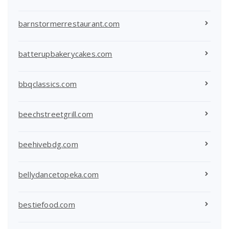
barnstormerrestaurant.com
batterupbakerycakes.com
bbqclassics.com
beechstreetgrill.com
beehivebdg.com
bellydancetopeka.com
bestiefood.com