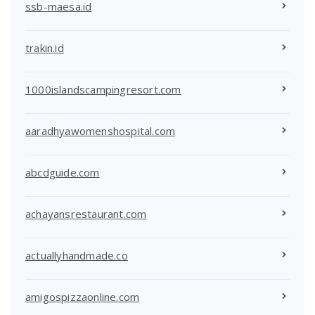
ssb-maesa.id
trakin.id
1000islandscampingresort.com
aaradhyawomenshospital.com
abcdguide.com
achayansrestaurant.com
actuallyhandmade.co
amigospizzaonline.com