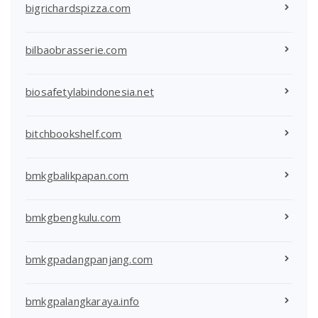
bigrichardspizza.com
bilbaobrasserie.com
biosafetylabindonesia.net
bitchbookshelf.com
bmkgbalikpapan.com
bmkgbengkulu.com
bmkgpadangpanjang.com
bmkgpalangkaraya.info