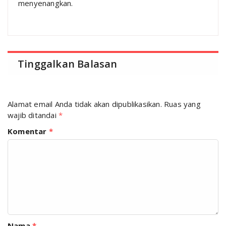
menyenangkan.
Tinggalkan Balasan
Alamat email Anda tidak akan dipublikasikan.
Ruas yang
wajib ditandai
*
Komentar
*
Nama
*