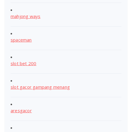
mahjong ways
spaceman
slot bet 200
slot gacor gampang menang
aresgacor