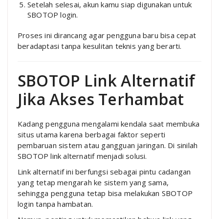
Setelah selesai, akun kamu siap digunakan untuk
SBOTOP login.
Proses ini dirancang agar pengguna baru bisa cepat
beradaptasi tanpa kesulitan teknis yang berarti.
SBOTOP Link Alternatif
Jika Akses Terhambat
Kadang pengguna mengalami kendala saat membuka
situs utama karena berbagai faktor seperti
pembaruan sistem atau gangguan jaringan. Di sinilah
SBOTOP link alternatif menjadi solusi.
Link alternatif ini berfungsi sebagai pintu cadangan
yang tetap mengarah ke sistem yang sama,
sehingga pengguna tetap bisa melakukan SBOTOP
login tanpa hambatan.