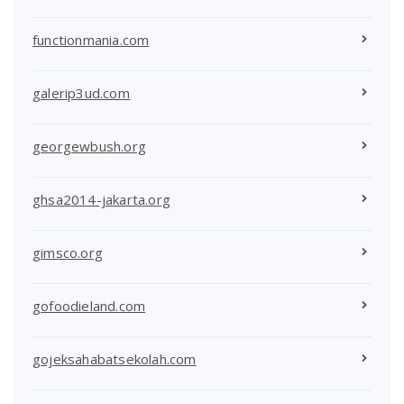
functionmania.com
galerip3ud.com
georgewbush.org
ghsa2014-jakarta.org
gimsco.org
gofoodieland.com
gojeksahabatsekolah.com