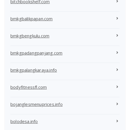
bitchbookshelf.com
bmkgbalikpapan.com
bmkgbengkulu.com
bmkgpadangpanjang.com
bmkgpalangkaraya.info
bodyfitnessfl.com
bojanglesmenuprices.info
bolodesa.info