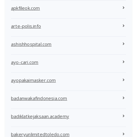
apkfileok.com
arte-polis.info
ashishhospital.com
ayo-cari.com
ayopakaimasker.com
badanwakafindonesia.com
badiklatkejaksaan.academy
bakeryunlimitedtoledo.com