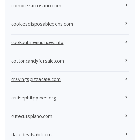
comorezarrosario.com
cookiesdisposablepens.com
cookoutmenuprices.info
cottoncandyforsale.com
cravingspizzacafe.com
cruisephilippines.org
cutecutsplano.com
daredevilsahil.com