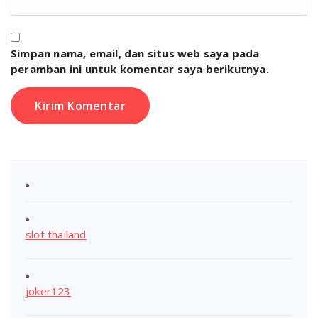
Simpan nama, email, dan situs web saya pada
peramban ini untuk komentar saya berikutnya.
slot thailand
joker123