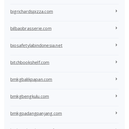
bigrichardspizza.com
bilbaobrasserie.com
biosafetylabindonesia.net
bitchbookshelf.com
bmkgbalikpapan.com
bmkgbengkulu.com
bmkgpadangpanjang.com