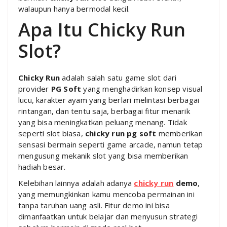
walaupun hanya bermodal kecil.
Apa Itu Chicky Run
Slot?
Chicky Run
adalah salah satu game slot dari
provider
PG Soft
yang menghadirkan konsep visual
lucu, karakter ayam yang berlari melintasi berbagai
rintangan, dan tentu saja, berbagai fitur menarik
yang bisa meningkatkan peluang menang. Tidak
seperti slot biasa,
chicky run pg soft
memberikan
sensasi bermain seperti game arcade, namun tetap
mengusung mekanik slot yang bisa memberikan
hadiah besar.
Kelebihan lainnya adalah adanya
chicky run
demo
,
yang memungkinkan kamu mencoba permainan ini
tanpa taruhan uang asli. Fitur demo ini bisa
dimanfaatkan untuk belajar dan menyusun strategi