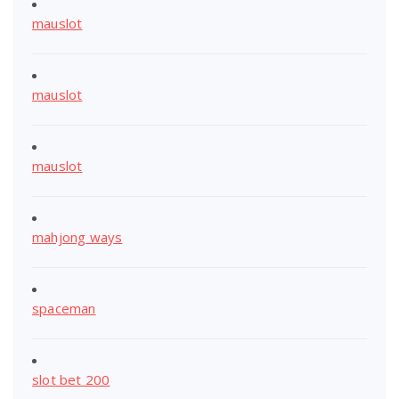
mauslot
mauslot
mauslot
mahjong ways
spaceman
slot bet 200