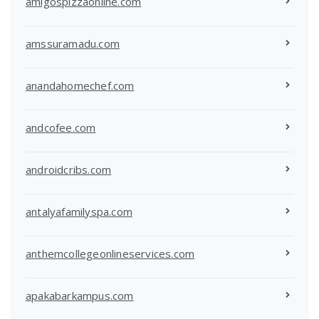
amigospizzaonline.com
amssuramadu.com
anandahomechef.com
andcofee.com
androidcribs.com
antalyafamilyspa.com
anthemcollegeonlineservices.com
apakabarkampus.com