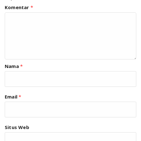
Komentar
*
Nama
*
Email
*
Situs Web