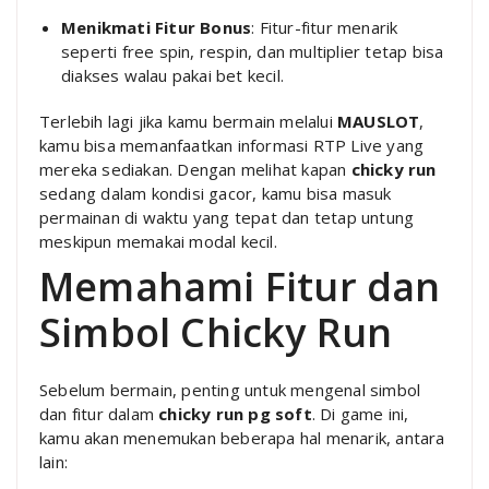
Menikmati Fitur Bonus
: Fitur-fitur menarik
seperti free spin, respin, dan multiplier tetap bisa
diakses walau pakai bet kecil.
Terlebih lagi jika kamu bermain melalui
MAUSLOT
,
kamu bisa memanfaatkan informasi RTP Live yang
mereka sediakan. Dengan melihat kapan
chicky run
sedang dalam kondisi gacor, kamu bisa masuk
permainan di waktu yang tepat dan tetap untung
meskipun memakai modal kecil.
Memahami Fitur dan
Simbol Chicky Run
Sebelum bermain, penting untuk mengenal simbol
dan fitur dalam
chicky run pg soft
. Di game ini,
kamu akan menemukan beberapa hal menarik, antara
lain: