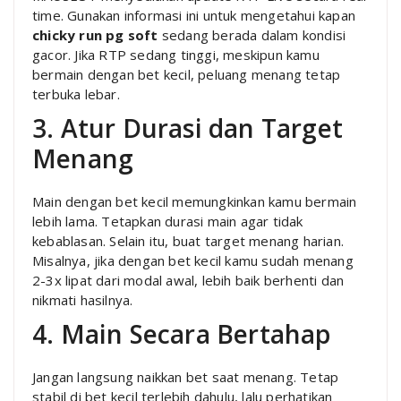
time. Gunakan informasi ini untuk mengetahui kapan
chicky run pg soft
sedang berada dalam kondisi
gacor. Jika RTP sedang tinggi, meskipun kamu
bermain dengan bet kecil, peluang menang tetap
terbuka lebar.
3. Atur Durasi dan Target
Menang
Main dengan bet kecil memungkinkan kamu bermain
lebih lama. Tetapkan durasi main agar tidak
kebablasan. Selain itu, buat target menang harian.
Misalnya, jika dengan bet kecil kamu sudah menang
2-3x lipat dari modal awal, lebih baik berhenti dan
nikmati hasilnya.
4. Main Secara Bertahap
Jangan langsung naikkan bet saat menang. Tetap
stabil di bet kecil terlebih dahulu, lalu perhatikan