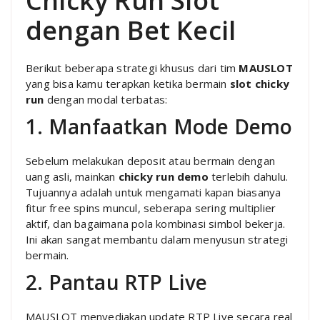
Chicky Run Slot
dengan Bet Kecil
Berikut beberapa strategi khusus dari tim
MAUSLOT
yang bisa kamu terapkan ketika bermain
slot chicky
run
dengan modal terbatas:
1. Manfaatkan Mode Demo
Sebelum melakukan deposit atau bermain dengan
uang asli, mainkan
chicky run demo
terlebih dahulu.
Tujuannya adalah untuk mengamati kapan biasanya
fitur free spins muncul, seberapa sering multiplier
aktif, dan bagaimana pola kombinasi simbol bekerja.
Ini akan sangat membantu dalam menyusun strategi
bermain.
2. Pantau RTP Live
MAUSLOT menyediakan update RTP Live secara real