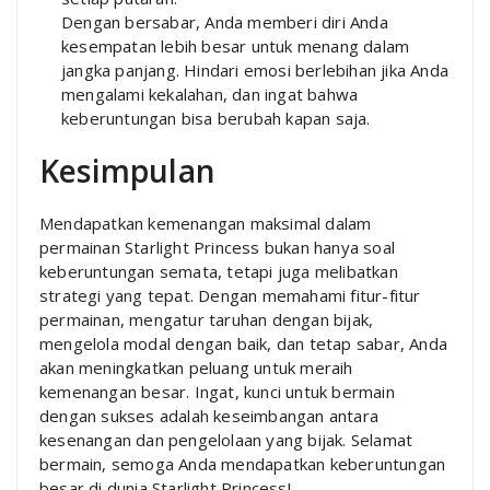
Dengan bersabar, Anda memberi diri Anda
kesempatan lebih besar untuk menang dalam
jangka panjang. Hindari emosi berlebihan jika Anda
mengalami kekalahan, dan ingat bahwa
keberuntungan bisa berubah kapan saja.
Kesimpulan
Mendapatkan kemenangan maksimal dalam
permainan Starlight Princess bukan hanya soal
keberuntungan semata, tetapi juga melibatkan
strategi yang tepat. Dengan memahami fitur-fitur
permainan, mengatur taruhan dengan bijak,
mengelola modal dengan baik, dan tetap sabar, Anda
akan meningkatkan peluang untuk meraih
kemenangan besar. Ingat, kunci untuk bermain
dengan sukses adalah keseimbangan antara
kesenangan dan pengelolaan yang bijak. Selamat
bermain, semoga Anda mendapatkan keberuntungan
besar di dunia Starlight Princess!