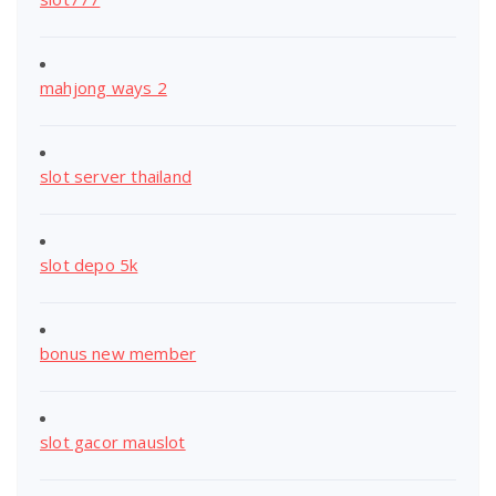
mahjong ways 2
slot server thailand
slot depo 5k
bonus new member
slot gacor mauslot