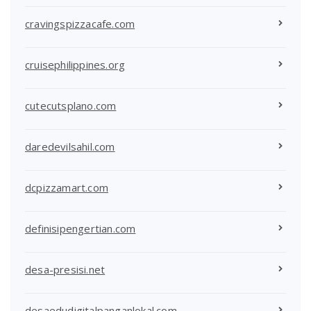
cravingspizzacafe.com
cruisephilippines.org
cutecutsplano.com
daredevilsahil.com
dcpizzamart.com
definisipengertian.com
desa-presisi.net
desaedudigitalpanganlokal.com