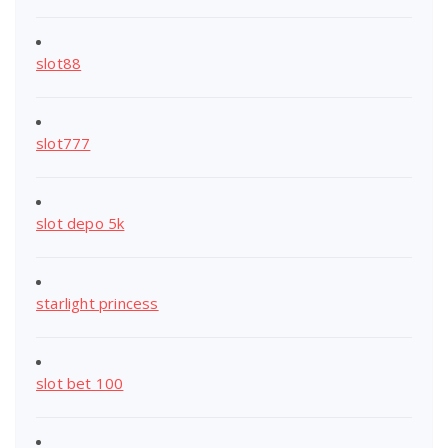
slot88
slot777
slot depo 5k
starlight princess
slot bet 100