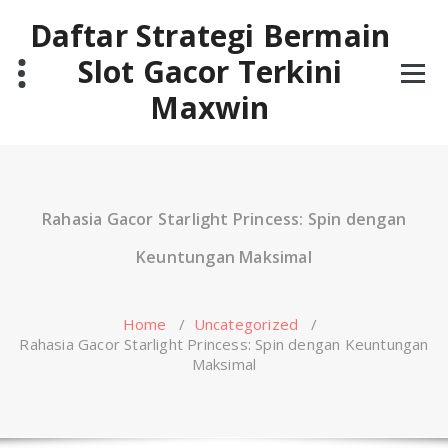
Skip
Daftar Strategi Bermain
to
content
Slot Gacor Terkini
Maxwin
Rahasia Gacor Starlight Princess: Spin dengan
Keuntungan Maksimal
Home
/
Uncategorized
/
Rahasia Gacor Starlight Princess: Spin dengan Keuntungan
Maksimal