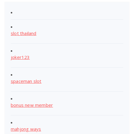
slot thailand
joker123
spaceman slot
bonus new member
mahjong ways