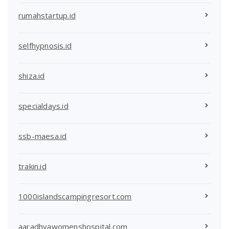
rumahstartup.id
selfhypnosis.id
shiza.id
specialdays.id
ssb-maesa.id
trakin.id
1000islandscampingresort.com
aaradhyawomenshospital.com