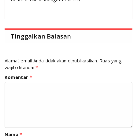
Tinggalkan Balasan
Alamat email Anda tidak akan dipublikasikan.
Ruas yang
wajib ditandai
*
Komentar
*
Nama
*