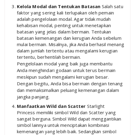
Kelola Modal dan Tentukan Batasan
Salah satu
faktor yang sering kali terlupakan oleh pemain
adalah pengelolaan modal. Agar tidak mudah
kehabisan modal, penting untuk menetapkan
batasan yang jelas dalam bermain. Tentukan
batasan kemenangan dan kerugian Anda sebelum
mulai bermain. Misalnya, jika Anda berhasil menang
dalam jumlah tertentu atau mengalami kerugian
tertentu, berhentilah bermain.
Pengelolaan modal yang baik juga membantu
Anda menghindari godaan untuk terus bermain
meskipun sudah mengalami kerugian besar.
Dengan begitu, Anda bisa bermain dengan tenang
dan memaksimalkan peluang kemenangan dalam
jangka panjang.
Manfaatkan Wild dan Scatter
Starlight
Princess memiliki simbol Wild dan Scatter yang
sangat berguna. Simbol Wild dapat menggantikan
simbol lainnya untuk menciptakan kombinasi
kemenangan yang lebih baik. Sedangkan simbol