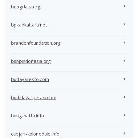
bongdatv.org
bpkadkaltara.net
brandonfoundation.org
bsnpindonesia.org
budayaresto.com
budidaya-petani.com
bung-hatta.info
cabjari-kolonodale.info