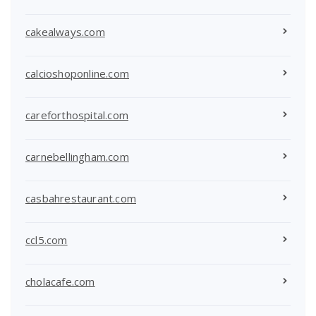
cakealways.com
calcioshoponline.com
careforthospital.com
carnebellingham.com
casbahrestaurant.com
ccl5.com
cholacafe.com