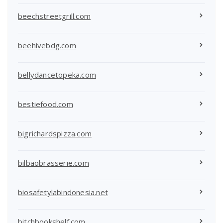
beechstreetgrill.com
beehivebdg.com
bellydancetopeka.com
bestiefood.com
bigrichardspizza.com
bilbaobrasserie.com
biosafetylabindonesia.net
bitchbookshelf.com