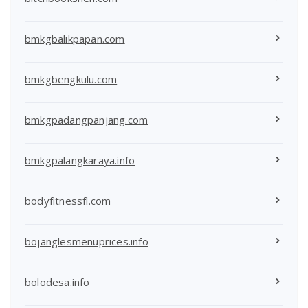
bmkgbalikpapan.com
bmkgbengkulu.com
bmkgpadangpanjang.com
bmkgpalangkaraya.info
bodyfitnessfl.com
bojanglesmenuprices.info
bolodesa.info