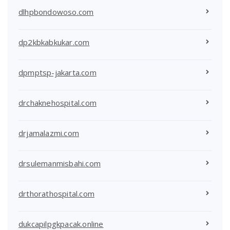
dlhpbondowoso.com
dp2kbkabkukar.com
dpmptsp-jakarta.com
drchaknehospital.com
drjamalazmi.com
drsulemanmisbahi.com
drthorathospital.com
dukcapilpgkpacak.online