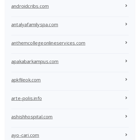
androidcribs.com
antalyafamilyspa.com
anthemcollegeonlineservices.com
apakabarkampus.com
apkfileok.com
arte-polis.info
ashishhospital.com
ayo-cari.com