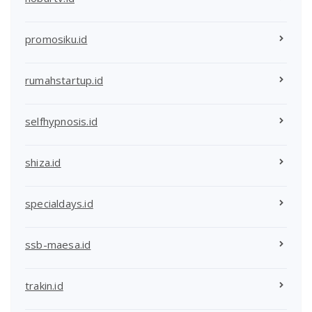
promosiku.id
rumahstartup.id
selfhypnosis.id
shiza.id
specialdays.id
ssb-maesa.id
trakin.id