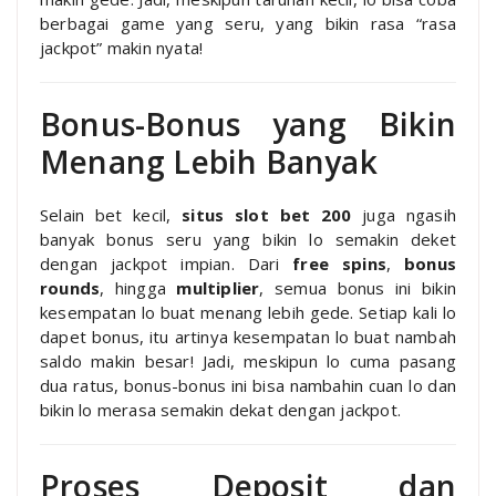
berbagai game yang seru, yang bikin rasa “rasa
jackpot” makin nyata!
Bonus-Bonus yang Bikin
Menang Lebih Banyak
Selain bet kecil,
situs slot bet 200
juga ngasih
banyak bonus seru yang bikin lo semakin deket
dengan jackpot impian. Dari
free spins
,
bonus
rounds
, hingga
multiplier
, semua bonus ini bikin
kesempatan lo buat menang lebih gede. Setiap kali lo
dapet bonus, itu artinya kesempatan lo buat nambah
saldo makin besar! Jadi, meskipun lo cuma pasang
dua ratus, bonus-bonus ini bisa nambahin cuan lo dan
bikin lo merasa semakin dekat dengan jackpot.
Proses Deposit dan