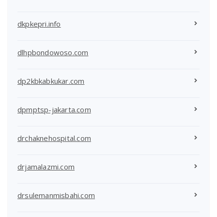
dkpkepri.info
dlhpbondowoso.com
dp2kbkabkukar.com
dpmptsp-jakarta.com
drchaknehospital.com
drjamalazmi.com
drsulemanmisbahi.com