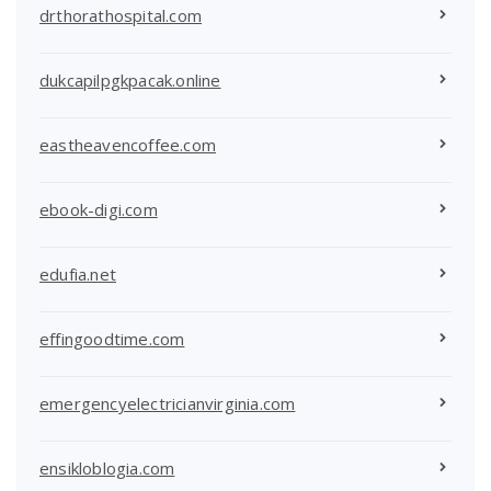
drthorathospital.com
dukcapilpgkpacak.online
eastheavencoffee.com
ebook-digi.com
edufia.net
effingoodtime.com
emergencyelectricianvirginia.com
ensikloblogia.com