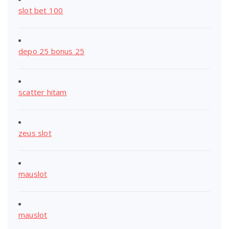
slot bet 100
depo 25 bonus 25
scatter hitam
zeus slot
mauslot
mauslot