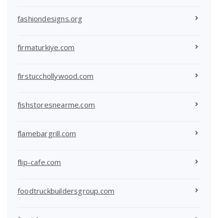
fashiondesigns.org
firmaturkiye.com
firstucchollywood.com
fishstoresnearme.com
flamebargrill.com
flip-cafe.com
foodtruckbuildersgroup.com