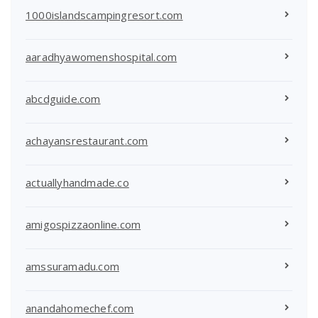
1000islandscampingresort.com
aaradhyawomenshospital.com
abcdguide.com
achayansrestaurant.com
actuallyhandmade.co
amigospizzaonline.com
amssuramadu.com
anandahomechef.com