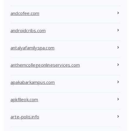
andcofee.com
androidcribs.com
antalyafamilyspa.com
anthemcollegeonlineservices.com
apakabarkampus.com
apkfileok.com
arte-polis.info