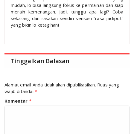
mudah, lo bisa langsung fokus ke permainan dan siap
meraih kemenangan. Jadi, tunggu apa lagi? Coba
sekarang dan rasakan sendiri sensasi “rasa jackpot”
yang bikin lo ketagihan!
Tinggalkan Balasan
Alamat email Anda tidak akan dipublikasikan.
Ruas yang
wajib ditandai
*
Komentar
*