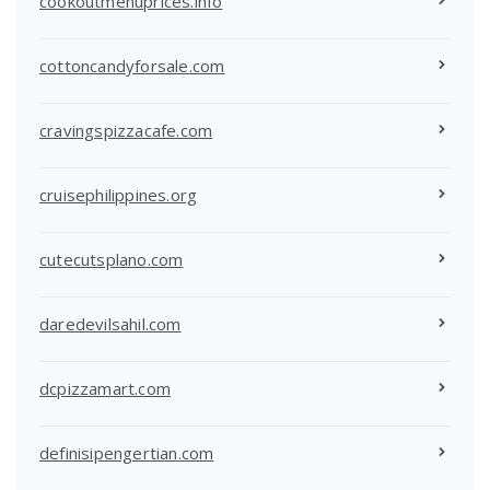
cookoutmenuprices.info
cottoncandyforsale.com
cravingspizzacafe.com
cruisephilippines.org
cutecutsplano.com
daredevilsahil.com
dcpizzamart.com
definisipengertian.com