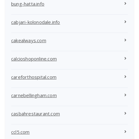
bung-hatta.info
cabjari-kolonodale.info
cakealways.com
calcioshoponline.com
careforthospital.com
carnebellingham.com
casbahrestaurant.com
ccl5.com