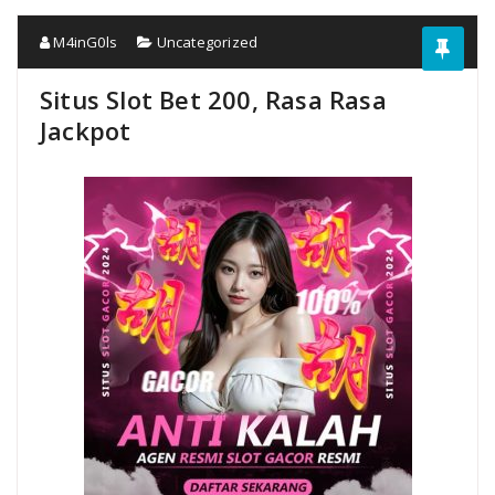
M4inG0ls
Uncategorized
Situs Slot Bet 200, Rasa Rasa
Jackpot