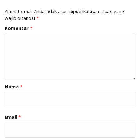
Alamat email Anda tidak akan dipublikasikan.
Ruas yang
wajib ditandai
*
Komentar
*
Nama
*
Email
*