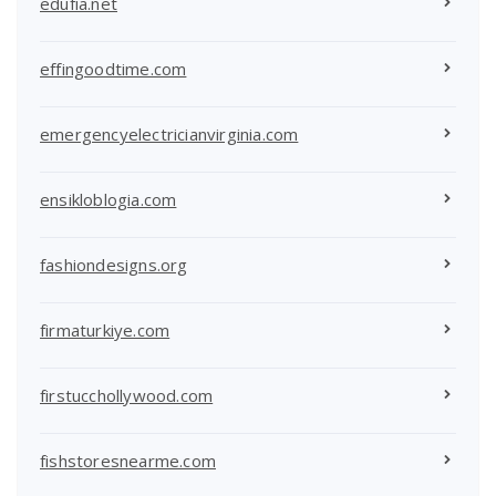
edufia.net
effingoodtime.com
emergencyelectricianvirginia.com
ensikloblogia.com
fashiondesigns.org
firmaturkiye.com
firstucchollywood.com
fishstoresnearme.com