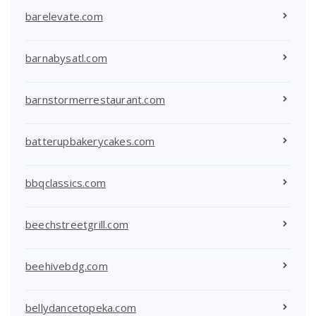
barelevate.com
barnabysatl.com
barnstormerrestaurant.com
batterupbakerycakes.com
bbqclassics.com
beechstreetgrill.com
beehivebdg.com
bellydancetopeka.com