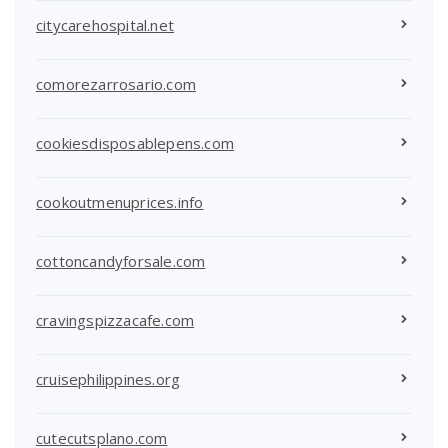
citycarehospital.net
comorezarrosario.com
cookiesdisposablepens.com
cookoutmenuprices.info
cottoncandyforsale.com
cravingspizzacafe.com
cruisephilippines.org
cutecutsplano.com