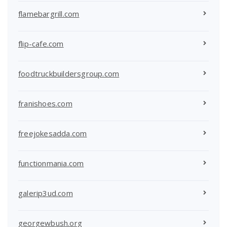
flamebargrill.com
flip-cafe.com
foodtruckbuildersgroup.com
franishoes.com
freejokesadda.com
functionmania.com
galerip3ud.com
georgewbush.org