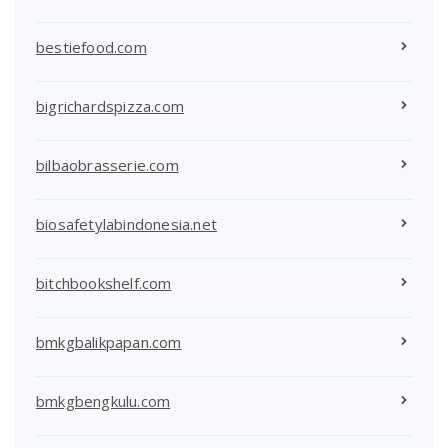
bestiefood.com
bigrichardspizza.com
bilbaobrasserie.com
biosafetylabindonesia.net
bitchbookshelf.com
bmkgbalikpapan.com
bmkgbengkulu.com