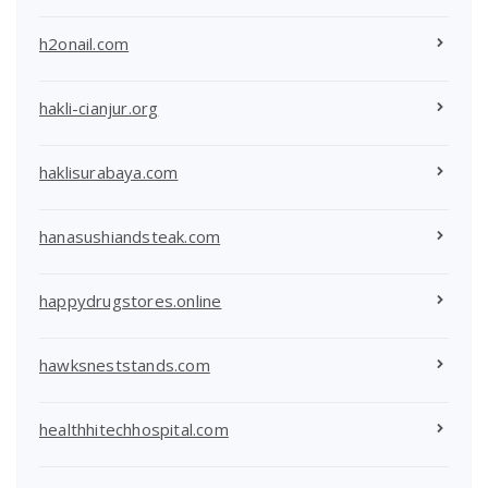
h2onail.com
hakli-cianjur.org
haklisurabaya.com
hanasushiandsteak.com
happydrugstores.online
hawksneststands.com
healthhitechhospital.com