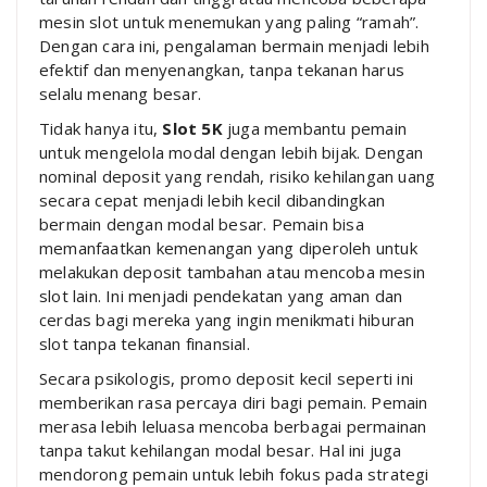
mesin slot untuk menemukan yang paling “ramah”.
Dengan cara ini, pengalaman bermain menjadi lebih
efektif dan menyenangkan, tanpa tekanan harus
selalu menang besar.
Tidak hanya itu,
Slot 5K
juga membantu pemain
untuk mengelola modal dengan lebih bijak. Dengan
nominal deposit yang rendah, risiko kehilangan uang
secara cepat menjadi lebih kecil dibandingkan
bermain dengan modal besar. Pemain bisa
memanfaatkan kemenangan yang diperoleh untuk
melakukan deposit tambahan atau mencoba mesin
slot lain. Ini menjadi pendekatan yang aman dan
cerdas bagi mereka yang ingin menikmati hiburan
slot tanpa tekanan finansial.
Secara psikologis, promo deposit kecil seperti ini
memberikan rasa percaya diri bagi pemain. Pemain
merasa lebih leluasa mencoba berbagai permainan
tanpa takut kehilangan modal besar. Hal ini juga
mendorong pemain untuk lebih fokus pada strategi