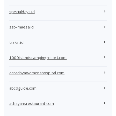
specialdays.id
ssb-maesa.id
trakin.id
1000islandscampingresort.com
aaradhyawomenshospital.com
abcdguide.com
achayansrestaurant.com