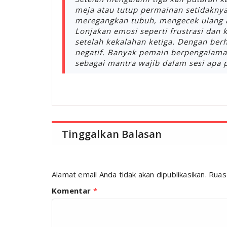
meja atau tutup permainan setidakny
meregangkan tubuh, mengecek ulang a
Lonjakan emosi seperti frustrasi dan
setelah kekalahan ketiga. Dengan ber
negatif. Banyak pemain berpengalaman
sebagai mantra wajib dalam sesi apa 
Tinggalkan Balasan
Alamat email Anda tidak akan dipublikasikan.
Ruas
Komentar
*