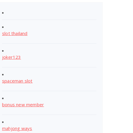
slot thailand
joker123
spaceman slot
bonus new member
mahjong ways