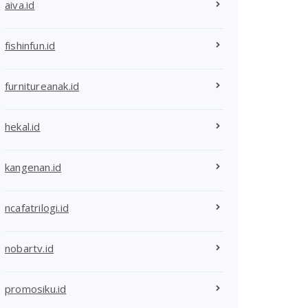
aiva.id
fishinfun.id
furnitureanak.id
hekal.id
kangenan.id
ncafatrilogi.id
nobartv.id
promosiku.id