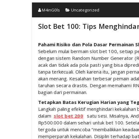
M4inG0ls
Uncategorized
Slot Bet 100: Tips Menghinda
Pahami Risiko dan Pola Dasar Permainan S
Sebelum mulai bermain slot bet 100, setiap 
dengan sistem Random Number Generator (RNG
acak dan tidak ada pola pasti yang bisa dipred
tanpa terkecuali. Oleh karena itu, jangan per
akan menang. Kesalahan terbesar pemain ada
taruhan secara drastis. Dengan memahami RNG
bagian dari permainan.
Tetapkan Batas Kerugian Harian yang Te
Langkah paling efektif menghindari kekalahan
dalam
slot bet 200
satu sesi. Misalnya, An
Rp500.000 dalam sehari untuk bet 100. Setelah
tergoda untuk mencoba “membalikkan keadaan
memperparah kekalahan. Disiplin terhadap ba