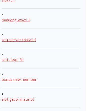
slot777
mahjong ways 2
slot server thailand
slot depo 5k
bonus new member
slot gacor mauslot