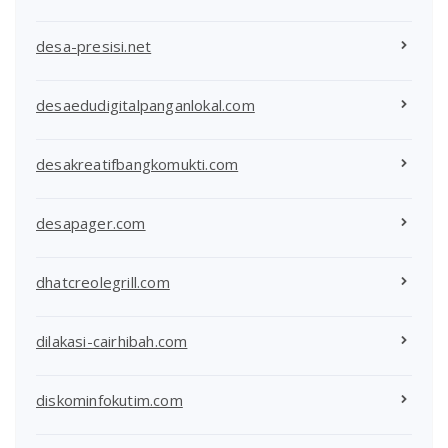
desa-presisi.net
desaedudigitalpanganlokal.com
desakreatifbangkomukti.com
desapager.com
dhatcreolegrill.com
dilakasi-cairhibah.com
diskominfokutim.com