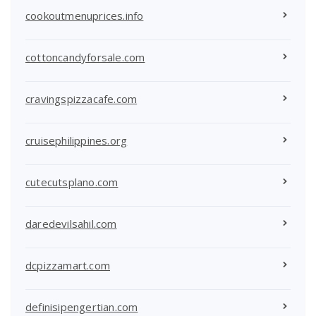
cookoutmenuprices.info
cottoncandyforsale.com
cravingspizzacafe.com
cruisephilippines.org
cutecutsplano.com
daredevilsahil.com
dcpizzamart.com
definisipengertian.com