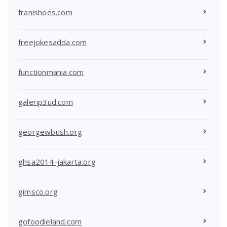
franishoes.com
freejokesadda.com
functionmania.com
galerip3ud.com
georgewbush.org
ghsa2014-jakarta.org
gimsco.org
gofoodieland.com