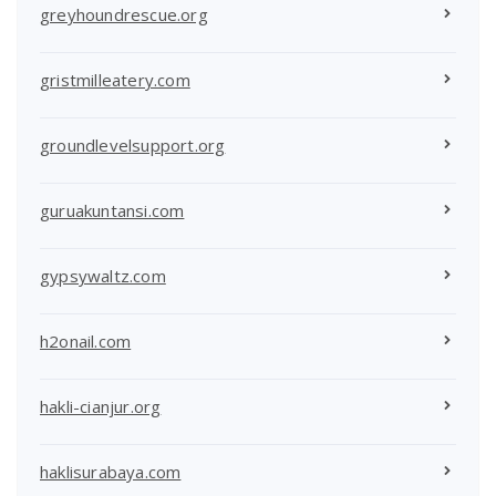
greyhoundrescue.org
gristmilleatery.com
groundlevelsupport.org
guruakuntansi.com
gypsywaltz.com
h2onail.com
hakli-cianjur.org
haklisurabaya.com