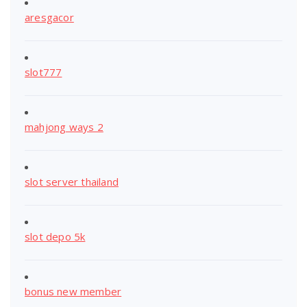
aresgacor
slot777
mahjong ways 2
slot server thailand
slot depo 5k
bonus new member