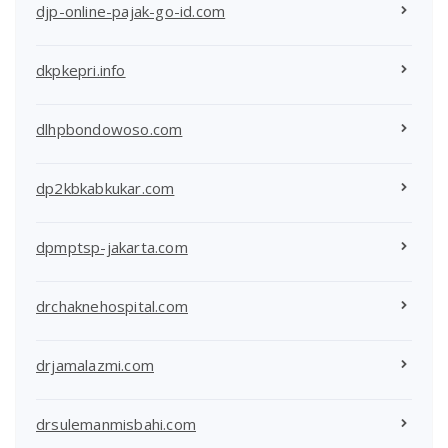
djp-online-pajak-go-id.com
dkpkepri.info
dlhpbondowoso.com
dp2kbkabkukar.com
dpmptsp-jakarta.com
drchaknehospital.com
drjamalazmi.com
drsulemanmisbahi.com