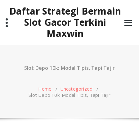
Skip
Daftar Strategi Bermain
to
content
Slot Gacor Terkini
Maxwin
Slot Depo 10k: Modal Tipis, Tapi Tajir
Home
/
Uncategorized
/
Slot Depo 10k: Modal Tipis, Tapi Tajir