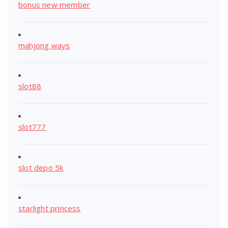
bonus new member
mahjong ways
slot88
slot777
slot depo 5k
starlight princess