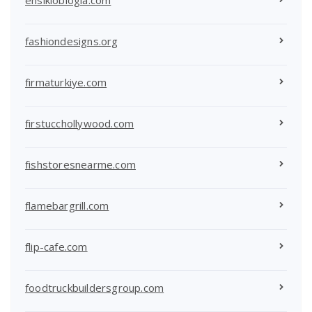
fashiondesigns.org
firmaturkiye.com
firstucchollywood.com
fishstoresnearme.com
flamebargrill.com
flip-cafe.com
foodtruckbuildersgroup.com