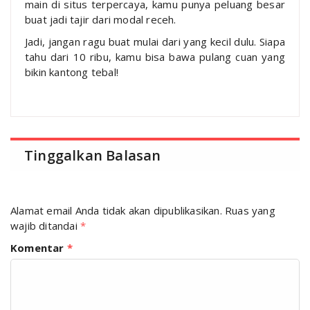
main di situs terpercaya, kamu punya peluang besar
buat jadi tajir dari modal receh.
Jadi, jangan ragu buat mulai dari yang kecil dulu. Siapa
tahu dari 10 ribu, kamu bisa bawa pulang cuan yang
bikin kantong tebal!
Tinggalkan Balasan
Alamat email Anda tidak akan dipublikasikan.
Ruas yang
wajib ditandai
*
Komentar
*