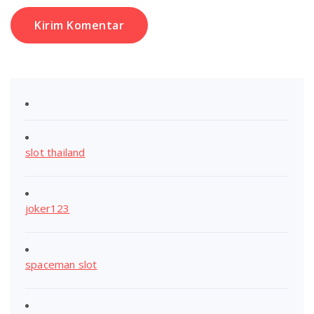
slot thailand
joker123
spaceman slot