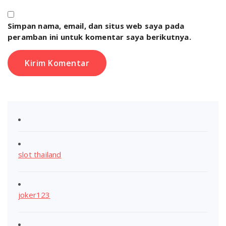
Simpan nama, email, dan situs web saya pada
peramban ini untuk komentar saya berikutnya.
slot thailand
joker123