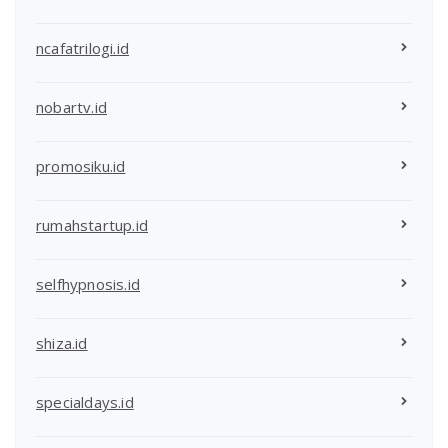
ncafatrilogi.id
nobartv.id
promosiku.id
rumahstartup.id
selfhypnosis.id
shiza.id
specialdays.id