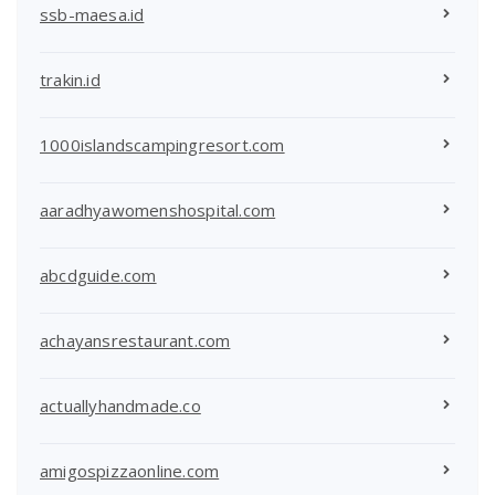
ssb-maesa.id
trakin.id
1000islandscampingresort.com
aaradhyawomenshospital.com
abcdguide.com
achayansrestaurant.com
actuallyhandmade.co
amigospizzaonline.com