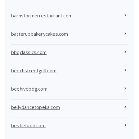
barnstormerrestaurant.com
batterupbakerycakes.com
bbqclassics.com
beechstreetgrill.com
beehivebdg.com
bellydancetopeka.com
bestiefood.com