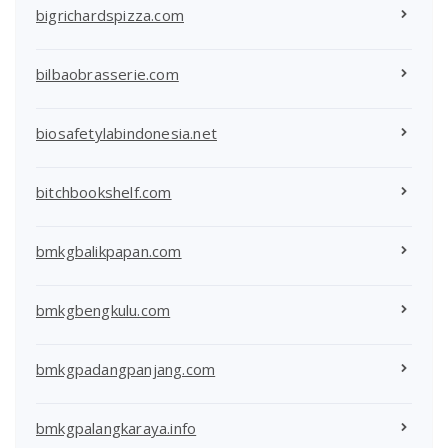
bigrichardspizza.com
bilbaobrasserie.com
biosafetylabindonesia.net
bitchbookshelf.com
bmkgbalikpapan.com
bmkgbengkulu.com
bmkgpadangpanjang.com
bmkgpalangkaraya.info