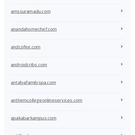
amssuramadu.com
anandahomechef.com
andcofee.com
androidcribs.com
antalyafamilyspa.com
anthemcollegeonlineservices.com
apakabarkampus.com