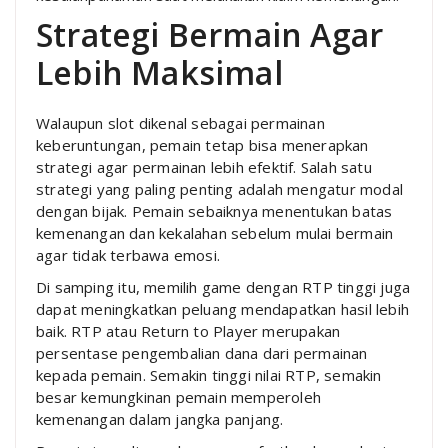
Strategi Bermain Agar
Lebih Maksimal
Walaupun slot dikenal sebagai permainan
keberuntungan, pemain tetap bisa menerapkan
strategi agar permainan lebih efektif. Salah satu
strategi yang paling penting adalah mengatur modal
dengan bijak. Pemain sebaiknya menentukan batas
kemenangan dan kekalahan sebelum mulai bermain
agar tidak terbawa emosi.
Di samping itu, memilih game dengan RTP tinggi juga
dapat meningkatkan peluang mendapatkan hasil lebih
baik. RTP atau Return to Player merupakan
persentase pengembalian dana dari permainan
kepada pemain. Semakin tinggi nilai RTP, semakin
besar kemungkinan pemain memperoleh
kemenangan dalam jangka panjang.