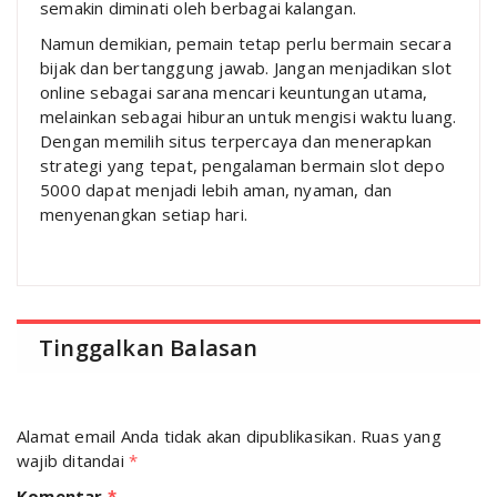
semakin diminati oleh berbagai kalangan.
Namun demikian, pemain tetap perlu bermain secara
bijak dan bertanggung jawab. Jangan menjadikan slot
online sebagai sarana mencari keuntungan utama,
melainkan sebagai hiburan untuk mengisi waktu luang.
Dengan memilih situs terpercaya dan menerapkan
strategi yang tepat, pengalaman bermain slot depo
5000 dapat menjadi lebih aman, nyaman, dan
menyenangkan setiap hari.
Tinggalkan Balasan
Alamat email Anda tidak akan dipublikasikan.
Ruas yang
wajib ditandai
*
Komentar
*