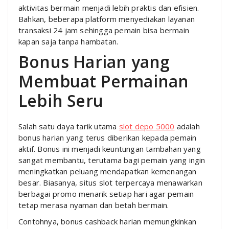
aktivitas bermain menjadi lebih praktis dan efisien.
Bahkan, beberapa platform menyediakan layanan
transaksi 24 jam sehingga pemain bisa bermain
kapan saja tanpa hambatan.
Bonus Harian yang
Membuat Permainan
Lebih Seru
Salah satu daya tarik utama
slot depo 5000
adalah
bonus harian yang terus diberikan kepada pemain
aktif. Bonus ini menjadi keuntungan tambahan yang
sangat membantu, terutama bagi pemain yang ingin
meningkatkan peluang mendapatkan kemenangan
besar. Biasanya, situs slot terpercaya menawarkan
berbagai promo menarik setiap hari agar pemain
tetap merasa nyaman dan betah bermain.
Contohnya, bonus cashback harian memungkinkan