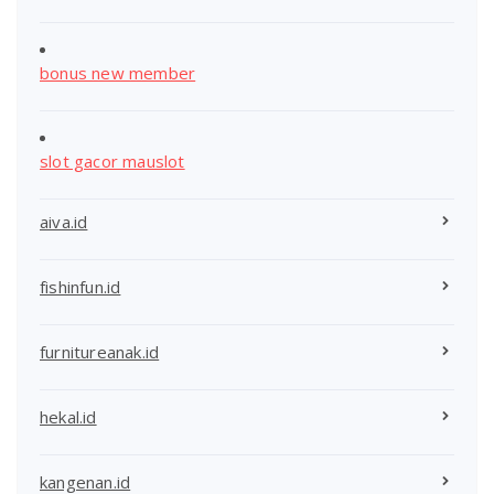
bonus new member
slot gacor mauslot
aiva.id
fishinfun.id
furnitureanak.id
hekal.id
kangenan.id