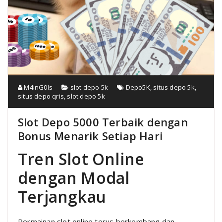
M4inG0ls
slot depo 5k
Depo5K
,
situs depo 5k
,
situs depo qris
,
slot depo 5k
Slot Depo 5000 Terbaik dengan
Bonus Menarik Setiap Hari
Tren Slot Online
dengan Modal
Terjangkau
Permainan slot online terus berkembang dan