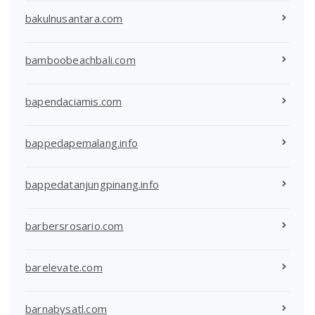
bakulnusantara.com
bamboobeachbali.com
bapendaciamis.com
bappedapemalang.info
bappedatanjungpinang.info
barbersrosario.com
barelevate.com
barnabysatl.com