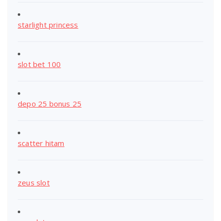
starlight princess
slot bet 100
depo 25 bonus 25
scatter hitam
zeus slot