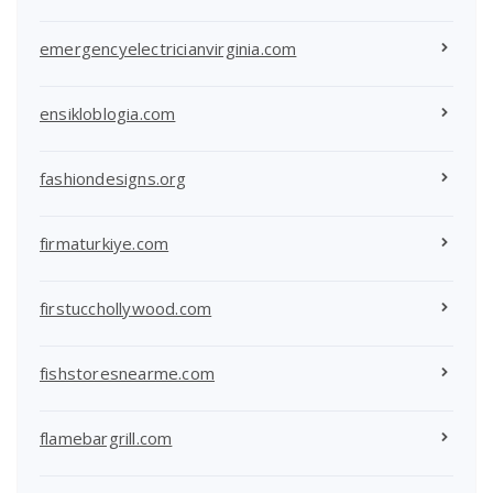
emergencyelectricianvirginia.com
ensikloblogia.com
fashiondesigns.org
firmaturkiye.com
firstucchollywood.com
fishstoresnearme.com
flamebargrill.com