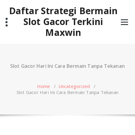
Skip
Daftar Strategi Bermain
to
content
Slot Gacor Terkini
Maxwin
Slot Gacor Hari Ini Cara Bermain Tanpa Tekanan
Home
/
Uncategorized
/
Slot Gacor Hari Ini Cara Bermain Tanpa Tekanan