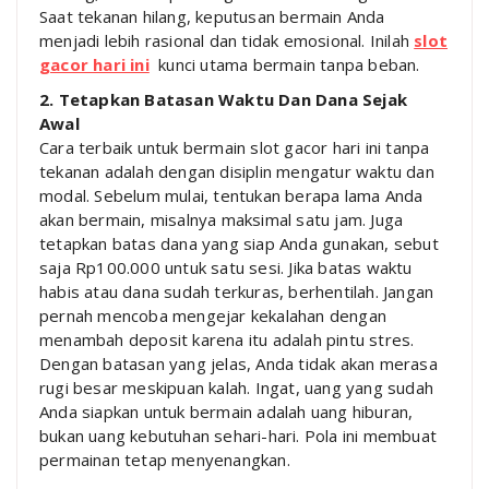
Saat tekanan hilang, keputusan bermain Anda
menjadi lebih rasional dan tidak emosional. Inilah
slot
gacor hari ini
kunci utama bermain tanpa beban.
2. Tetapkan Batasan Waktu Dan Dana Sejak
Awal
Cara terbaik untuk bermain slot gacor hari ini tanpa
tekanan adalah dengan disiplin mengatur waktu dan
modal. Sebelum mulai, tentukan berapa lama Anda
akan bermain, misalnya maksimal satu jam. Juga
tetapkan batas dana yang siap Anda gunakan, sebut
saja Rp100.000 untuk satu sesi. Jika batas waktu
habis atau dana sudah terkuras, berhentilah. Jangan
pernah mencoba mengejar kekalahan dengan
menambah deposit karena itu adalah pintu stres.
Dengan batasan yang jelas, Anda tidak akan merasa
rugi besar meskipuan kalah. Ingat, uang yang sudah
Anda siapkan untuk bermain adalah uang hiburan,
bukan uang kebutuhan sehari-hari. Pola ini membuat
permainan tetap menyenangkan.