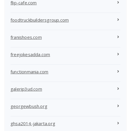
flip-cafe.com
foodtruckbuildersgroup.com
franishoes.com
freejokesadda.com
functionmania.com
galerip3ud.com
georgewbush.org
ghsa2014-jakarta.org