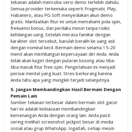
tekanan adalah mencoba versi demo terlebih dahulu.
Semua provider terkemuka seperti Pragmatic Play,
Habanero, atau PG Soft menyediakan akun demo
gratis. Manfaatkan fitur ini untuk memahami pola spin,
frekuensi bonus, dan perilaku mesin tanpa risiko
kehilangan uang. Setelah merasa familiar dengan
karakter slot tersebut, barulah beralih ke uang asli
dengan nominal kecil. Bermain demo selama 15-20
menit akan membangun kepercayaan diri Anda. Anda
tidak akan kaget dengan putaran kosong atau tiba-
tiba masuk fitur free spin. Pengetahuan ini menjadi
perisai mental yang kuat. Stres berkurang karena
Anda tahu apa yang mungkin terjadi selanjutnya.
5. Jangan Membandingkan Hasil Bermain Dengan
Pemain Lain
Sumber tekanan terbesar dalam bermain slot gacor
hari ini adalah kebiasaan membandingkan
kemenangan Anda dengan orang lain. Anda pasti
sering melihat screenshot jackpot besar di media
sosial atau grup WhatsApp. Ingatlah, setiap mesin