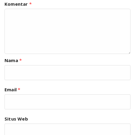
Komentar
*
Nama
*
Email
*
Situs Web