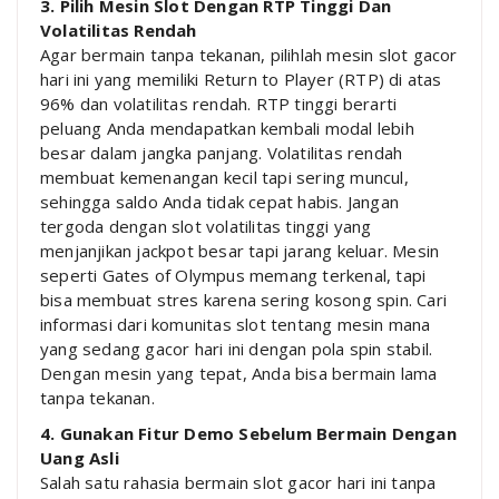
3. Pilih Mesin Slot Dengan RTP Tinggi Dan
Volatilitas Rendah
Agar bermain tanpa tekanan, pilihlah mesin slot gacor
hari ini yang memiliki Return to Player (RTP) di atas
96% dan volatilitas rendah. RTP tinggi berarti
peluang Anda mendapatkan kembali modal lebih
besar dalam jangka panjang. Volatilitas rendah
membuat kemenangan kecil tapi sering muncul,
sehingga saldo Anda tidak cepat habis. Jangan
tergoda dengan slot volatilitas tinggi yang
menjanjikan jackpot besar tapi jarang keluar. Mesin
seperti Gates of Olympus memang terkenal, tapi
bisa membuat stres karena sering kosong spin. Cari
informasi dari komunitas slot tentang mesin mana
yang sedang gacor hari ini dengan pola spin stabil.
Dengan mesin yang tepat, Anda bisa bermain lama
tanpa tekanan.
4. Gunakan Fitur Demo Sebelum Bermain Dengan
Uang Asli
Salah satu rahasia bermain slot gacor hari ini tanpa