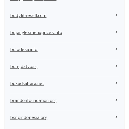
bodyfitnessfl.com
bojanglesmenuprices.info
bolodesa.info
bongdatv.org
bpkadkaltara.net
brandonfoundation.org
bsnpindonesia.org