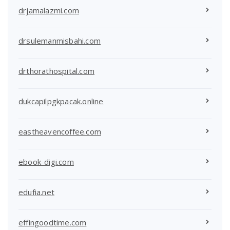
drjamalazmi.com
drsulemanmisbahi.com
drthorathospital.com
dukcapilpgkpacak.online
eastheavencoffee.com
ebook-digi.com
edufia.net
effingoodtime.com