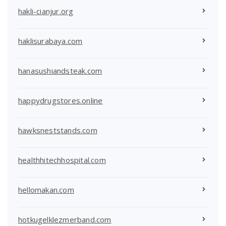
hakli-cianjur.org
haklisurabaya.com
hanasushiandsteak.com
happydrugstores.online
hawksneststands.com
healthhitechhospital.com
hellomakan.com
hotkugelklezmerband.com