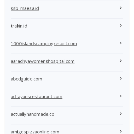
ssb-maesa.id
trakin.id
1000islandscampingresort.com
aaradhyawomenshospital.com
abcdguide.com
achayansrestaurant.com
actuallyhandmade.co
amigospizzaonline.com