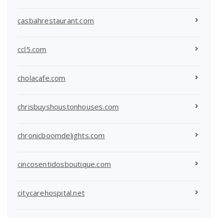
casbahrestaurant.com
ccl5.com
cholacafe.com
chrisbuyshoustonhouses.com
chronicboomdelights.com
cincosentidosboutique.com
citycarehospital.net