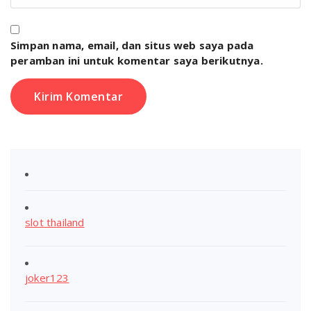
Simpan nama, email, dan situs web saya pada
peramban ini untuk komentar saya berikutnya.
slot thailand
joker123