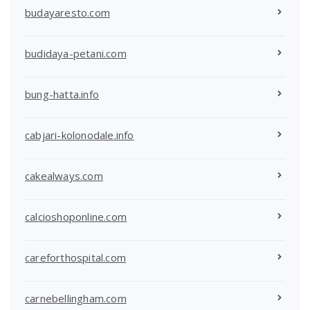
budayaresto.com
budidaya-petani.com
bung-hatta.info
cabjari-kolonodale.info
cakealways.com
calcioshoponline.com
careforthospital.com
carnebellingham.com