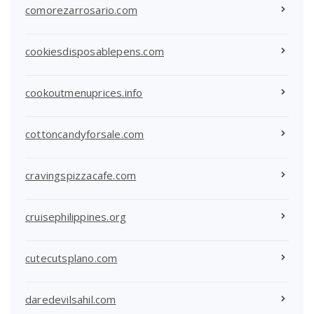
comorezarrosario.com
cookiesdisposablepens.com
cookoutmenuprices.info
cottoncandyforsale.com
cravingspizzacafe.com
cruisephilippines.org
cutecutsplano.com
daredevilsahil.com