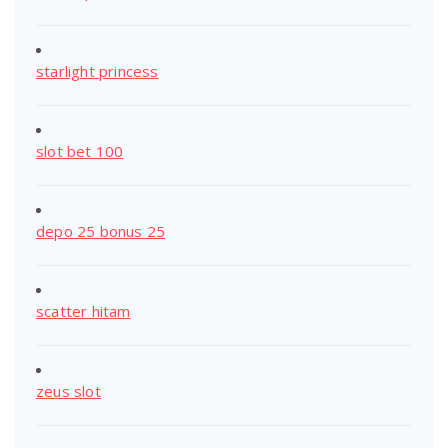
starlight princess
slot bet 100
depo 25 bonus 25
scatter hitam
zeus slot