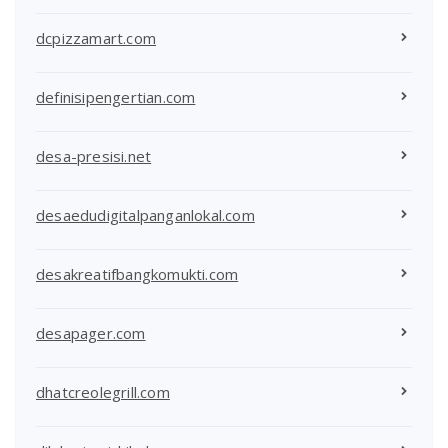
dcpizzamart.com
definisipengertian.com
desa-presisi.net
desaedudigitalpanganlokal.com
desakreatifbangkomukti.com
desapager.com
dhatcreolegrill.com