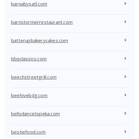
barnabysatl.com
barnstormerrestaurant.com
batterupbakerycakes.com
bbqclassics.com
beechstreetgrill.com
beehivebdg.com
bellydancetopeka.com
bestiefood.com