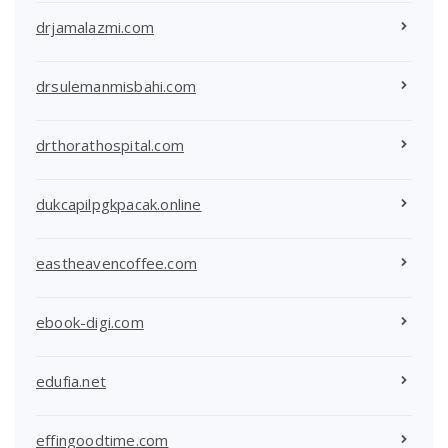
drjamalazmi.com
drsulemanmisbahi.com
drthorathospital.com
dukcapilpgkpacak.online
eastheavencoffee.com
ebook-digi.com
edufia.net
effingoodtime.com