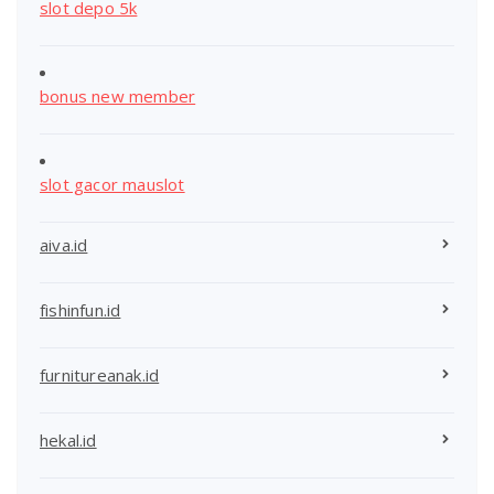
slot depo 5k
bonus new member
slot gacor mauslot
aiva.id
fishinfun.id
furnitureanak.id
hekal.id