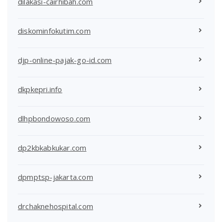
dilakasi-cairhibah.com
diskominfokutim.com
djp-online-pajak-go-id.com
dkpkepri.info
dlhpbondowoso.com
dp2kbkabkukar.com
dpmptsp-jakarta.com
drchaknehospital.com