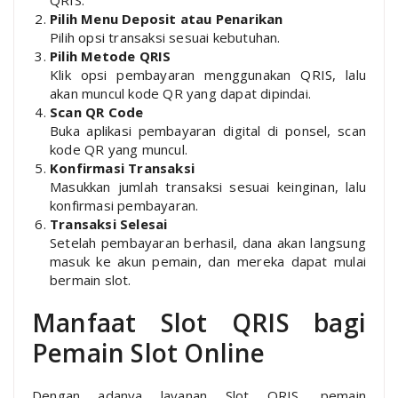
Pilih Menu Deposit atau Penarikan
Pilih opsi transaksi sesuai kebutuhan.
Pilih Metode QRIS
Klik opsi pembayaran menggunakan QRIS, lalu
akan muncul kode QR yang dapat dipindai.
Scan QR Code
Buka aplikasi pembayaran digital di ponsel, scan
kode QR yang muncul.
Konfirmasi Transaksi
Masukkan jumlah transaksi sesuai keinginan, lalu
konfirmasi pembayaran.
Transaksi Selesai
Setelah pembayaran berhasil, dana akan langsung
masuk ke akun pemain, dan mereka dapat mulai
bermain slot.
Manfaat Slot QRIS bagi
Pemain Slot Online
Dengan adanya layanan Slot QRIS, pemain