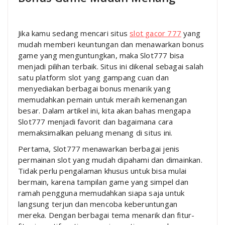
Jika kamu sedang mencari situs
slot gacor 777
yang
mudah memberi keuntungan dan menawarkan bonus
game yang menguntungkan, maka Slot777 bisa
menjadi pilihan terbaik. Situs ini dikenal sebagai salah
satu platform slot yang gampang cuan dan
menyediakan berbagai bonus menarik yang
memudahkan pemain untuk meraih kemenangan
besar. Dalam artikel ini, kita akan bahas mengapa
Slot777 menjadi favorit dan bagaimana cara
memaksimalkan peluang menang di situs ini.
Pertama, Slot777 menawarkan berbagai jenis
permainan slot yang mudah dipahami dan dimainkan.
Tidak perlu pengalaman khusus untuk bisa mulai
bermain, karena tampilan game yang simpel dan
ramah pengguna memudahkan siapa saja untuk
langsung terjun dan mencoba keberuntungan
mereka. Dengan berbagai tema menarik dan fitur-