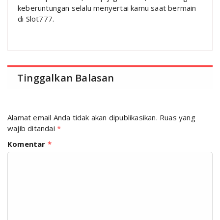
keberuntungan selalu menyertai kamu saat bermain
di Slot777.
Tinggalkan Balasan
Alamat email Anda tidak akan dipublikasikan.
Ruas yang
wajib ditandai
*
Komentar
*