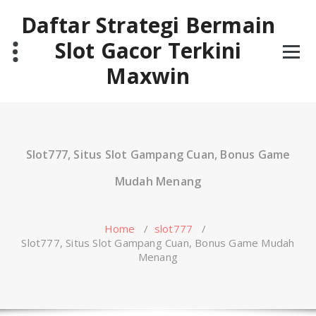
Skip
Daftar Strategi Bermain
to
content
Slot Gacor Terkini
Maxwin
Slot777, Situs Slot Gampang Cuan, Bonus Game
Mudah Menang
Home
/
slot777
/
Slot777, Situs Slot Gampang Cuan, Bonus Game Mudah
Menang