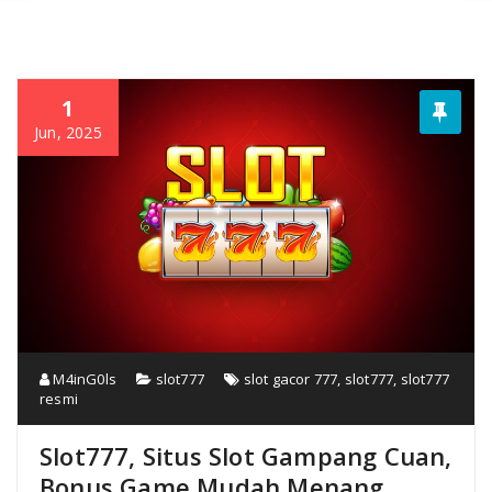
1
Jun, 2025
M4inG0ls
slot777
slot gacor 777
,
slot777
,
slot777
resmi
Slot777, Situs Slot Gampang Cuan,
Bonus Game Mudah Menang