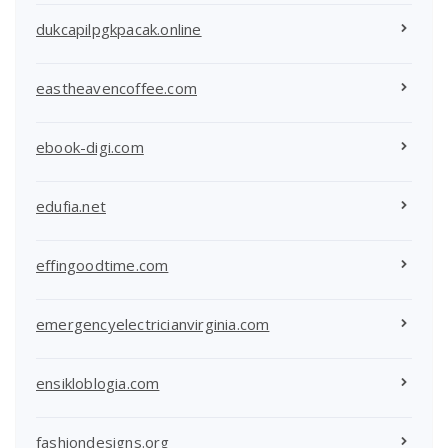
dukcapilpgkpacak.online
eastheavencoffee.com
ebook-digi.com
edufia.net
effingoodtime.com
emergencyelectricianvirginia.com
ensikloblogia.com
fashiondesigns.org