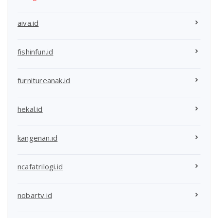
aiva.id
fishinfun.id
furnitureanak.id
hekal.id
kangenan.id
ncafatrilogi.id
nobartv.id