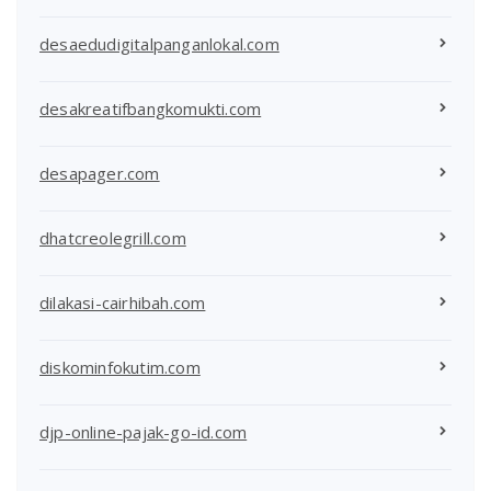
desaedudigitalpanganlokal.com
desakreatifbangkomukti.com
desapager.com
dhatcreolegrill.com
dilakasi-cairhibah.com
diskominfokutim.com
djp-online-pajak-go-id.com