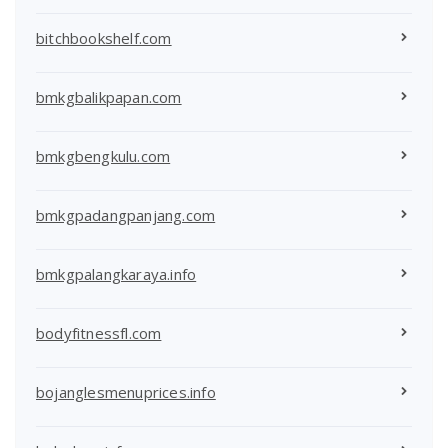
bitchbookshelf.com
bmkgbalikpapan.com
bmkgbengkulu.com
bmkgpadangpanjang.com
bmkgpalangkaraya.info
bodyfitnessfl.com
bojanglesmenuprices.info