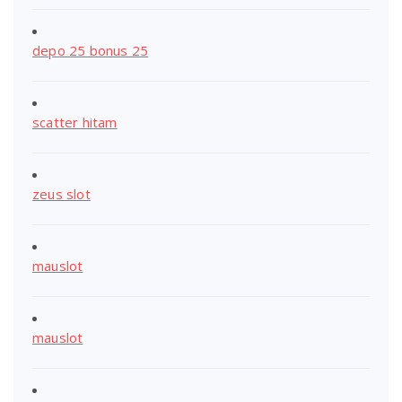
depo 25 bonus 25
scatter hitam
zeus slot
mauslot
mauslot