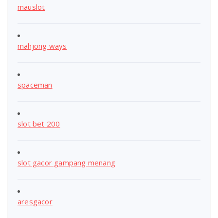
mauslot
mahjong ways
spaceman
slot bet 200
slot gacor gampang menang
aresgacor