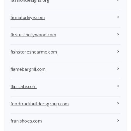
firmaturkiye.com
firstucchollywood.com
fishstoresnearme.com
flamebargrill.com
flip-cafe.com
foodtruckbuildersgroup.com
franishoes.com