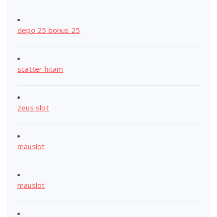
depo 25 bonus 25
scatter hitam
zeus slot
mauslot
mauslot