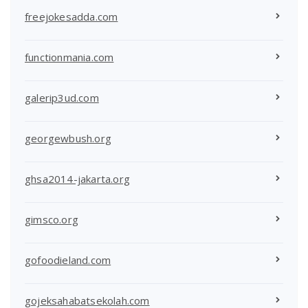
freejokesadda.com
functionmania.com
galerip3ud.com
georgewbush.org
ghsa2014-jakarta.org
gimsco.org
gofoodieland.com
gojeksahabatsekolah.com