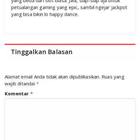
yang beda dari slot biasa. Jadi, siap-siap aja untuk
petualangan gaming yang epic, sambil ngejar jackpot
yang bisa bikin lo happy dance.
Tinggalkan Balasan
Alamat email Anda tidak akan dipublikasikan.
Ruas yang
wajib ditandai
*
Komentar
*