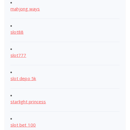
mahjong ways
slot88
slot777
slot depo 5k
starlight princess
slot bet 100