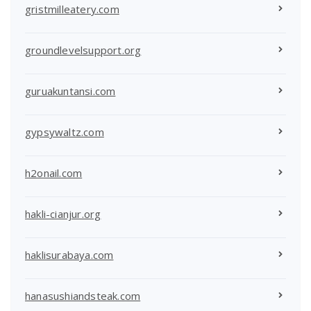
gristmilleatery.com
groundlevelsupport.org
guruakuntansi.com
gypsywaltz.com
h2onail.com
hakli-cianjur.org
haklisurabaya.com
hanasushiandsteak.com