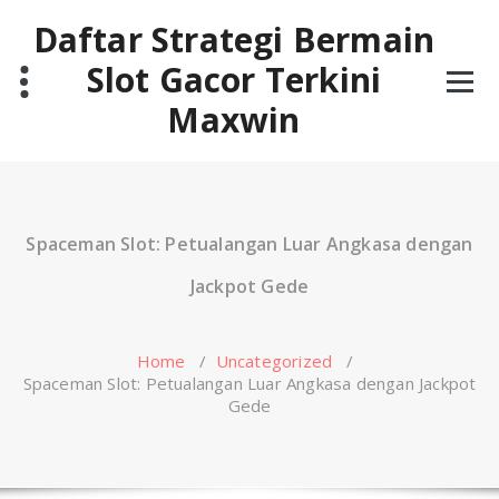
Skip
Daftar Strategi Bermain
to
content
Slot Gacor Terkini
Maxwin
Spaceman Slot: Petualangan Luar Angkasa dengan
Jackpot Gede
Home
/
Uncategorized
/
Spaceman Slot: Petualangan Luar Angkasa dengan Jackpot
Gede