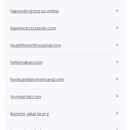
happydrugstores.online
hawksneststands.com
healthhitechhospital.com
hellomakan.com
hotkugelklezmerband.com
ijsejournal.com
ikatemi-jakarta.org