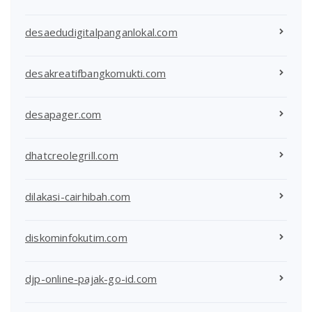
desaedudigitalpanganlokal.com
desakreatifbangkomukti.com
desapager.com
dhatcreolegrill.com
dilakasi-cairhibah.com
diskominfokutim.com
djp-online-pajak-go-id.com