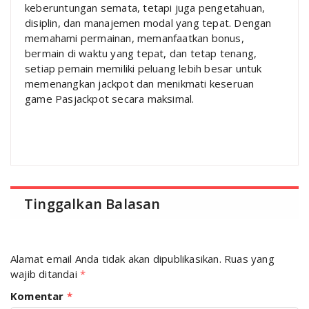
keberuntungan semata, tetapi juga pengetahuan,
disiplin, dan manajemen modal yang tepat. Dengan
memahami permainan, memanfaatkan bonus,
bermain di waktu yang tepat, dan tetap tenang,
setiap pemain memiliki peluang lebih besar untuk
memenangkan jackpot dan menikmati keseruan
game Pasjackpot secara maksimal.
Tinggalkan Balasan
Alamat email Anda tidak akan dipublikasikan.
Ruas yang
wajib ditandai
*
Komentar
*