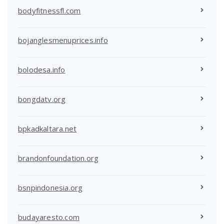
bodyfitnessfl.com
bojanglesmenuprices.info
bolodesa.info
bongdatv.org
bpkadkaltara.net
brandonfoundation.org
bsnpindonesia.org
budayaresto.com