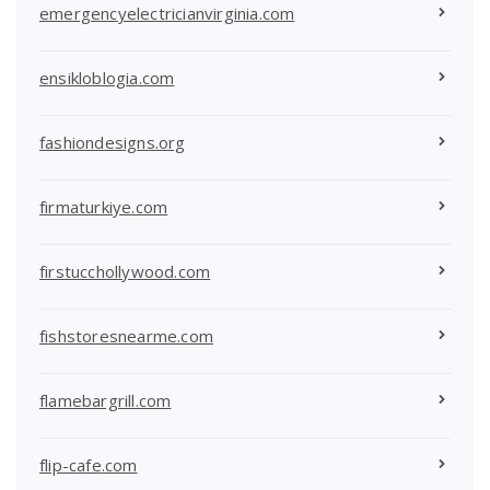
emergencyelectricianvirginia.com
ensikloblogia.com
fashiondesigns.org
firmaturkiye.com
firstucchollywood.com
fishstoresnearme.com
flamebargrill.com
flip-cafe.com