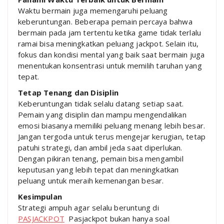
Waktu bermain juga memengaruhi peluang
keberuntungan. Beberapa pemain percaya bahwa
bermain pada jam tertentu ketika game tidak terlalu
ramai bisa meningkatkan peluang jackpot. Selain itu,
fokus dan kondisi mental yang baik saat bermain juga
menentukan konsentrasi untuk memilih taruhan yang
tepat.
Tetap Tenang dan Disiplin
Keberuntungan tidak selalu datang setiap saat.
Pemain yang disiplin dan mampu mengendalikan
emosi biasanya memiliki peluang menang lebih besar.
Jangan tergoda untuk terus mengejar kerugian, tetap
patuhi strategi, dan ambil jeda saat diperlukan.
Dengan pikiran tenang, pemain bisa mengambil
keputusan yang lebih tepat dan meningkatkan
peluang untuk meraih kemenangan besar.
Kesimpulan
Strategi ampuh agar selalu beruntung di
PASJACKPOT
Pasjackpot bukan hanya soal