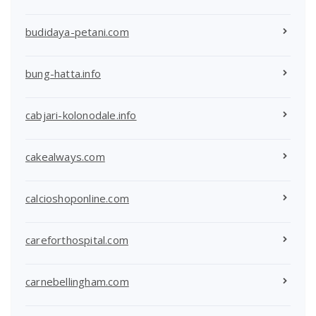
budidaya-petani.com
bung-hatta.info
cabjari-kolonodale.info
cakealways.com
calcioshoponline.com
careforthospital.com
carnebellingham.com