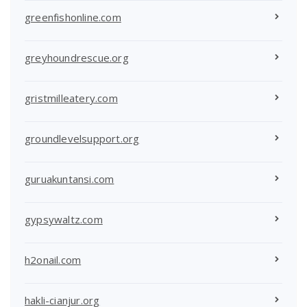
greenfishonline.com
greyhoundrescue.org
gristmilleatery.com
groundlevelsupport.org
guruakuntansi.com
gypsywaltz.com
h2onail.com
hakli-cianjur.org