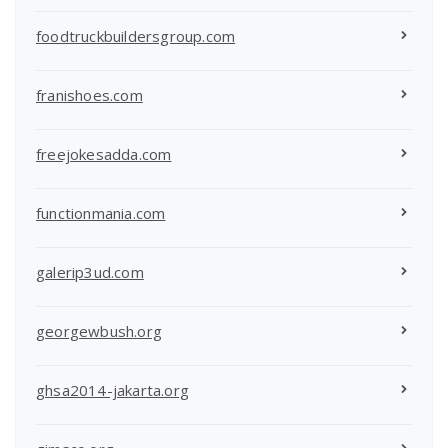
foodtruckbuildersgroup.com
franishoes.com
freejokesadda.com
functionmania.com
galerip3ud.com
georgewbush.org
ghsa2014-jakarta.org