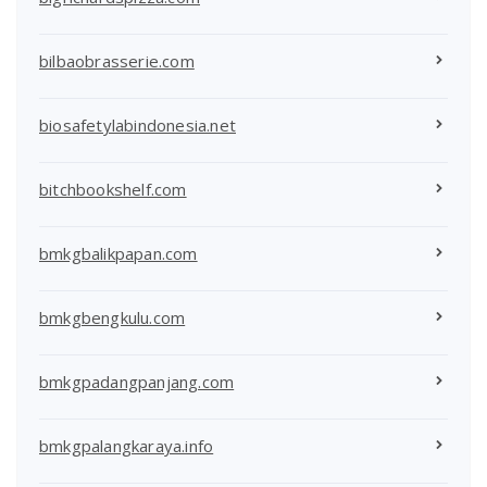
bilbaobrasserie.com
biosafetylabindonesia.net
bitchbookshelf.com
bmkgbalikpapan.com
bmkgbengkulu.com
bmkgpadangpanjang.com
bmkgpalangkaraya.info