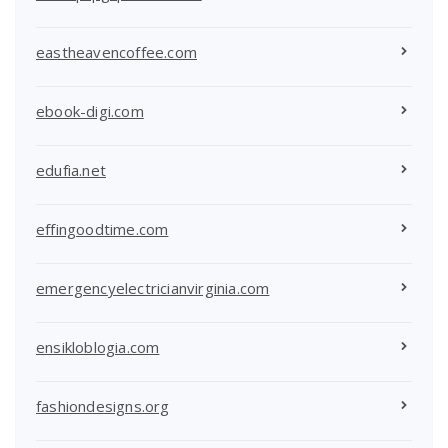
eastheavencoffee.com
ebook-digi.com
edufia.net
effingoodtime.com
emergencyelectricianvirginia.com
ensikloblogia.com
fashiondesigns.org