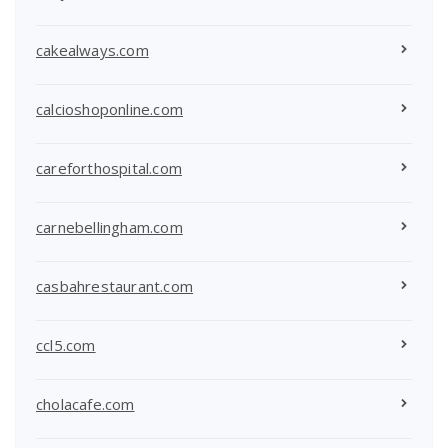
cakealways.com
calcioshoponline.com
careforthospital.com
carnebellingham.com
casbahrestaurant.com
ccl5.com
cholacafe.com