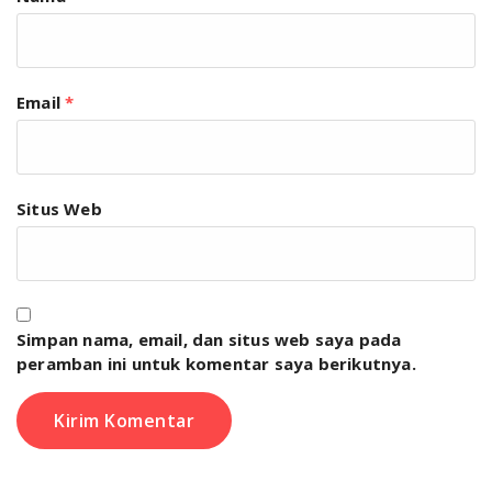
Email
*
Situs Web
Simpan nama, email, dan situs web saya pada
peramban ini untuk komentar saya berikutnya.