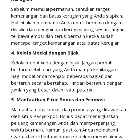
Sebelum memulai permainan, tentukan target
kemenangan dan batas kerugian yang Anda siapkan.
Hal ini akan membantu Anda untuk bermain dengan
disiplin dan menghindari kerugian yang besar. Jangan
terbawa emosi dan terus bermain ketika sudah
mencapai target kemenangan atau batas kerugian.
4. Kelola Modal dengan Bijak
Kelola modal Anda dengan bijak. Jangan pernah
bertaruh lebih dari yang Anda mampu kehilangan.
Bagi modal Anda menjadi beberapa bagian dan
bertaruh secara bertahap. Hindari bertaruh dengan
jumlah yang besar dalam satu putaran.
5. Manfaatkan Fitur Bonus dan Promosi
Manfaatkan fitur bonus dan promosi yang ditawarkan
oleh situs Pasjackpot. Bonus dapat meningkatkan
peluang kemenangan Anda dan memperpanjang
waktu bermain. Namun, pastikan Anda memahami
syarat dan ketentuan bonus sebelum mengklaimnya.