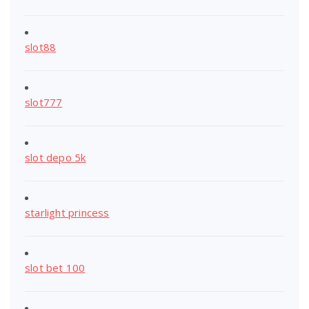
slot88
slot777
slot depo 5k
starlight princess
slot bet 100