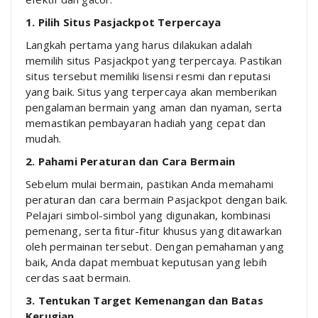
1. Pilih Situs Pasjackpot Terpercaya
Langkah pertama yang harus dilakukan adalah
memilih situs Pasjackpot yang terpercaya. Pastikan
situs tersebut memiliki lisensi resmi dan reputasi
yang baik. Situs yang terpercaya akan memberikan
pengalaman bermain yang aman dan nyaman, serta
memastikan pembayaran hadiah yang cepat dan
mudah.
2. Pahami Peraturan dan Cara Bermain
Sebelum mulai bermain, pastikan Anda memahami
peraturan dan cara bermain Pasjackpot dengan baik.
Pelajari simbol-simbol yang digunakan, kombinasi
pemenang, serta fitur-fitur khusus yang ditawarkan
oleh permainan tersebut. Dengan pemahaman yang
baik, Anda dapat membuat keputusan yang lebih
cerdas saat bermain.
3. Tentukan Target Kemenangan dan Batas
Kerugian