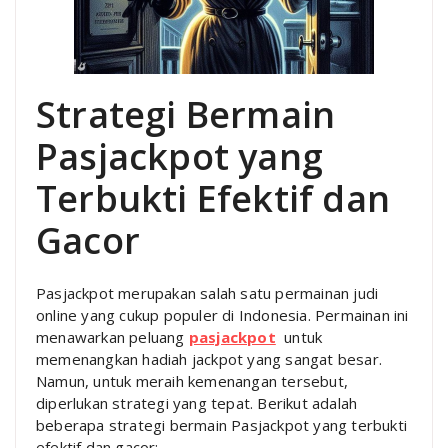
Strategi Bermain
Pasjackpot yang
Terbukti Efektif dan
Gacor
Pasjackpot merupakan salah satu permainan judi
online yang cukup populer di Indonesia. Permainan ini
menawarkan peluang
pasjackpot
untuk
memenangkan hadiah jackpot yang sangat besar.
Namun, untuk meraih kemenangan tersebut,
diperlukan strategi yang tepat. Berikut adalah
beberapa strategi bermain Pasjackpot yang terbukti
efektif dan gacor: