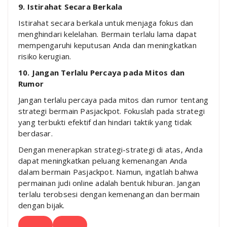
9. Istirahat Secara Berkala
Istirahat secara berkala untuk menjaga fokus dan
menghindari kelelahan. Bermain terlalu lama dapat
mempengaruhi keputusan Anda dan meningkatkan
risiko kerugian.
10. Jangan Terlalu Percaya pada Mitos dan
Rumor
Jangan terlalu percaya pada mitos dan rumor tentang
strategi bermain Pasjackpot. Fokuslah pada strategi
yang terbukti efektif dan hindari taktik yang tidak
berdasar.
Dengan menerapkan strategi-strategi di atas, Anda
dapat meningkatkan peluang kemenangan Anda
dalam bermain Pasjackpot. Namun, ingatlah bahwa
permainan judi online adalah bentuk hiburan. Jangan
terlalu terobsesi dengan kemenangan dan bermain
dengan bijak.