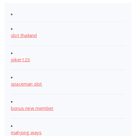
slot thailand
joker123
spaceman slot
bonus new member
mahjong ways