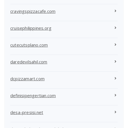
cravingspizzacafe.com
cruisephilippines.org
cutecutsplano.com
daredevilsahil.com
dcpizzamart.com
definisipengertian.com
desa-presisi.net