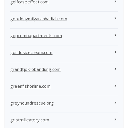
golfcaseeffect.com
gooddaymilyaranhadiah.com
gopromoapartments.com
gordosicecream.com
grandtjokrobandung.com
greenfishonline.com
greyhoundrescue.org
gristmilleatery.com