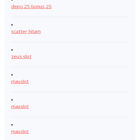
depo 25 bonus 25
scatter hitam
zeus slot
mauslot
mauslot
mauslot