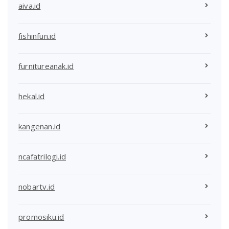
aiva.id
fishinfun.id
furnitureanak.id
hekal.id
kangenan.id
ncafatrilogi.id
nobartv.id
promosiku.id