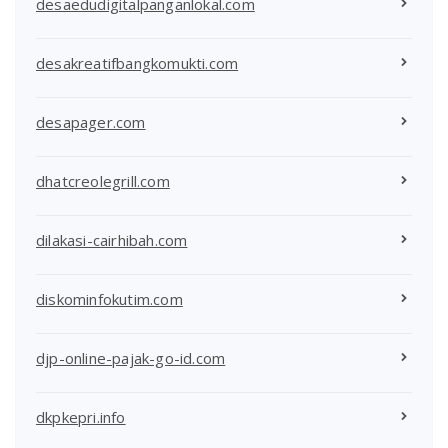
desaedudigitalpanganlokal.com
desakreatifbangkomukti.com
desapager.com
dhatcreolegrill.com
dilakasi-cairhibah.com
diskominfokutim.com
djp-online-pajak-go-id.com
dkpkepri.info