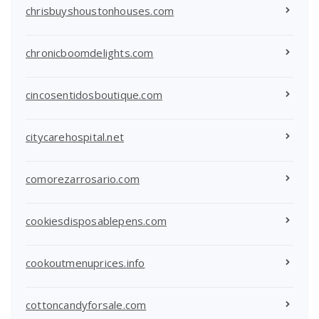
chrisbuyshoustonhouses.com
chronicboomdelights.com
cincosentidosboutique.com
citycarehospital.net
comorezarrosario.com
cookiesdisposablepens.com
cookoutmenuprices.info
cottoncandyforsale.com