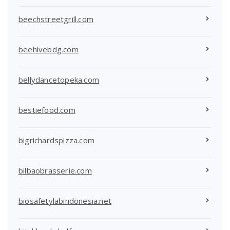
beechstreetgrill.com
beehivebdg.com
bellydancetopeka.com
bestiefood.com
bigrichardspizza.com
bilbaobrasserie.com
biosafetylabindonesia.net