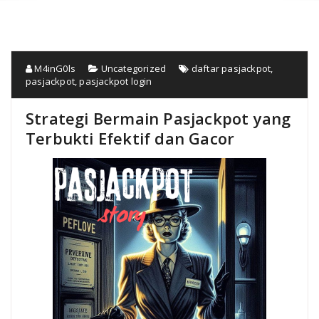
M4inG0ls
Uncategorized
daftar pasjackpot
,
pasjackpot
,
pasjackpot login
Strategi Bermain Pasjackpot yang
Terbukti Efektif dan Gacor