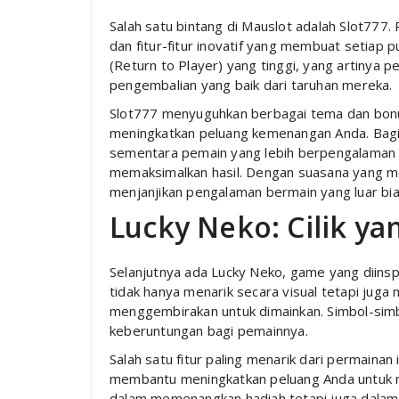
Salah satu bintang di Mauslot adalah Slot777. 
dan fitur-fitur inovatif yang membuat setiap
(Return to Player) yang tinggi, yang artinya 
pengembalian yang baik dari taruhan mereka.
Slot777 menyuguhkan berbagai tema dan bonus
meningkatkan peluang kemenangan Anda. Bagi 
sementara pemain yang lebih berpengalaman
memaksimalkan hasil. Dengan suasana yang 
menjanjikan pengalaman bermain yang luar bia
Lucky Neko: Cilik y
Selanjutnya ada Lucky Neko, game yang diinsp
tidak hanya menarik secara visual tetapi ju
menggembirakan untuk dimainkan. Simbol-sim
keberuntungan bagi pemainnya.
Salah satu fitur paling menarik dari permainan 
membantu meningkatkan peluang Anda untuk m
dalam memenangkan hadiah tetapi juga dalam