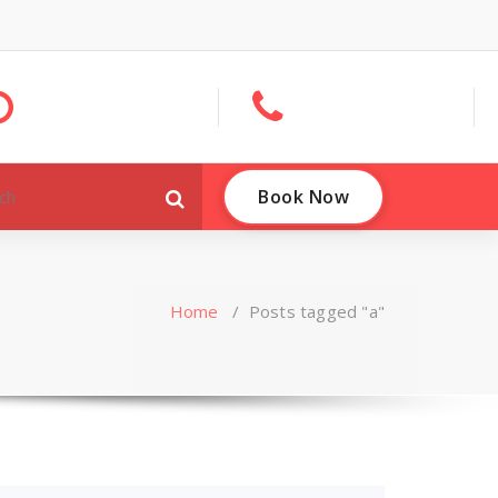
Book Now
Home
/
Posts tagged "a"