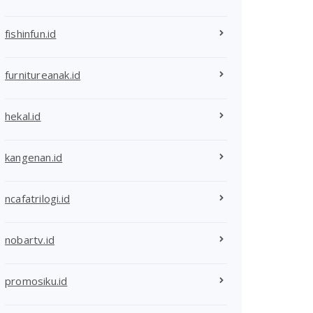
fishinfun.id
furnitureanak.id
hekal.id
kangenan.id
ncafatrilogi.id
nobartv.id
promosiku.id