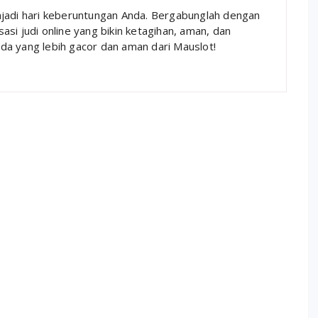
njadi hari keberuntungan Anda. Bergabunglah dengan
si judi online yang bikin ketagihan, aman, dan
da yang lebih gacor dan aman dari Mauslot!