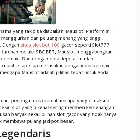
nama yang tak bisa diabaikan: Mauslot. Platform ini
 menggiurkan dan peluang menang yang tinggi,
i. Dengan
situs slot bet 100
gacor seperti Slot777,
as taruhan melalui SBOBET, Mauslot menggabungkan
a pemain. Dan dengan opsi deposit mudah
 rupiah, siap-siap merasakan pengalaman bermain
m mengapa Mauslot adalah pilihan tepat untuk Anda.
inan, penting untuk memahami apa yang dimaksud
a mesin slot yang dikenal sering memberi kemenangan
an banyak sekali pilihan slot gacor yang tidak hanya
uk membawa pulang jackpot besar.
Legendaris