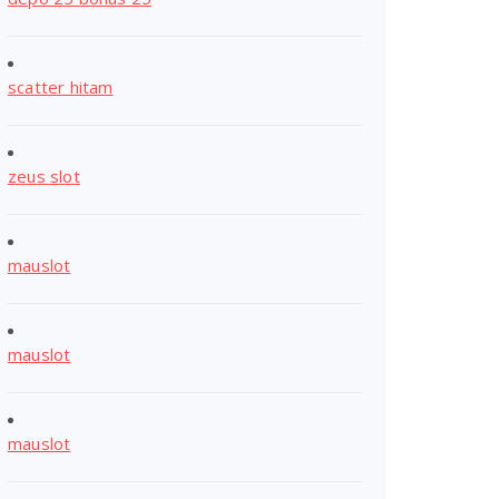
scatter hitam
zeus slot
mauslot
mauslot
mauslot