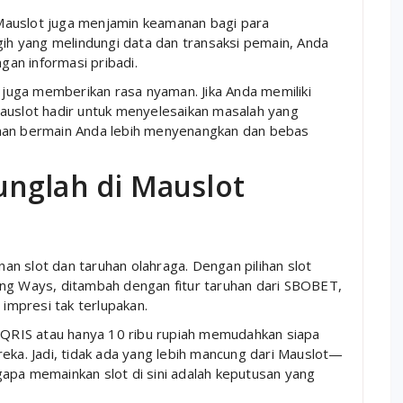
Mauslot juga menjamin keamanan bagi para
h yang melindungi data dan transaksi pemain, Anda
ngan informasi pribadi.
uga memberikan rasa nyaman. Jika Anda memiliki
auslot hadir untuk menyelesaikan masalah yang
aman bermain Anda lebih menyenangkan dan bebas
nglah di Mauslot
n slot dan taruhan olahraga. Dengan pilihan slot
ong Ways, ditambah dengan fitur taruhan dari SBOBET,
 impresi tak terlupakan.
RIS atau hanya 10 ribu rupiah memudahkan siapa
eka. Jadi, tidak ada yang lebih mancung dari Mauslot—
apa memainkan slot di sini adalah keputusan yang