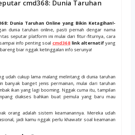
eputar cmd368: Dunia Taruhan
8: Dunia Taruhan Online yang Bikin Ketagihan!-
an dunia taruhan online, pasti pernah dengar nama
untas seputar platform ini mulai dari fitur-fiturnya, cara
 sampai info penting soal
cmd368
link alternatif
yang
bareng biar nggak ketinggalan info serunya!
ang udah cukup lama malang melintang di dunia taruhan
in banyak banget jenis permainan, mulai dari taruhan
embak ikan yang lagi booming. Nggak cuma itu, tampilan
 gampang diakses bahkan buat pemula yang baru mau
anyak orang adalah sistem keamanannya. Mereka udah
rnasional, jadi kamu nggak perlu khawatir soal keamanan