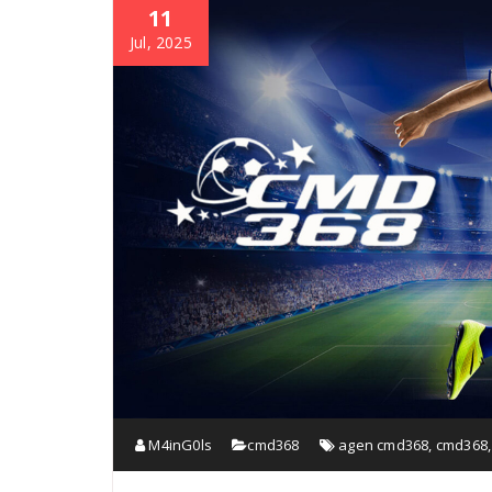
11
Jul, 2025
M4inG0ls
cmd368
agen cmd368
,
cmd368