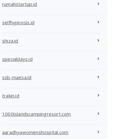
rumahstartup.id
selfhypnosis.id
shiza.id
specialdays.id
ssb-maesa.id
trakin.id
1000islandscampingresort.com
aaradhyawomenshospital.com