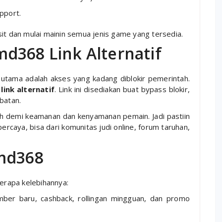
upport.
sit dan mulai mainin semua jenis game yang tersedia.
d368 Link Alternatif
 utama adalah akses yang kadang diblokir pemerintah.
link alternatif
. Link ini disediakan buat bypass blokir,
batan.
ubah demi keamanan dan kenyamanan pemain. Jadi pastiin
ercaya, bisa dari komunitas judi online, forum taruhan,
cmd368
berapa kelebihannya:
er baru, cashback, rollingan mingguan, dan promo