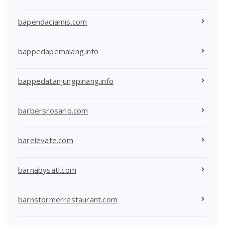
bapendaciamis.com
bappedapemalang.info
bappedatanjungpinang.info
barbersrosario.com
barelevate.com
barnabysatl.com
barnstormerrestaurant.com