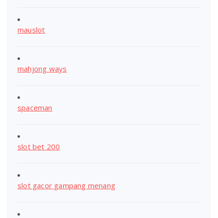
mauslot
mahjong ways
spaceman
slot bet 200
slot gacor gampang menang