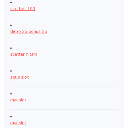
slot bet 100
depo 25 bonus 25
scatter hitam
zeus slot
mauslot
mauslot