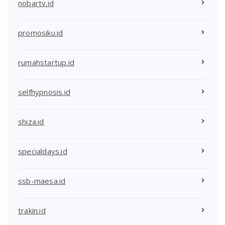
nobartv.id
promosiku.id
rumahstartup.id
selfhypnosis.id
shiza.id
specialdays.id
ssb-maesa.id
trakin.id