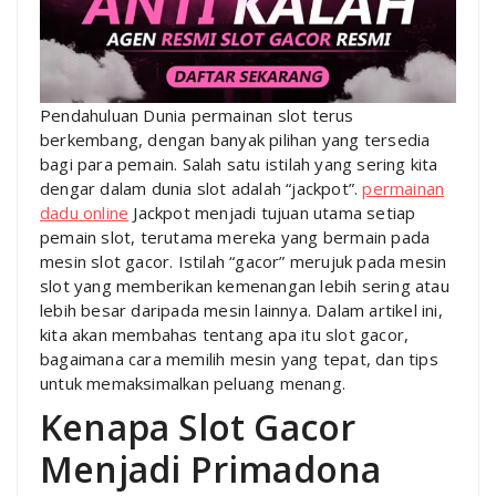
Pendahuluan Dunia permainan slot terus
berkembang, dengan banyak pilihan yang tersedia
bagi para pemain. Salah satu istilah yang sering kita
dengar dalam dunia slot adalah “jackpot”.
permainan
dadu online
Jackpot menjadi tujuan utama setiap
pemain slot, terutama mereka yang bermain pada
mesin slot gacor. Istilah “gacor” merujuk pada mesin
slot yang memberikan kemenangan lebih sering atau
lebih besar daripada mesin lainnya. Dalam artikel ini,
kita akan membahas tentang apa itu slot gacor,
bagaimana cara memilih mesin yang tepat, dan tips
untuk memaksimalkan peluang menang.
Kenapa Slot Gacor
Menjadi Primadona