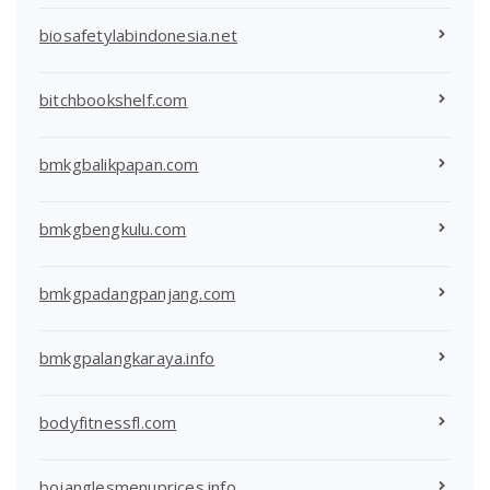
biosafetylabindonesia.net
bitchbookshelf.com
bmkgbalikpapan.com
bmkgbengkulu.com
bmkgpadangpanjang.com
bmkgpalangkaraya.info
bodyfitnessfl.com
bojanglesmenuprices.info