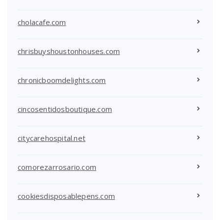
cholacafe.com
chrisbuyshoustonhouses.com
chronicboomdelights.com
cincosentidosboutique.com
citycarehospital.net
comorezarrosario.com
cookiesdisposablepens.com