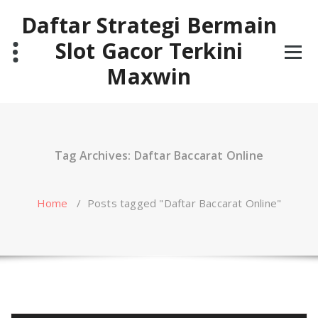
Skip
Daftar Strategi Bermain
to
content
Slot Gacor Terkini
Maxwin
Tag Archives: Daftar Baccarat Online
Home
/
Posts tagged "Daftar Baccarat Online"