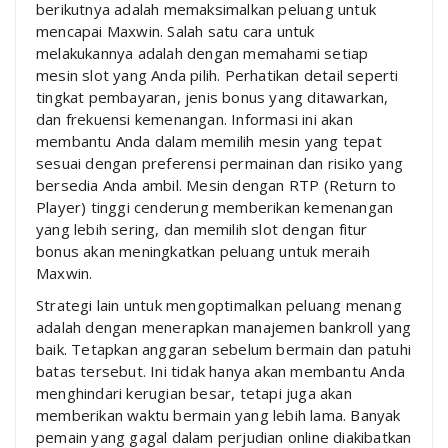
berikutnya adalah memaksimalkan peluang untuk
mencapai Maxwin. Salah satu cara untuk
melakukannya adalah dengan memahami setiap
mesin slot yang Anda pilih. Perhatikan detail seperti
tingkat pembayaran, jenis bonus yang ditawarkan,
dan frekuensi kemenangan. Informasi ini akan
membantu Anda dalam memilih mesin yang tepat
sesuai dengan preferensi permainan dan risiko yang
bersedia Anda ambil. Mesin dengan RTP (Return to
Player) tinggi cenderung memberikan kemenangan
yang lebih sering, dan memilih slot dengan fitur
bonus akan meningkatkan peluang untuk meraih
Maxwin.
Strategi lain untuk mengoptimalkan peluang menang
adalah dengan menerapkan manajemen bankroll yang
baik. Tetapkan anggaran sebelum bermain dan patuhi
batas tersebut. Ini tidak hanya akan membantu Anda
menghindari kerugian besar, tetapi juga akan
memberikan waktu bermain yang lebih lama. Banyak
pemain yang gagal dalam perjudian online diakibatkan