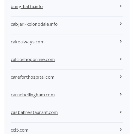
bung-hatta.info
cabjari-kolonodale.info
cakealways.com
calcioshoponline.com
careforthospital.com
carnebellingham.com
casbahrestaurant.com
ccl5.com