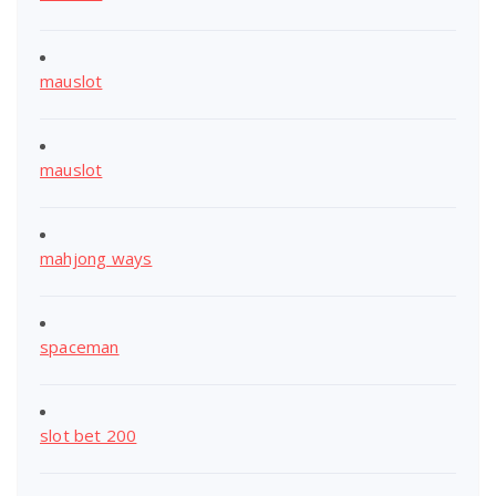
mauslot
mauslot
mahjong ways
spaceman
slot bet 200