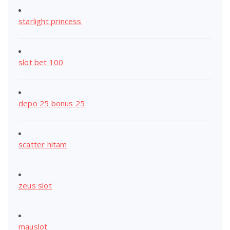
starlight princess
slot bet 100
depo 25 bonus 25
scatter hitam
zeus slot
mauslot