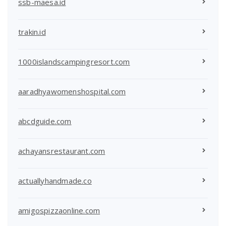
ssb-maesa.id
trakin.id
1000islandscampingresort.com
aaradhyawomenshospital.com
abcdguide.com
achayansrestaurant.com
actuallyhandmade.co
amigospizzaonline.com