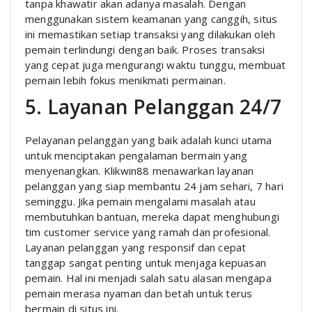
tanpa khawatir akan adanya masalah. Dengan
menggunakan sistem keamanan yang canggih, situs
ini memastikan setiap transaksi yang dilakukan oleh
pemain terlindungi dengan baik. Proses transaksi
yang cepat juga mengurangi waktu tunggu, membuat
pemain lebih fokus menikmati permainan.
5. Layanan Pelanggan 24/7
Pelayanan pelanggan yang baik adalah kunci utama
untuk menciptakan pengalaman bermain yang
menyenangkan. Klikwin88 menawarkan layanan
pelanggan yang siap membantu 24 jam sehari, 7 hari
seminggu. Jika pemain mengalami masalah atau
membutuhkan bantuan, mereka dapat menghubungi
tim customer service yang ramah dan profesional.
Layanan pelanggan yang responsif dan cepat
tanggap sangat penting untuk menjaga kepuasan
pemain. Hal ini menjadi salah satu alasan mengapa
pemain merasa nyaman dan betah untuk terus
bermain di situs ini.