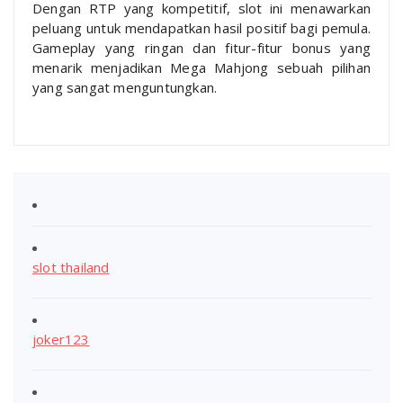
Dengan RTP yang kompetitif, slot ini menawarkan
peluang untuk mendapatkan hasil positif bagi pemula.
Gameplay yang ringan dan fitur-fitur bonus yang
menarik menjadikan Mega Mahjong sebuah pilihan
yang sangat menguntungkan.
slot thailand
joker123