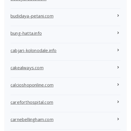
budidaya-petani.com
bung-hatta.info
cabjari-kolonodale.info
cakealways.com
calcioshoponline.com
careforthospital.com
carnebellingham.com