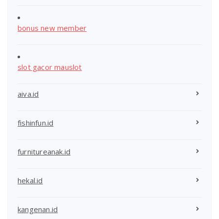
bonus new member
slot gacor mauslot
aiva.id
fishinfun.id
furnitureanak.id
hekal.id
kangenan.id