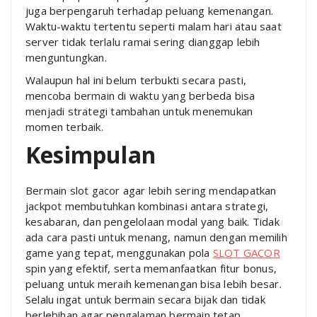
juga berpengaruh terhadap peluang kemenangan.
Waktu-waktu tertentu seperti malam hari atau saat
server tidak terlalu ramai sering dianggap lebih
menguntungkan.
Walaupun hal ini belum terbukti secara pasti,
mencoba bermain di waktu yang berbeda bisa
menjadi strategi tambahan untuk menemukan
momen terbaik.
Kesimpulan
Bermain slot gacor agar lebih sering mendapatkan
jackpot membutuhkan kombinasi antara strategi,
kesabaran, dan pengelolaan modal yang baik. Tidak
ada cara pasti untuk menang, namun dengan memilih
game yang tepat, menggunakan pola
SLOT GACOR
spin yang efektif, serta memanfaatkan fitur bonus,
peluang untuk meraih kemenangan bisa lebih besar.
Selalu ingat untuk bermain secara bijak dan tidak
berlebihan agar pengalaman bermain tetap