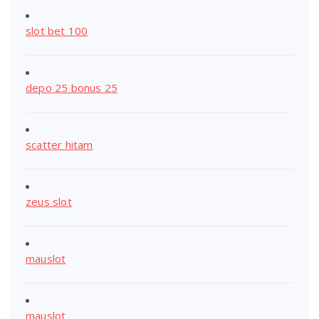
slot bet 100
depo 25 bonus 25
scatter hitam
zeus slot
mauslot
mauslot