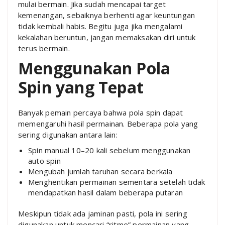
mulai bermain. Jika sudah mencapai target
kemenangan, sebaiknya berhenti agar keuntungan
tidak kembali habis. Begitu juga jika mengalami
kekalahan beruntun, jangan memaksakan diri untuk
terus bermain.
Menggunakan Pola
Spin yang Tepat
Banyak pemain percaya bahwa pola spin dapat
memengaruhi hasil permainan. Beberapa pola yang
sering digunakan antara lain:
Spin manual 10–20 kali sebelum menggunakan
auto spin
Mengubah jumlah taruhan secara berkala
Menghentikan permainan sementara setelah tidak
mendapatkan hasil dalam beberapa putaran
Meskipun tidak ada jaminan pasti, pola ini sering
digunakan untuk mencari “ritme” permainan yang