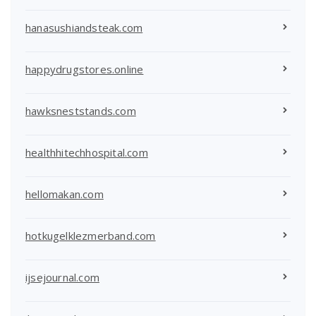
hanasushiandsteak.com
happydrugstores.online
hawksneststands.com
healthhitechhospital.com
hellomakan.com
hotkugelklezmerband.com
ijsejournal.com