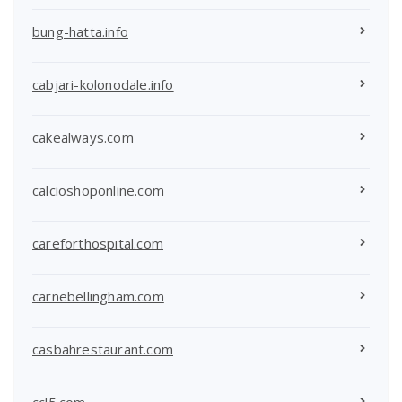
bung-hatta.info
cabjari-kolonodale.info
cakealways.com
calcioshoponline.com
careforthospital.com
carnebellingham.com
casbahrestaurant.com
ccl5.com