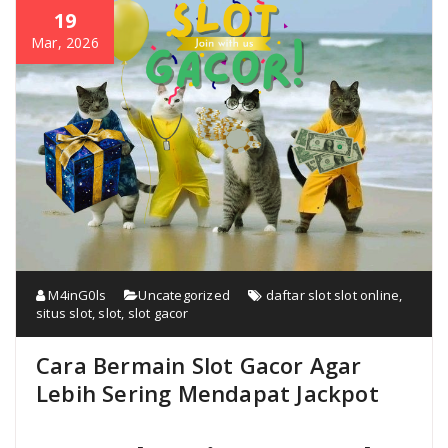
19
Mar, 2026
M4inG0ls
Uncategorized
daftar slot slot online
,
situs slot
,
slot
,
slot gacor
Cara Bermain Slot Gacor Agar
Lebih Sering Mendapat Jackpot