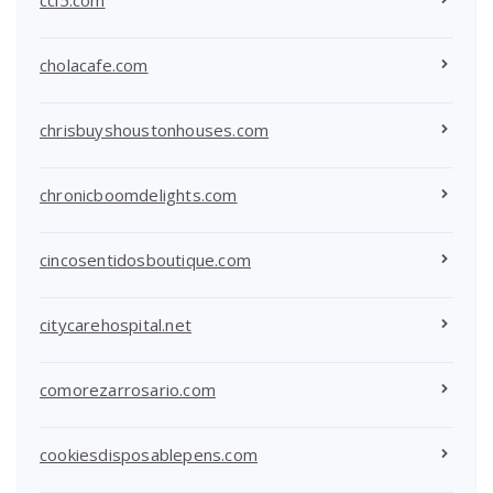
cholacafe.com
chrisbuyshoustonhouses.com
chronicboomdelights.com
cincosentidosboutique.com
citycarehospital.net
comorezarrosario.com
cookiesdisposablepens.com