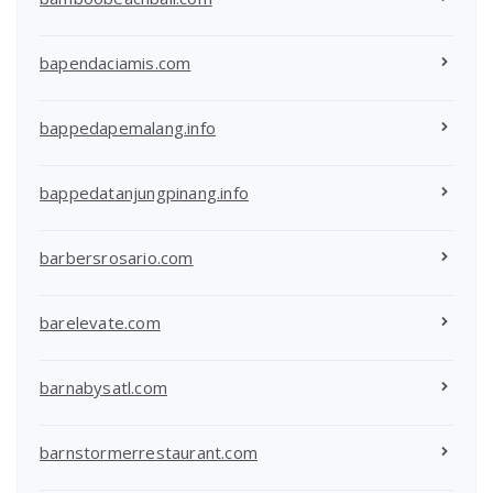
bapendaciamis.com
bappedapemalang.info
bappedatanjungpinang.info
barbersrosario.com
barelevate.com
barnabysatl.com
barnstormerrestaurant.com