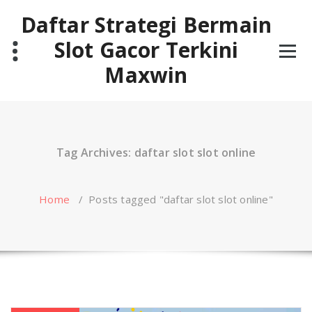
Skip
Daftar Strategi Bermain
to
content
Slot Gacor Terkini
Maxwin
Tag Archives: daftar slot slot online
Home
/
Posts tagged "daftar slot slot online"