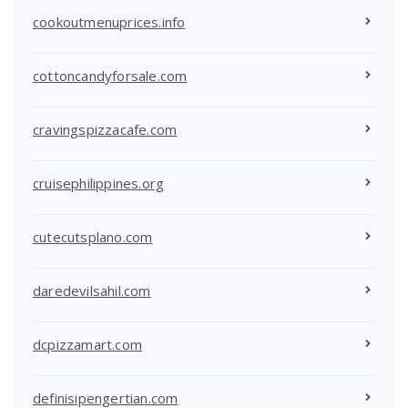
cookoutmenuprices.info
cottoncandyforsale.com
cravingspizzacafe.com
cruisephilippines.org
cutecutsplano.com
daredevilsahil.com
dcpizzamart.com
definisipengertian.com