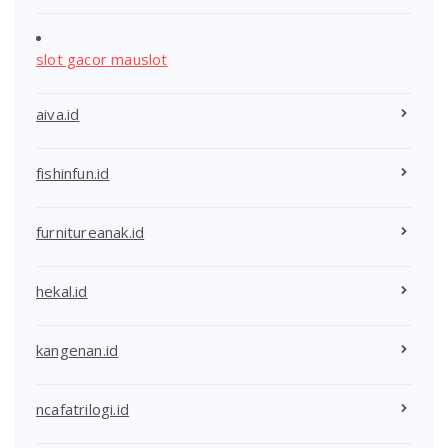
slot gacor mauslot
aiva.id
fishinfun.id
furnitureanak.id
hekal.id
kangenan.id
ncafatrilogi.id