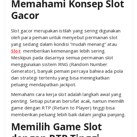
Memahami Konsep Slot
Gacor
Slot gacor merupakan istilah yang sering digunakan
oleh para pemain untuk menyebut permainan slot
yang sedang dalam kondisi “mudah menang” atau
Slot
memberikan kemenangan lebih sering.
Meskipun pada dasarnya semua permainan slot
menggunakan sistem RNG (Random Number
Generator), banyak pemain percaya bahwa ada pola
dan strategi tertentu yang bisa meningkatkan
peluang mendapatkan jackpot.
Memahami cara kerja slot adalah langkah awal yang
penting. Setiap putaran bersifat acak, namun memilih
game dengan RTP (Return to Player) tinggi bisa
memberikan peluang lebih baik dalam jangka panjang.
Memilih Game Slot